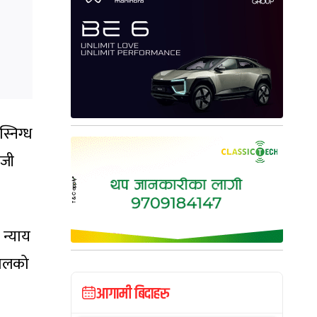
्निग्ध
-जी
न्याय
ेपालको
आगामी बिदाहरु