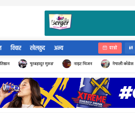
न
विचार
खेलकुद
अन्य
पात्रो
रतिष्ठान
पुरबहादुर गुरुङ
नाइट भिजन
नेपाली काँग्रेस