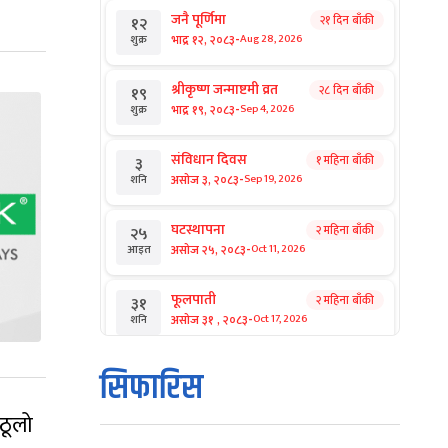
जनै पूर्णिमा
२१ दिन बाँकी
१२
-
भाद्र १२, २०८३
Aug 28, 2026
शुक्र
श्रीकृष्ण जन्माष्टमी व्रत
२८ दिन बाँकी
१९
-
भाद्र १९, २०८३
Sep 4, 2026
शुक्र
संविधान दिवस
१ महिना बाँकी
३
-
असोज ३, २०८३
Sep 19, 2026
शनि
घटस्थापना
२ महिना बाँकी
२५
-
असोज २५, २०८३
Oct 11, 2026
आइत
फूलपाती
२ महिना बाँकी
३१
-
असोज ३१ , २०८३
Oct 17, 2026
शनि
कार्तिक सङ्क्रान्ति
२ महिना बाँकी
१
सिफारिस
-
कार्तिक १, २०८३
Oct 18, 2026
आइत
ठूलो
महानवमी
२ महिना बाँकी
३