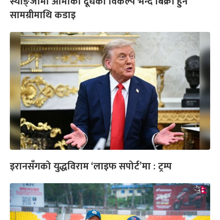
स्याङ्जामा आमाको दूधको विकल्प भन्दै बिक्री हुने
सामग्रीमाथि कडाइ
इरानसँगको युद्धविराम ‘लाइफ सपोर्ट’मा : ट्रम्प