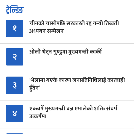
ट्रेन्डिङ
चीनको चासोपछि सरकारले रद्द गर्‍यो तिब्बती
१
अध्ययन सम्मेलन
ओली भेट्न गुण्डुमा मुख्यमन्त्री कार्की
२
‘भेलामा गएकै कारण जनप्रतिनिधिलाई कारबाही
३
हुँदैन’
एकवर्षे मुख्यमन्त्री बन्न एमालेको शक्ति संघर्ष
४
उत्कर्षमा