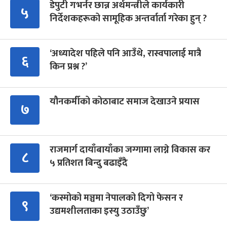
डेपुटी गभर्नर छान्न अर्थमन्त्रीले कार्यकारी
५
निर्देशकहरूको सामूहिक अन्तर्वार्ता गरेका हुन् ?
‘अध्यादेश पहिले पनि आउँथे, रास्वपालाई मात्रै
६
किन प्रश्न ?’
यौनकर्मीको कोठाबाट समाज देखाउने प्रयास
७
राजमार्ग दायाँबायाँका जग्गामा लाग्ने विकास कर
८
५ प्रतिशत बिन्दु बढाइँदै
‘कस्मोको मञ्चमा नेपालको दिगो फेसन र
९
उद्यमशीलताका इस्यु उठाउँछु’