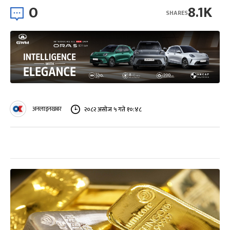
0
8.1K
SHARES
अनलाइनखबर
२०८२ असोज ५ गते १०:४८