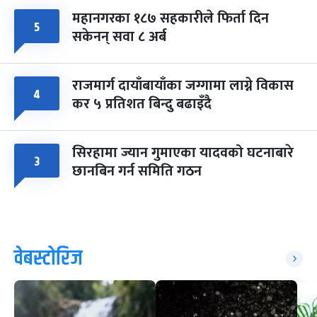
महानगरका १८७ सहकारीले फिर्ता दिन
५
सकेनन् सवा ८ अर्ब
राजमार्ग दायाँबायाँका जग्गामा लाग्ने विकास
४
कर ५ प्रतिशत बिन्दु बढाइँदै
सिरहामा ज्यान गुमाएका यादवको घटनाबारे
३
छानबिन गर्न समिति गठन
वेबस्टोरिज