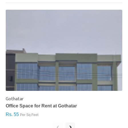
Gothatar
S
Office Space for Rent at Gothatar
H
Rs. 55
R
Per Sq.Feet
‹
›