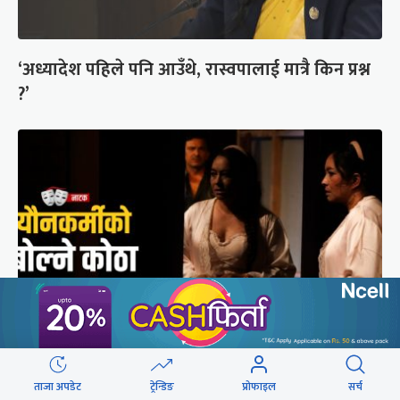
‘अध्यादेश पहिले पनि आउँथे, रास्वपालाई मात्रै किन प्रश्न
?’
यौनकर्मीको कोठाबाट समाज देखाउने प्रयास
ताजा अपडेट
ट्रेन्डिङ
प्रोफाइल
सर्च