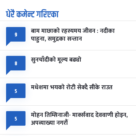
धेरै कमेन्ट गरिएका
पूर्णिमा व्रत
७ महिना बाँकी
७
-
चैत्र ७, २०८३
Mar 21, 2027
आइत
बाम माछाको रहस्यमय जीवन : नदीका
फागुपूर्णिमा
९
७ महिना बाँकी
८
पाहुना, समुद्रका सन्तान
-
चैत्र ८, २०८३
Mar 22, 2027
सोम
सुनचाँदीको मूल्य बढ्यो
८
मधेशमा भयको रोटी सेक्दै सीके राउत
५
मोहन तिम्सिनाजी- मार्क्सवाद देववाणी होइन,
५
अपव्याख्या नगरौं