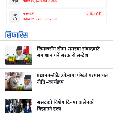
-
असोज २५, २०८३
Oct 11, 2026
आइत
फूलपाती
२ महिना बाँकी
३१
-
असोज ३१ , २०८३
Oct 17, 2026
शनि
कार्तिक सङ्क्रान्ति
२ महिना बाँकी
१
सिफारिस
-
कार्तिक १, २०८३
Oct 18, 2026
आइत
छिमेकसँग सीमा समस्या संवादबाटै
महानवमी
२ महिना बाँकी
३
-
समाधान गर्ने सरकारी सन्देश
कार्तिक ३, २०८३
Oct 20, 2026
मंगल
विजयादशमी
२ महिना बाँकी
४
-
कार्तिक ४, २०८३
Oct 21, 2026
बुध
प्रधानमन्त्रीकै उपेक्षामा परेको परम्परागत
नीति–कार्यक्रम
पापा‌ङ्कुशा एकादशी व्रत
२ महिना बाँकी
५
-
कार्तिक ५, २०८३
Oct 22, 2026
बिहि
संसद्को विशेष दिनमा बालेनको
कुकुर तिहार
३ महिना बाँकी
२२
-
कार्तिक २२, २०८३
बिझाउने दृश्य
Nov 8, 2026
आइत