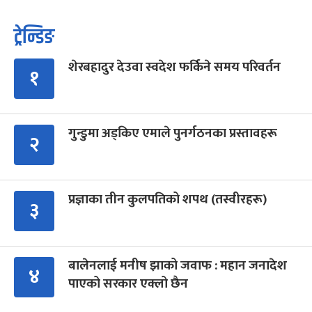
ट्रेन्डिङ
शेरबहादुर देउवा स्वदेश फर्किने समय परिवर्तन
१
गुन्डुमा अड्किए एमाले पुनर्गठनका प्रस्तावहरू
२
प्रज्ञाका तीन कुलपतिको शपथ (तस्वीरहरू)
३
बालेनलाई मनीष झाको जवाफ : महान जनादेश
४
पाएको सरकार एक्लो छैन