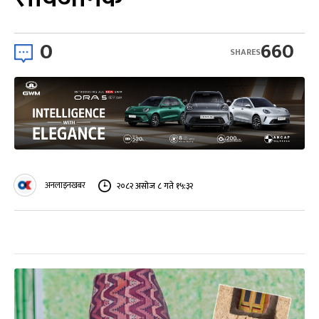
0
660
SHARES
अनलाइनखबर
२०८२ असोज ८ गते १५:३२