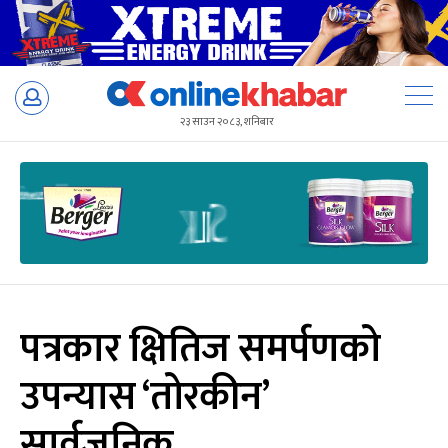
Skip
to
२३ साउन २०८३, शनिबार
content
पत्रकार क्षितिज समर्पणको
उपन्यास ‘तोरकीन’
सार्वजनिक