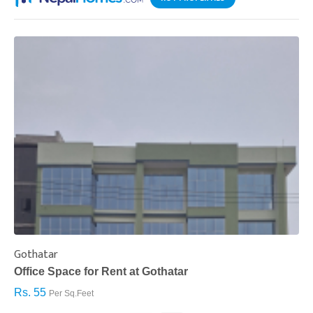
Gothatar
S
Office Space for Rent at Gothatar
H
Rs. 55
R
Per Sq.Feet