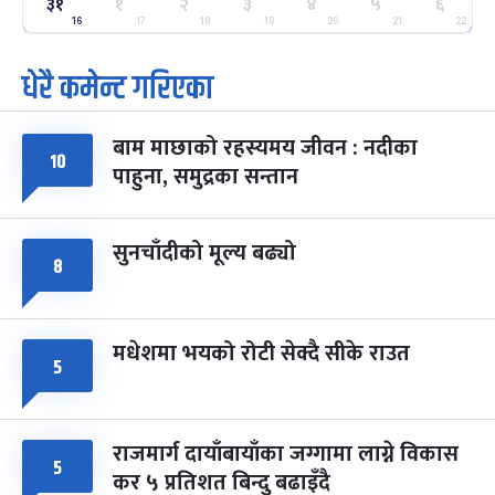
३१
ग्याल्पो ल्होसार
१
२
३
४
५
६
७ महिना बाँकी
२५
-
फाल्गुन २५, २०८३
Mar 9, 2027
मंगल
16
17
18
19
20
21
22
धेरै कमेन्ट गरिएका
पूर्णिमा व्रत
७ महिना बाँकी
७
-
चैत्र ७, २०८३
Mar 21, 2027
आइत
बाम माछाको रहस्यमय जीवन : नदीका
फागुपूर्णिमा
१०
७ महिना बाँकी
८
पाहुना, समुद्रका सन्तान
-
चैत्र ८, २०८३
Mar 22, 2027
सोम
सुनचाँदीको मूल्य बढ्यो
८
मधेशमा भयको रोटी सेक्दै सीके राउत
५
राजमार्ग दायाँबायाँका जग्गामा लाग्ने विकास
५
कर ५ प्रतिशत बिन्दु बढाइँदै