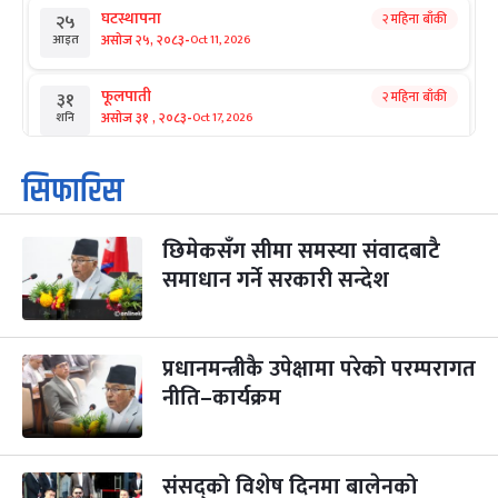
घटस्थापना
२ महिना बाँकी
२५
-
असोज २५, २०८३
Oct 11, 2026
आइत
फूलपाती
२ महिना बाँकी
३१
-
असोज ३१ , २०८३
Oct 17, 2026
शनि
कार्तिक सङ्क्रान्ति
२ महिना बाँकी
१
सिफारिस
-
कार्तिक १, २०८३
Oct 18, 2026
आइत
छिमेकसँग सीमा समस्या संवादबाटै
महानवमी
२ महिना बाँकी
३
-
समाधान गर्ने सरकारी सन्देश
कार्तिक ३, २०८३
Oct 20, 2026
मंगल
विजयादशमी
२ महिना बाँकी
४
-
कार्तिक ४, २०८३
Oct 21, 2026
बुध
प्रधानमन्त्रीकै उपेक्षामा परेको परम्परागत
नीति–कार्यक्रम
पापा‌ङ्कुशा एकादशी व्रत
२ महिना बाँकी
५
-
कार्तिक ५, २०८३
Oct 22, 2026
बिहि
संसद्को विशेष दिनमा बालेनको
कुकुर तिहार
३ महिना बाँकी
२२