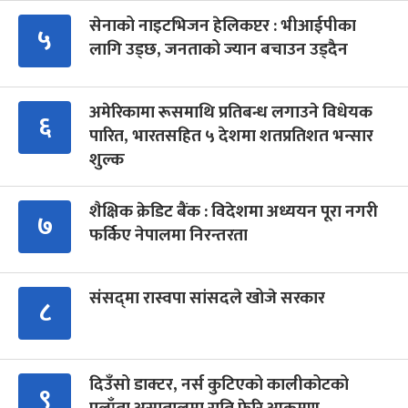
सेनाको नाइटभिजन हेलिकप्टर : भीआईपीका
५
लागि उड्छ, जनताको ज्यान बचाउन उड्दैन
अमेरिकामा रूसमाथि प्रतिबन्ध लगाउने विधेयक
६
पारित, भारतसहित ५ देशमा शतप्रतिशत भन्सार
शुल्क
शैक्षिक क्रेडिट बैंक : विदेशमा अध्ययन पूरा नगरी
७
फर्किए नेपालमा निरन्तरता
संसद्‍मा रास्वपा सांसदले खोजे सरकार
८
दिउँसो डाक्टर, नर्स कुटिएको कालीकोटको
९