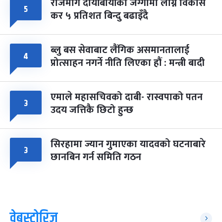
राजमार्ग दायाँबायाँका जग्गामा लाग्ने विकास
५
कर ५ प्रतिशत बिन्दु बढाइँदै
ब्लु बस सेवाबाट लैंगिक असमानतालाई
४
प्रोत्साहन नगर्ने नीति लिएका हौं : मन्त्री बादी
एमाले महासचिवको दाबी- रास्वपाको पतन
३
उदय जत्तिकै छिटो हुन्छ
सिरहामा ज्यान गुमाएका यादवको घटनाबारे
३
छानबिन गर्न समिति गठन
वेबस्टोरिज