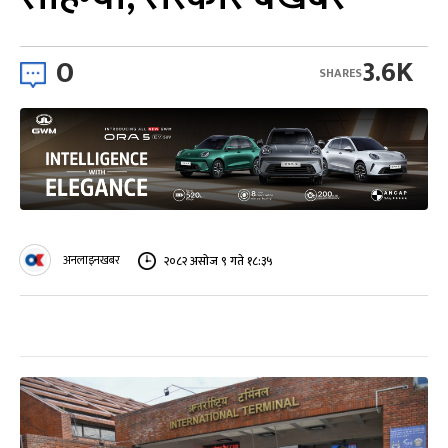
0
3.6K
SHARES
अनलाइनखबर
२०८२ असोज ९ गते १८:३५