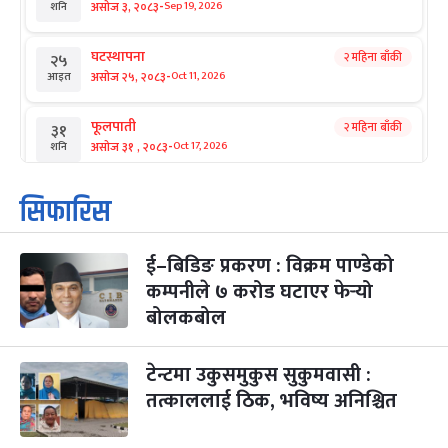
-
असोज ३, २०८३
Sep 19, 2026
शनि
घटस्थापना
२ महिना बाँकी
२५
-
असोज २५, २०८३
Oct 11, 2026
आइत
फूलपाती
२ महिना बाँकी
३१
-
असोज ३१ , २०८३
Oct 17, 2026
शनि
कार्तिक सङ्क्रान्ति
२ महिना बाँकी
१
सिफारिस
-
कार्तिक १, २०८३
Oct 18, 2026
आइत
ई–बिडिङ प्रकरण : विक्रम पाण्डेको
महानवमी
२ महिना बाँकी
३
-
कम्पनीले ७ करोड घटाएर फेर्‍यो
कार्तिक ३, २०८३
Oct 20, 2026
मंगल
बोलकबोल
विजयादशमी
२ महिना बाँकी
४
-
कार्तिक ४, २०८३
Oct 21, 2026
बुध
टेन्टमा उकुसमुकुस सुकुमवासी :
तत्काललाई ठिक, भविष्य अनिश्चित
पापा‌ङ्कुशा एकादशी व्रत
२ महिना बाँकी
५
-
कार्तिक ५, २०८३
Oct 22, 2026
बिहि