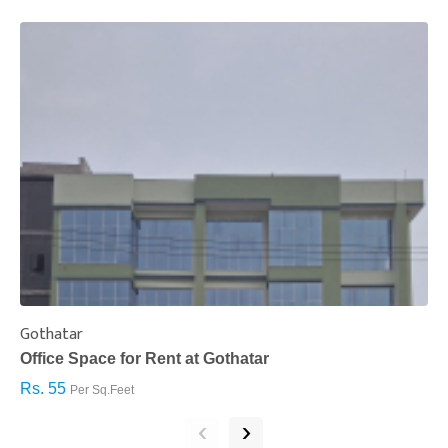
Gothatar
S
Office Space for Rent at Gothatar
H
Rs. 55
R
Per Sq.Feet
‹
›