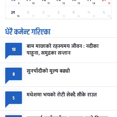
9
10
11
12
13
14
15
ग्याल्पो ल्होसार
७ महिना बाँकी
२५
३१
१
२
३
४
५
६
-
फाल्गुन २५, २०८३
Mar 9, 2027
मंगल
16
17
18
19
20
21
22
धेरै कमेन्ट गरिएका
पूर्णिमा व्रत
७ महिना बाँकी
७
-
चैत्र ७, २०८३
Mar 21, 2027
आइत
बाम माछाको रहस्यमय जीवन : नदीका
फागुपूर्णिमा
७ महिना बाँकी
८
१०
पाहुना, समुद्रका सन्तान
-
चैत्र ८, २०८३
Mar 22, 2027
सोम
सुनचाँदीको मूल्य बढ्यो
८
मधेशमा भयको रोटी सेक्दै सीके राउत
५