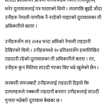
साउदी प्रशासनले आफ्ना नागरिकहरू फिर्ता लैजानुहाेस्
भनेर दूतावासलाई पत्र पठाएको थियाे । त्यसपछि बुझ्दै जाँदा
उनीहरू नेपाली नागरिक नै नरहेकाे पाइएकाे दूतावासका ती
अधिकारीले बताए ।
उनीहरूसँग सन् २०१४ भन्दा अघिकाे नेपाली राहदानी
देखिएकाे थियाे । उनीहरूमध्ये ९० प्रतिशतसँग हस्तलिखित
राहदानी रहेकाे दूतावासका ती अधिकारीले बताए । तर,
उनीहरू कुन मितिमा साउदी गएका थिए भन्ने खुलेको छैन ।
सरकारी संयन्त्रबाटै उनीहरूलाई राहदानी दिइयाे कि
दलालहरूले नक्कली राहदानी बनाएर उनीहरूलाई साउदी
पुर्‍याए भन्नेबारे दूतावास बेखबर छ ।