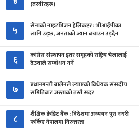
४
(तस्वीरहरू)
सेनाको नाइटभिजन हेलिकप्टर : भीआईपीका
५
लागि उड्छ, जनताको ज्यान बचाउन उड्दैन
कांग्रेस संस्थापन इतर समूहको राष्ट्रिय भेलालाई
६
देउवाले सम्बोधन गर्ने
प्रधानमन्त्री बालेनले ल्याएको विधेयक संसदीय
७
समितिबाट जस्ताको तस्तै सदर
शैक्षिक क्रेडिट बैंक : विदेशमा अध्ययन पूरा नगरी
८
फर्किए नेपालमा निरन्तरता