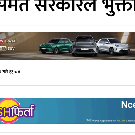
समेत सरकारले भुक्ता
 गते १३:०४