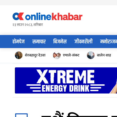
Skip
to
content
२३ साउन २०८३, शनिबार
होमपेज
समाचार
बिजनेस
जीवनशैली
मनोरञ्ज
शेरबहादुर देउवा
एमाले-संकट
बालेन शाह