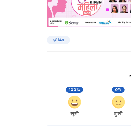
दशैं बिदा
100%
0%
खुसी
दुःखी