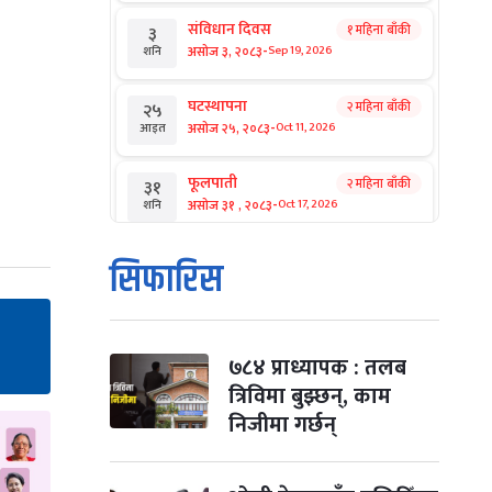
संविधान दिवस
१ महिना बाँकी
३
-
असोज ३, २०८३
Sep 19, 2026
शनि
घटस्थापना
२ महिना बाँकी
२५
-
असोज २५, २०८३
Oct 11, 2026
आइत
फूलपाती
२ महिना बाँकी
३१
-
असोज ३१ , २०८३
Oct 17, 2026
शनि
कार्तिक सङ्क्रान्ति
२ महिना बाँकी
१
सिफारिस
-
कार्तिक १, २०८३
Oct 18, 2026
आइत
महानवमी
२ महिना बाँकी
३
-
कार्तिक ३, २०८३
Oct 20, 2026
मंगल
७८४ प्राध्यापक : तलब
त्रिविमा बुझ्छन्, काम
विजयादशमी
२ महिना बाँकी
४
निजीमा गर्छन्
-
कार्तिक ४, २०८३
Oct 21, 2026
बुध
पापा‌ङ्कुशा एकादशी व्रत
२ महिना बाँकी