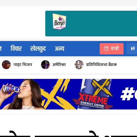
न
विचार
खेलकुद
अन्य
पात्रो
नाइट भिजन
अमेरिका
प्रतिनिधिसभा बैठक