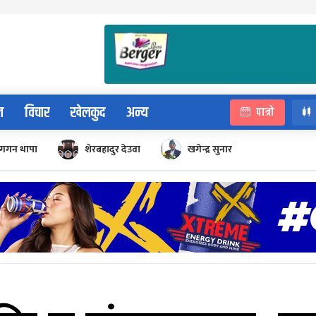
न
विचार
खेलकुद
अन्य
पात्रो
गगन थापा
शेरबहादुर देउवा
खगेन्द्र सुनार