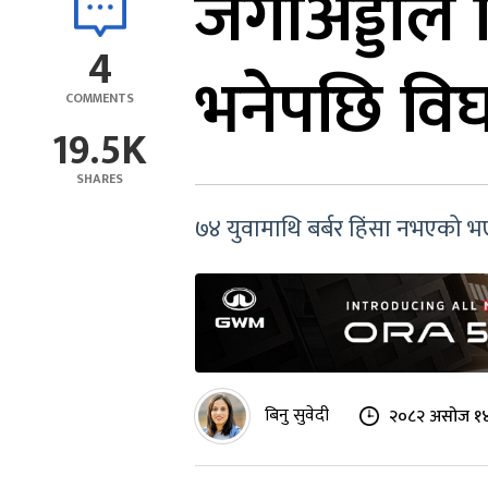
जंगीअड्डाल
4
भनेपछि वि
COMMENTS
19.5K
SHARES
७४ युवामाथि बर्बर हिंसा नभएको 
बिनु सुवेदी
२०८२ असोज १४