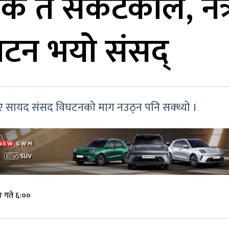
े कि त संकटकाल, नत
घटन भयो संसद्
भए सायद संसद विघटनको माग नउठ्न पनि सक्थ्यो ।
 गते ६:००