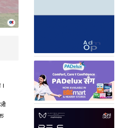
 ।
नजी
्त