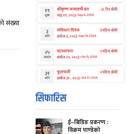
श्रीकृष्ण जन्माष्टमी व्रत
२८ दिन बाँकी
१९
-
भाद्र १९, २०८३
Sep 4, 2026
शुक्र
ो संख्या
संविधान दिवस
१ महिना बाँकी
३
-
असोज ३, २०८३
Sep 19, 2026
शनि
घटस्थापना
२ महिना बाँकी
२५
-
असोज २५, २०८३
Oct 11, 2026
आइत
फूलपाती
२ महिना बाँकी
३१
-
असोज ३१ , २०८३
Oct 17, 2026
शनि
कार्तिक सङ्क्रान्ति
२ महिना बाँकी
१
सिफारिस
-
कार्तिक १, २०८३
Oct 18, 2026
आइत
महानवमी
२ महिना बाँकी
३
-
कार्तिक ३, २०८३
Oct 20, 2026
मंगल
ई–बिडिङ प्रकरण :
विक्रम पाण्डेको