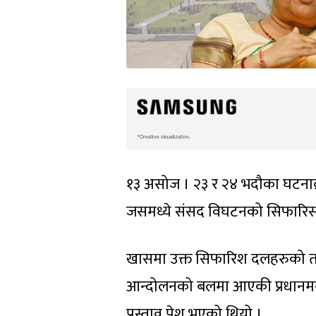
१३ असोज । २३ र २४ भदौका घटनाक
जसमध्ये संसद विघटनको सिफारिससम
खासमा उक्त सिफारिश दलहरुको तर्
आन्दोलनको बलमा आएकी प्रधानमन्त्
प्रस्ताव पेश भएको थियो ।