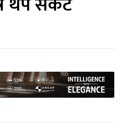
्र थप संकट