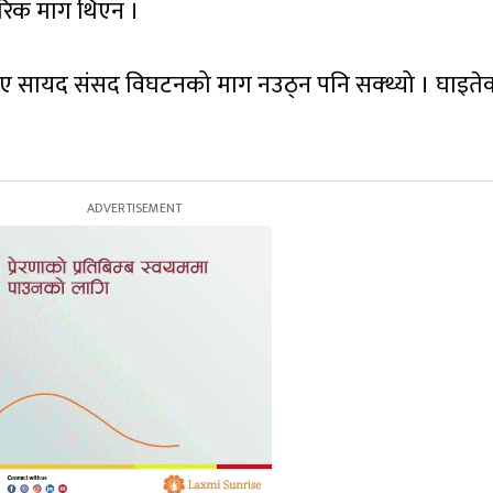
िक माग थिएन ।
भए सायद संसद विघटनको माग नउठ्न पनि सक्थ्यो । घाइतेक