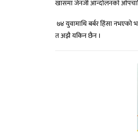
खासमा जेनजी आन्दोलनको ओपचार
७४ युवामाथि बर्बर हिंसा नभएको 
त अझै यकिन छैन ।