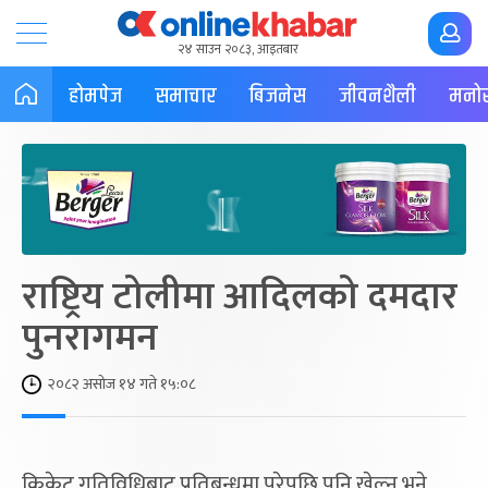
२४ साउन २०८३, आइतबार
होमपेज
समाचार
बिजनेस
जीवनशैली
मनोर
राष्ट्रिय टोलीमा आदिलको दमदार
पुनरागमन
२०८२ असोज १४ गते १५:०८
क्रिकेट गतिविधिबाट प्रतिबन्धमा परेपछि पनि खेल्न भने