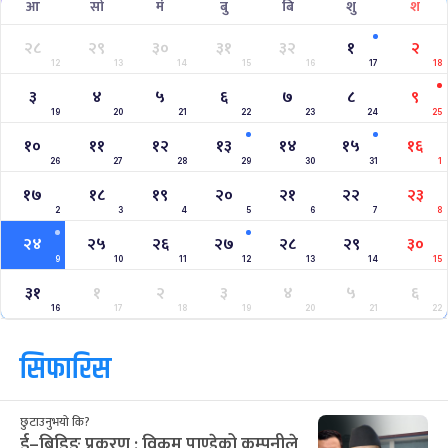
आ
सो
मं
बु
बि
शु
श
२८
२९
३०
३१
३२
१
२
12
13
14
15
16
17
18
३
४
५
६
७
८
९
19
20
21
22
23
24
25
१०
११
१२
१३
१४
१५
१६
26
27
28
29
30
31
1
१७
१८
१९
२०
२१
२२
२३
2
3
4
5
6
7
8
२४
२५
२६
२७
२८
२९
३०
9
10
11
12
13
14
15
३१
१
२
३
४
५
६
16
17
18
19
20
21
22
सिफारिस
छुटाउनुभयो कि?
ई–बिडिङ प्रकरण : विक्रम पाण्डेको कम्पनीले