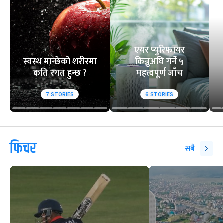
एयर प्युरिफायर
स्वस्थ मान्छेको शरीरमा
किन्नुअघि गर्ने ५
कति रगत हुन्छ ?
महत्त्वपूर्ण जाँच
7
STORIES
6
STORIES
फिचर
सबै