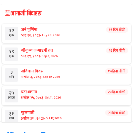
आगामी बिदाहरु
जनै पूर्णिमा
१९ दिन बाँकी
१२
-
भाद्र १२, २०८३
Aug 28, 2026
शुक्र
श्रीकृष्ण जन्माष्टमी व्रत
२६ दिन बाँकी
१९
-
भाद्र १९, २०८३
Sep 4, 2026
शुक्र
संविधान दिवस
१ महिना बाँकी
३
-
असोज ३, २०८३
Sep 19, 2026
शनि
घटस्थापना
२ महिना बाँकी
२५
-
असोज २५, २०८३
Oct 11, 2026
आइत
फूलपाती
२ महिना बाँकी
३१
-
असोज ३१ , २०८३
Oct 17, 2026
शनि