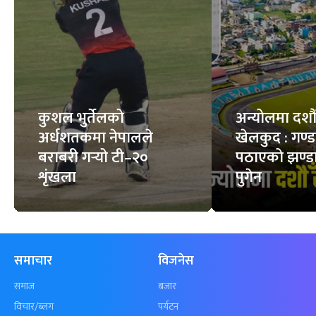
कुशल भुर्तेलको
अन्योलमा दशौँ र
अर्धशतकमा नेपालले
खेलकुद : गण्
बराबरी गर्‍यो टी–२०
पठाएको झण्डा
शृंखला
पुगेन
समाचार
विजनेस
समाज
बजार
विचार/ब्लग
पर्यटन