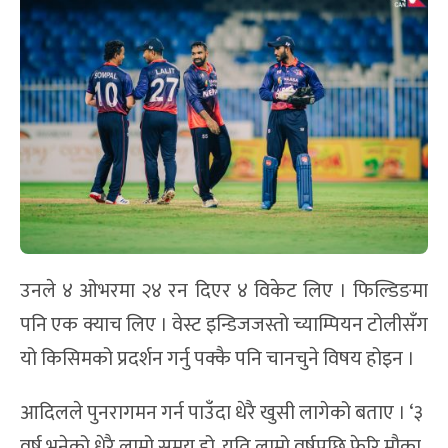
उनले ४ ओभरमा २४ रन दिएर ४ विकेट लिए । फिल्डिङमा
पनि एक क्याच लिए । वेस्ट इन्डिजजस्तो च्याम्पियन टोलीसँग
यो किसिमको प्रदर्शन गर्नु पक्कै पनि चानचुने विषय होइन ।
आदिलले पुनरागमन गर्न पाउँदा धेरै खुसी लागेको बताए । ‘३
वर्ष भनेको धेरै लामो समय हो, यति लामो वर्षपछि फेरि मौका