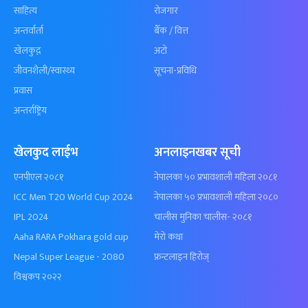
साहित्य
रोजगार
अन्तर्वार्ता
बैँक / वित्त
खेलकुद़़
अटो
जीवनशैली/स्वास्थ्य
सूचना-प्रविधि
प्रवास
अन्तर्राष्ट्रिय
खेलकुद लाईभ
अनलाइनखबर सूची
एनपीएल २०८१
नेपालका ५० प्रभावशाली महिला २०८१
ICC Men T20 World Cup 2024
नेपालका ५० प्रभावशाली महिला २०८०
IPL 2024
चालीस मुनिका चालीस- २०८१
Aaha RARA Pokhara gold cup
मेरो कथा
Nepal Super League - 2080
फ्रन्टलाइन हिरोज्
विश्वकप २०२२