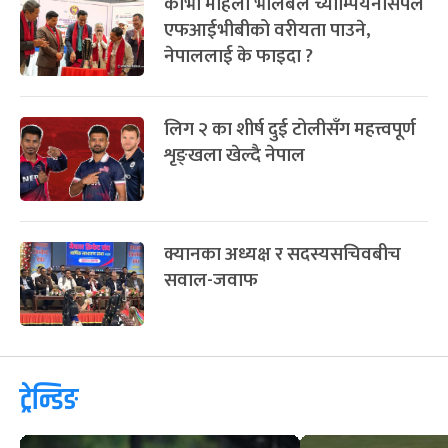
काभा महिला भलिबल च्याम्पियनसिपले
एफआईभीबीको वरीयता पाउने,
नेपाललाई के फाइदा ?
लिग २ का शीर्ष दुई टोलीसँग महत्त्वपूर्ण
शृङ्खला खेल्दै नेपाल
क्यानका अध्यक्ष र सदस्यसचिवबीच
सवाल-जवाफ
ट्रेन्डिङ