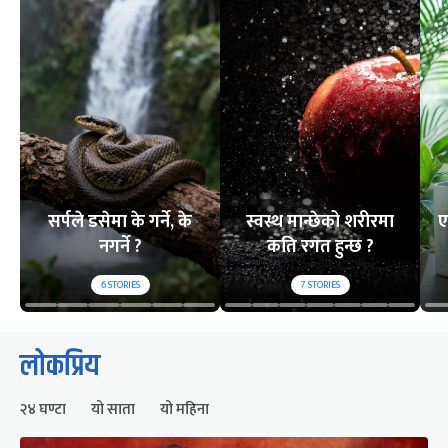
सर्पले डसेमा के गर्ने, के
स्वस्थ मान्छेको शरीरमा
ए
नगर्ने ?
कति रगत हुन्छ ?
6
STORIES
7
STORIES
लोकप्रिय
२४ घण्टा
यो साता
यो महिना