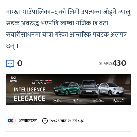
नाम्खा गाउँपालिका–६ को लिमी उपत्यका जोड्ने न्यालु
सडक अवरुद्ध भएपछि लाप्चा नजिक छ वटा
सवारीसाधनमा यात्रा गरेका आन्तरिक पर्यटक अलपत्र
छन् ।
0
430
SHARES
अनलाइनखबर
२०८२ असोज २४ गते ८:३८