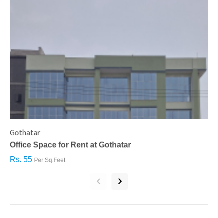
Gothatar
S
Office Space for Rent at Gothatar
H
Rs. 55
R
Per Sq.Feet
‹
›