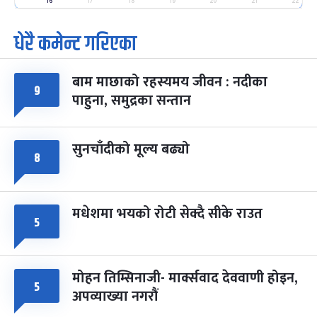
-
फाल्गुन २५, २०८३
Mar 9, 2027
मंगल
16
17
18
19
20
21
22
धेरै कमेन्ट गरिएका
पूर्णिमा व्रत
७ महिना बाँकी
७
-
चैत्र ७, २०८३
Mar 21, 2027
आइत
बाम माछाको रहस्यमय जीवन : नदीका
फागुपूर्णिमा
७ महिना बाँकी
८
९
पाहुना, समुद्रका सन्तान
-
चैत्र ८, २०८३
Mar 22, 2027
सोम
सुनचाँदीको मूल्य बढ्यो
८
मधेशमा भयको रोटी सेक्दै सीके राउत
५
मोहन तिम्सिनाजी- मार्क्सवाद देववाणी होइन,
५
अपव्याख्या नगरौं