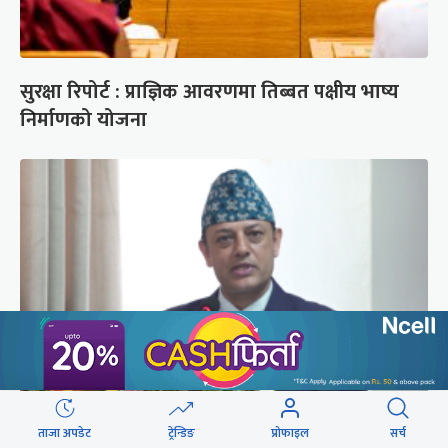
सुरक्षा रिपोर्ट : प्राज्ञिक आवरणमा तिब्बत पक्षीय भाष्य
निर्माणको योजना
‘संसद्‍मा कालो चस्मा खोल्नू, बैठक चल्दा सेयर कारोबार
ताजा अपडेट
ट्रेन्डिङ
प्रोफाइल
सर्च