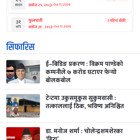
२५
-
असोज २५, २०८३
Oct 11, 2026
आइत
फूलपाती
२ महिना बाँकी
३१
-
असोज ३१ , २०८३
Oct 17, 2026
शनि
कार्तिक सङ्क्रान्ति
२ महिना बाँकी
१
सिफारिस
-
कार्तिक १, २०८३
Oct 18, 2026
आइत
ई–बिडिङ प्रकरण : विक्रम पाण्डेको
महानवमी
२ महिना बाँकी
३
-
कम्पनीले ७ करोड घटाएर फेर्‍यो
कार्तिक ३, २०८३
Oct 20, 2026
मंगल
बोलकबोल
विजयादशमी
२ महिना बाँकी
४
-
कार्तिक ४, २०८३
Oct 21, 2026
बुध
टेन्टमा उकुसमुकुस सुकुमवासी :
तत्काललाई ठिक, भविष्य अनिश्चित
पापा‌ङ्कुशा एकादशी व्रत
२ महिना बाँकी
५
-
कार्तिक ५, २०८३
Oct 22, 2026
बिहि
डा. मनोज शर्मा : चोलेन्द्रशमशेरका
कुकुर तिहार
३ महिना बाँकी
२२
-
कार्तिक २२, २०८३
Nov 8, 2026
आइत
‘हिरा’