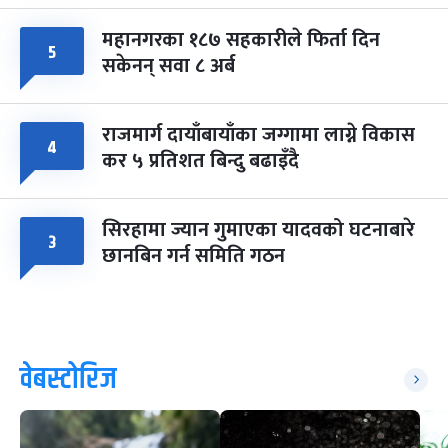
महानगरका १८७ सहकारीले फिर्ता दिन
५
सकेनन् सवा ८ अर्ब
राजमार्ग दायाँबायाँका जग्गामा लाग्ने विकास
४
कर ५ प्रतिशत बिन्दु बढाइँदै
सिरहामा ज्यान गुमाएका यादवको घटनाबारे
३
छानबिन गर्न समिति गठन
वेबस्टोरिज