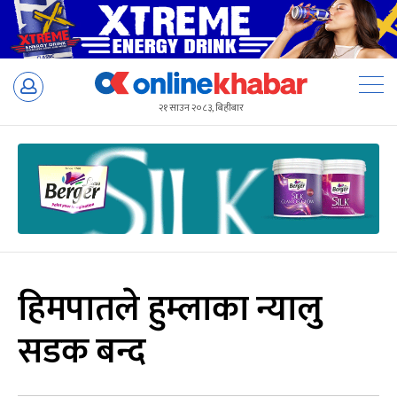
Skip
to
२१ साउन २०८३, बिहीबार
content
हिमपातले हुम्लाका न्यालु
सडक बन्द