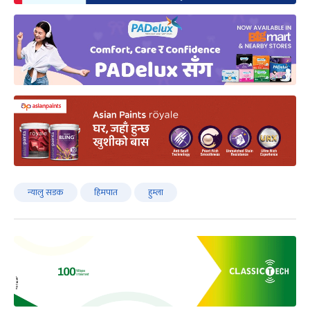
न्यालु सडक
हिमपात
हुम्ला