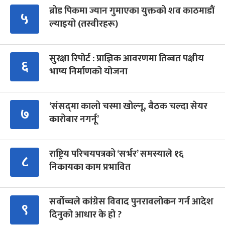
ब्रोड पिकमा ज्यान गुमाएका युक्तको शव काठमाडौं
५
ल्याइयो (तस्वीरहरू)
सुरक्षा रिपोर्ट : प्राज्ञिक आवरणमा तिब्बत पक्षीय
६
भाष्य निर्माणको योजना
‘संसद्‍मा कालो चस्मा खोल्नू, बैठक चल्दा सेयर
७
कारोबार नगर्नू’
राष्ट्रिय परिचयपत्रको ‘सर्भर’ समस्याले १६
८
निकायका काम प्रभावित
सर्वोच्चले कांग्रेस विवाद पुनरावलोकन गर्न आदेश
९
दिनुको आधार के हो ?