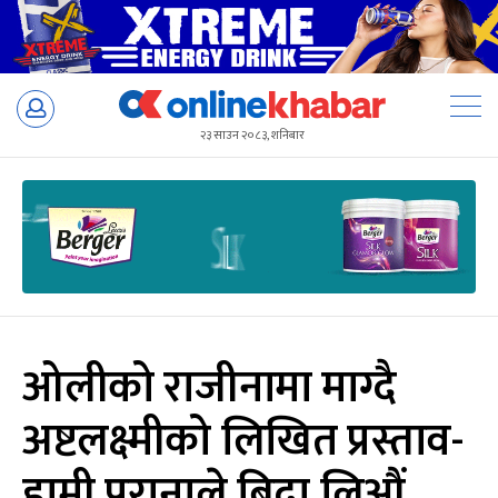
Skip
to
२३ साउन २०८३, शनिबार
content
ओलीको राजीनामा माग्दै
अष्टलक्ष्मीको लिखित प्रस्ताव-
हामी पुरानाले बिदा लिऔं