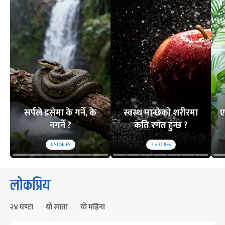
सर्पले डसेमा के गर्ने, के
स्वस्थ मान्छेको शरीरमा
ए
नगर्ने ?
कति रगत हुन्छ ?
6
STORIES
7
STORIES
लोकप्रिय
२४ घण्टा
यो साता
यो महिना