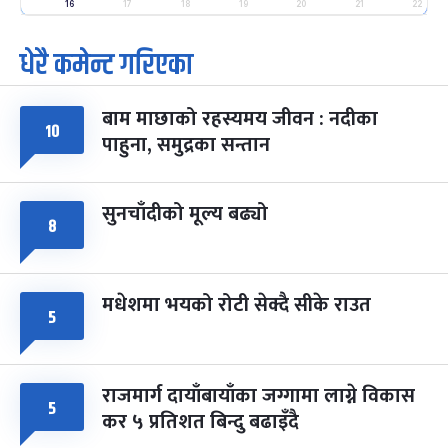
-
फाल्गुन २५, २०८३
Mar 9, 2027
मंगल
16
17
18
19
20
21
22
धेरै कमेन्ट गरिएका
पूर्णिमा व्रत
७ महिना बाँकी
७
-
चैत्र ७, २०८३
Mar 21, 2027
आइत
बाम माछाको रहस्यमय जीवन : नदीका
फागुपूर्णिमा
७ महिना बाँकी
८
१०
पाहुना, समुद्रका सन्तान
-
चैत्र ८, २०८३
Mar 22, 2027
सोम
सुनचाँदीको मूल्य बढ्यो
८
मधेशमा भयको रोटी सेक्दै सीके राउत
५
राजमार्ग दायाँबायाँका जग्गामा लाग्ने विकास
५
कर ५ प्रतिशत बिन्दु बढाइँदै