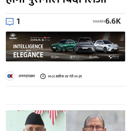
1
6.6K
SHARES
अनलाइनखबर
२०८२ असोज २४ गते २०:३९