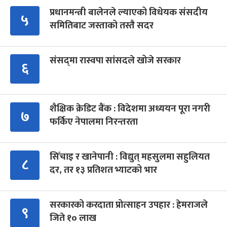
प्रधानमन्त्री बालेनले ल्याएको विधेयक संसदीय
५
समितिबाट जस्ताको तस्तै सदर
संसद्‍मा रास्वपा सांसदले खोजे सरकार
६
शैक्षिक क्रेडिट बैंक : विदेशमा अध्ययन पूरा नगरी
७
फर्किए नेपालमा निरन्तरता
सिँचाइ र खानेपानी : विद्युत् महसुलमा सहुलियत
८
दर, तर १३ प्रतिशत भ्याटको भार
सरकारको करदाता प्रोत्साहन उपहार : हेमराजले
९
जिते १० लाख