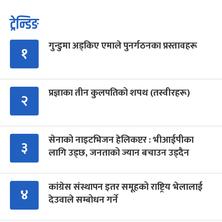
ट्रेन्डिङ
गुन्डुमा अड्किए एमाले पुनर्गठनका प्रस्तावहरू
१
प्रज्ञाका तीन कुलपतिको शपथ (तस्वीरहरू)
२
सेनाको नाइटभिजन हेलिकप्टर : भीआईपीका
३
लागि उड्छ, जनताको ज्यान बचाउन उड्दैन
कांग्रेस संस्थापन इतर समूहको राष्ट्रिय भेलालाई
४
देउवाले सम्बोधन गर्ने