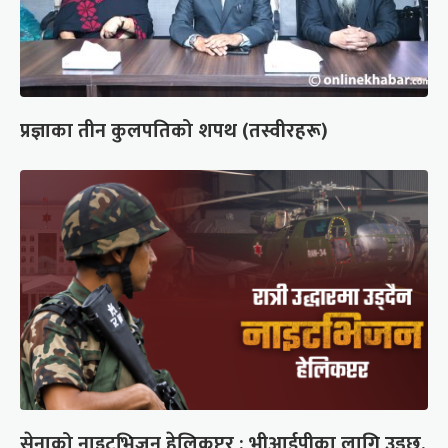
प्रज्ञाका तीन कुलपतिको शपथ (तस्वीरहरू)
सेनाको नाइटभिजन हेलिकप्टर : भीआईपीका लागि उड्छ,