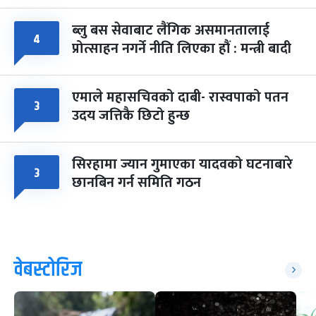
ब्लु बस सेवाबाट लैंगिक असमानतालाई
४
प्रोत्साहन नगर्ने नीति लिएका हौं : मन्त्री बादी
एमाले महासचिवको दाबी- रास्वपाको पतन
३
उदय जत्तिकै छिटो हुन्छ
सिरहामा ज्यान गुमाएका यादवको घटनाबारे
३
छानबिन गर्न समिति गठन
वेबस्टोरिज