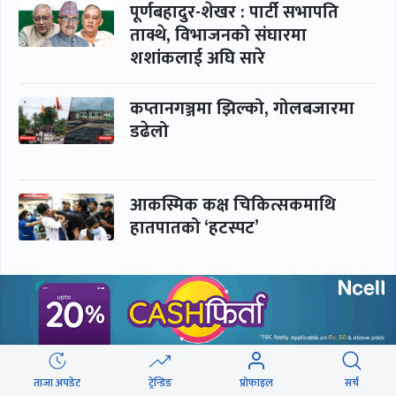
पूर्णबहादुर-शेखर : पार्टी सभापति
ताक्थे, विभाजनको संघारमा
शशांकलाई अघि सारे
कप्तानगञ्जमा झिल्को, गोलबजारमा
डढेलो
आकस्मिक कक्ष चिकित्सकमाथि
हातपातको ‘हटस्पट’
नपढी ‘पास’, नपढाइ ‘गुणस्तर’
ताजा अपडेट
ट्रेन्डिङ
प्रोफाइल
सर्च