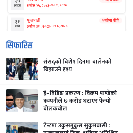
२५
-
असोज २५, २०८३
Oct 11, 2026
आइत
फूलपाती
२ महिना बाँकी
३१
-
असोज ३१ , २०८३
Oct 17, 2026
शनि
कार्तिक सङ्क्रान्ति
२ महिना बाँकी
१
सिफारिस
-
कार्तिक १, २०८३
Oct 18, 2026
आइत
संसद्को विशेष दिनमा बालेनको
महानवमी
२ महिना बाँकी
३
-
बिझाउने दृश्य
कार्तिक ३, २०८३
Oct 20, 2026
मंगल
विजयादशमी
२ महिना बाँकी
४
-
कार्तिक ४, २०८३
Oct 21, 2026
बुध
ई–बिडिङ प्रकरण : विक्रम पाण्डेको
कम्पनीले ७ करोड घटाएर फेर्‍यो
पापा‌ङ्कुशा एकादशी व्रत
२ महिना बाँकी
५
बोलकबोल
-
कार्तिक ५, २०८३
Oct 22, 2026
बिहि
टेन्टमा उकुसमुकुस सुकुमवासी :
कुकुर तिहार
३ महिना बाँकी
२२
-
कार्तिक २२, २०८३
Nov 8, 2026
आइत