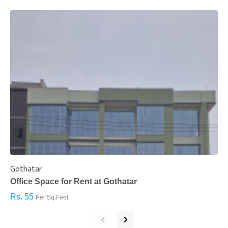
Gothatar
S
Office Space for Rent at Gothatar
H
Rs. 55
R
Per Sq.Feet
‹
›