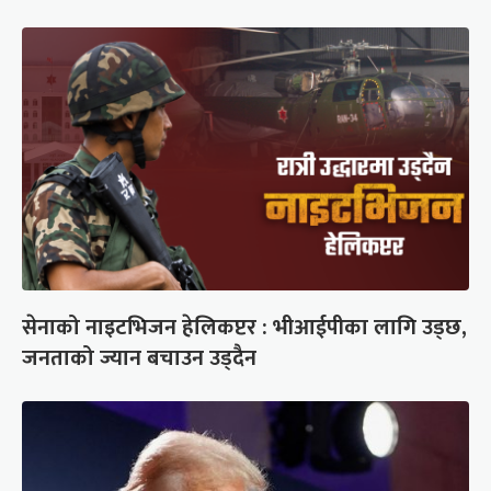
सेनाको नाइटभिजन हेलिकप्टर : भीआईपीका लागि उड्छ,
जनताको ज्यान बचाउन उड्दैन