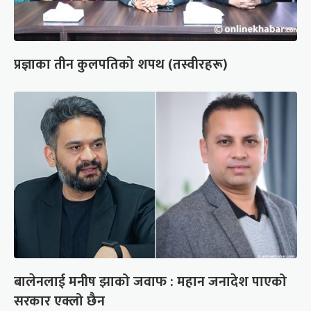
प्रज्ञाका तीन कुलपतिको शपथ (तस्वीरहरू)
बालेनलाई मनीष झाको जवाफ : महान जनादेश पाएको
सरकार एक्लो छैन