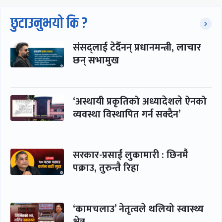
छुटाउनुभयो कि ?
संसद्लाई टेर्दैनन् प्रधानमन्त्री, लाचार
छन् सभामुख
‘अस्थायी प्रकृतिको अध्यादेशले ऐनको
व्यवस्था विस्थापित गर्न सक्दैन’
सरकार-प्रसाईं लुकामारी : छिनमै
पक्राउ, तुरुन्तै रिहा
‘कामचलाउ’ नेतृत्वले थलियो स्वास्थ्य
क्षेत्र