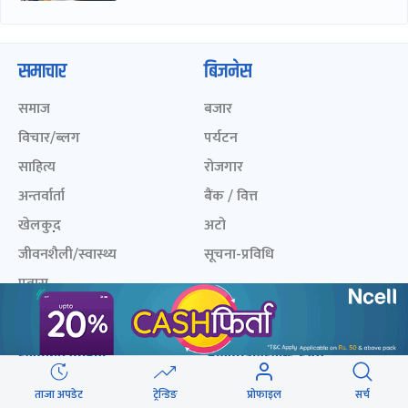
समाचार
बिजनेस
समाज
बजार
विचार/ब्लग
पर्यटन
साहित्य
रोजगार
अन्तर्वार्ता
बैंक / वित्त
खेलकुद़़
अटो
जीवनशैली/स्वास्थ्य
सूचना-प्रविधि
प्रवास
अन्तर्राष्ट्रिय
खेलकुद लाईभ
अनलाइनखबर सूची
एनपीएल २०८१
नेपालका ५० प्रभावशाली
ताजा अपडेट
ट्रेन्डिङ
प्रोफाइल
सर्च