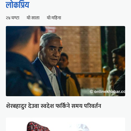
लोकप्रिय
२४ घण्टा
यो साता
यो महिना
शेरबहादुर देउवा स्वदेश फर्किने समय परिवर्तन