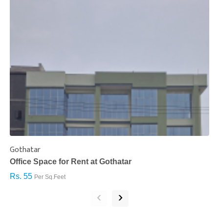
Gothatar
S
Office Space for Rent at Gothatar
H
Rs. 55
R
Per Sq.Feet
‹
›