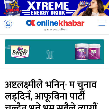
Skip
to
२३ साउन २०८३, शनिबार
content
अष्टलक्ष्मीले भनिन्- म चुनाव
लड्दिनँ, आफूविना पार्टी
चल्दैन भन्ने भ्रम सबैले त्यागौं