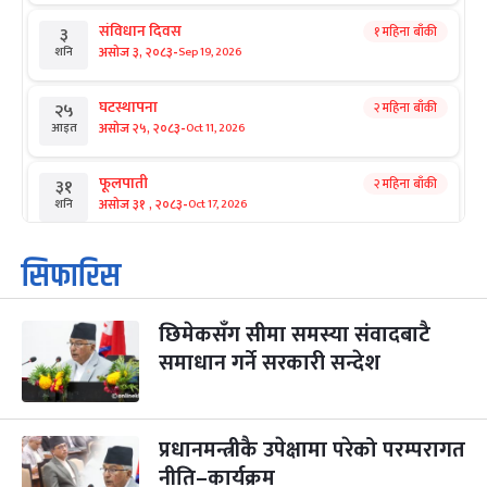
संविधान दिवस
१ महिना बाँकी
३
-
असोज ३, २०८३
Sep 19, 2026
शनि
घटस्थापना
२ महिना बाँकी
२५
-
असोज २५, २०८३
Oct 11, 2026
आइत
फूलपाती
२ महिना बाँकी
३१
-
असोज ३१ , २०८३
Oct 17, 2026
शनि
कार्तिक सङ्क्रान्ति
२ महिना बाँकी
१
सिफारिस
-
कार्तिक १, २०८३
Oct 18, 2026
आइत
छिमेकसँग सीमा समस्या संवादबाटै
महानवमी
२ महिना बाँकी
३
-
समाधान गर्ने सरकारी सन्देश
कार्तिक ३, २०८३
Oct 20, 2026
मंगल
विजयादशमी
२ महिना बाँकी
४
-
कार्तिक ४, २०८३
Oct 21, 2026
बुध
प्रधानमन्त्रीकै उपेक्षामा परेको परम्परागत
नीति–कार्यक्रम