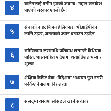
बालेनलाई मनीष झाको जवाफ : महान जनादेश
४
पाएको सरकार एक्लो छैन
सेनाको नाइटभिजन हेलिकप्टर : भीआईपीका
५
लागि उड्छ, जनताको ज्यान बचाउन उड्दैन
अमेरिकामा रूसमाथि प्रतिबन्ध लगाउने विधेयक
६
पारित, भारतसहित ५ देशमा शतप्रतिशत भन्सार
शुल्क
शैक्षिक क्रेडिट बैंक : विदेशमा अध्ययन पूरा नगरी
७
फर्किए नेपालमा निरन्तरता
संसद्‍मा रास्वपा सांसदले खोजे सरकार
८