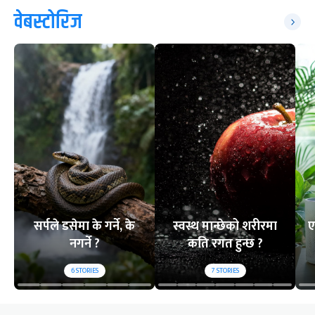
वेबस्टोरिज
सर्पले डसेमा के गर्ने, के
स्वस्थ मान्छेको शरीरमा
ए
नगर्ने ?
कति रगत हुन्छ ?
6
STORIES
7
STORIES