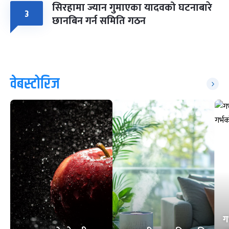
सिरहामा ज्यान गुमाएका यादवको घटनाबारे
३
छानबिन गर्न समिति गठन
वेबस्टोरिज
ग