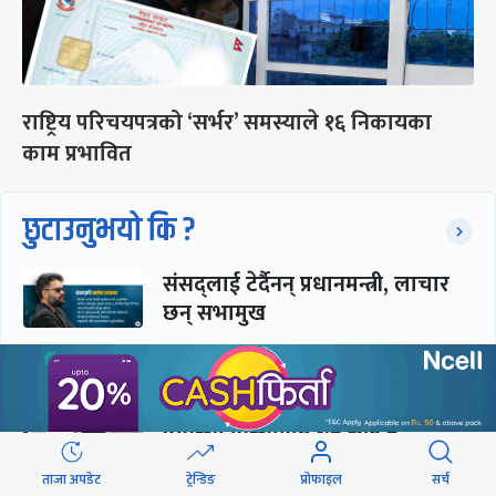
राष्ट्रिय परिचयपत्रको ‘सर्भर’ समस्याले १६ निकायका
काम प्रभावित
छुटाउनुभयो कि ?
संसद्लाई टेर्दैनन् प्रधानमन्त्री, लाचार
छन् सभामुख
‘अस्थायी प्रकृतिको अध्यादेशले ऐनको
व्यवस्था विस्थापित गर्न सक्दैन’
ताजा अपडेट
ट्रेन्डिङ
प्रोफाइल
सर्च