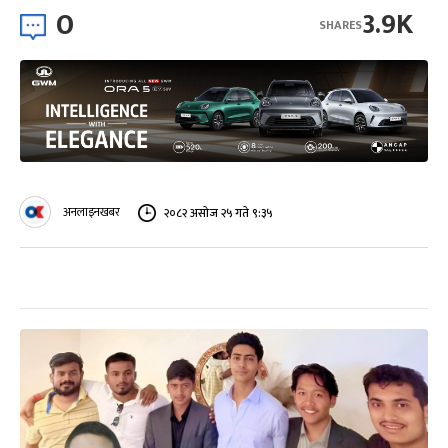
0
3.9K
SHARES
अनलाइनखबर
२०८२ असोज २५ गते ९:३५