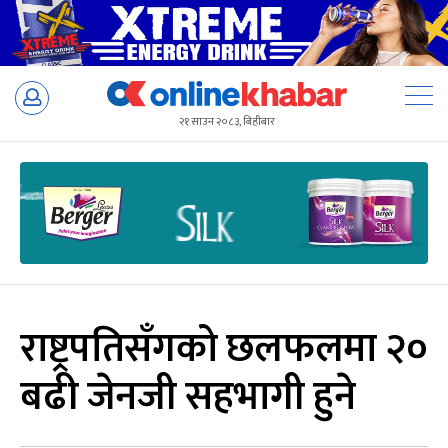
Skip
to
२१ साउन २०८३, बिहीबार
content
राष्ट्रपतिसँगको छलफलमा २०
बढी जेनजी सहभागी हुने