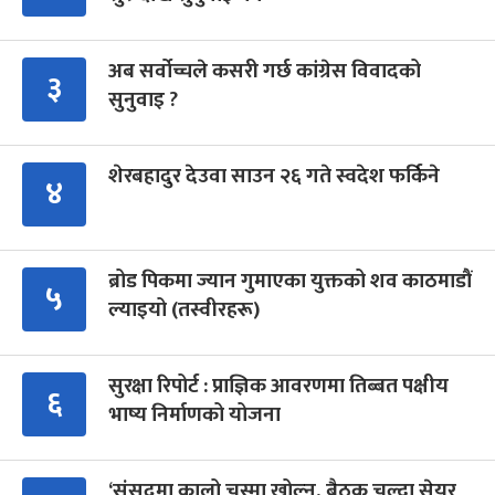
अब सर्वोच्चले कसरी गर्छ कांग्रेस विवादको
३
सुनुवाइ ?
शेरबहादुर देउवा साउन २६ गते स्वदेश फर्किने
४
ब्रोड पिकमा ज्यान गुमाएका युक्तको शव काठमाडौं
५
ल्याइयो (तस्वीरहरू)
सुरक्षा रिपोर्ट : प्राज्ञिक आवरणमा तिब्बत पक्षीय
६
भाष्य निर्माणको योजना
‘संसद्‍मा कालो चस्मा खोल्नू, बैठक चल्दा सेयर