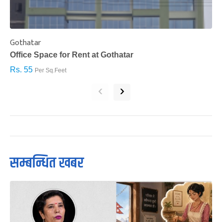
Gothatar
S
Office Space for Rent at Gothatar
H
Rs. 55
R
Per Sq.Feet
‹
›
सम्बन्धित खबर