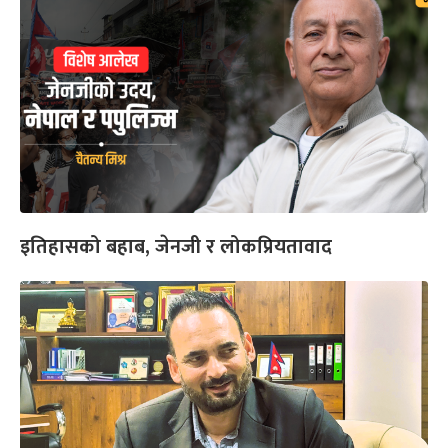
इतिहासको बहाब, जेनजी र लोकप्रियतावाद