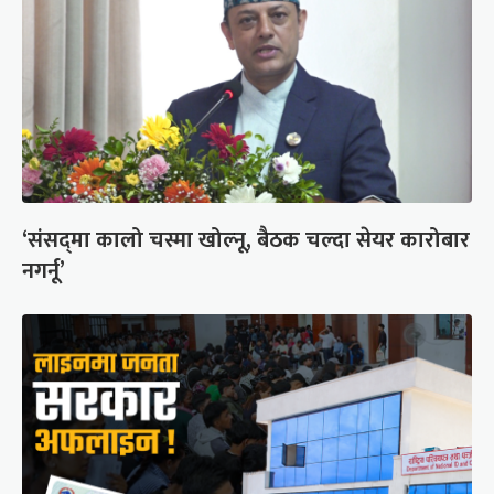
‘संसद्‍मा कालो चस्मा खोल्नू, बैठक चल्दा सेयर कारोबार
नगर्नू’