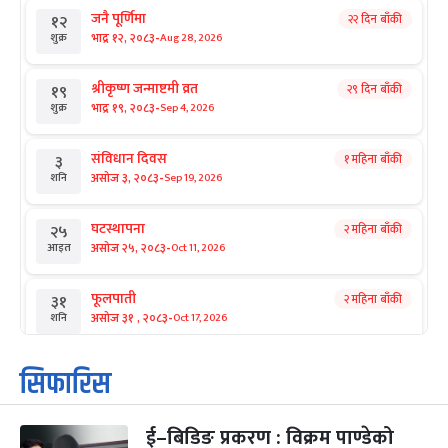
जनै पूर्णिमा
२२ दिन बाँकी
१२
-
भाद्र १२, २०८३
Aug 28, 2026
शुक्र
श्रीकृष्ण जन्माष्टमी व्रत
२९ दिन बाँकी
१९
-
भाद्र १९, २०८३
Sep 4, 2026
शुक्र
संविधान दिवस
१ महिना बाँकी
३
-
असोज ३, २०८३
Sep 19, 2026
शनि
घटस्थापना
२ महिना बाँकी
२५
-
असोज २५, २०८३
Oct 11, 2026
आइत
फूलपाती
२ महिना बाँकी
३१
-
असोज ३१ , २०८३
Oct 17, 2026
शनि
कार्तिक सङ्क्रान्ति
२ महिना बाँकी
१
सिफारिस
-
कार्तिक १, २०८३
Oct 18, 2026
आइत
ई–बिडिङ प्रकरण : विक्रम पाण्डेको
महानवमी
२ महिना बाँकी
३