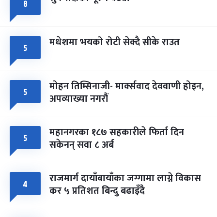
८
मधेशमा भयको रोटी सेक्दै सीके राउत
५
मोहन तिम्सिनाजी- मार्क्सवाद देववाणी होइन,
५
अपव्याख्या नगरौं
महानगरका १८७ सहकारीले फिर्ता दिन
५
सकेनन् सवा ८ अर्ब
राजमार्ग दायाँबायाँका जग्गामा लाग्ने विकास
४
कर ५ प्रतिशत बिन्दु बढाइँदै