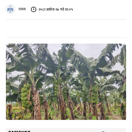
रासस
२०८२ असोज २७ गते १२:०५