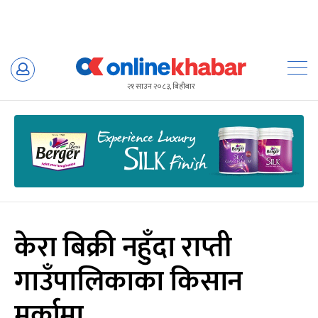
Skip
to
२१ साउन २०८३, बिहीबार
content
केरा बिक्री नहुँदा राप्ती
गाउँपालिकाका किसान
मर्कामा