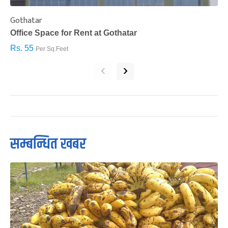
Gothatar
S
Office Space for Rent at Gothatar
H
Rs. 55
R
Per Sq.Feet
‹
›
सम्बन्धित खबर