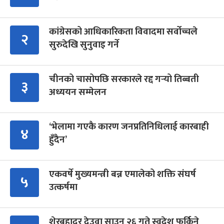
कांग्रेसको आधिकारिकता विवादमा सर्वोच्चले
२
सुरुदेखि सुनुवाइ गर्ने
चीनको चासोपछि सरकारले रद्द गर्‍यो तिब्बती
३
अध्ययन सम्मेलन
‘भेलामा गएकै कारण जनप्रतिनिधिलाई कारबाही
४
हुँदैन’
एकवर्षे मुख्यमन्त्री बन्न एमालेको शक्ति संघर्ष
५
उत्कर्षमा
शेरबहादुर देउवा साउन २६ गते स्वदेश फर्किने