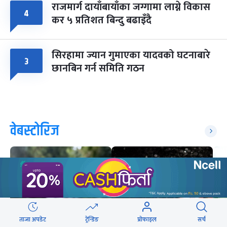
राजमार्ग दायाँबायाँका जग्गामा लाग्ने विकास
४
कर ५ प्रतिशत बिन्दु बढाइँदै
सिरहामा ज्यान गुमाएका यादवको घटनाबारे
३
छानबिन गर्न समिति गठन
वेबस्टोरिज
ताजा अपडेट
ट्रेन्डिङ
प्रोफाइल
सर्च