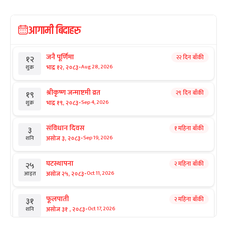
आगामी बिदाहरु
जनै पूर्णिमा
२२ दिन बाँकी
१२
-
भाद्र १२, २०८३
Aug 28, 2026
शुक्र
श्रीकृष्ण जन्माष्टमी व्रत
२९ दिन बाँकी
१९
-
भाद्र १९, २०८३
Sep 4, 2026
शुक्र
संविधान दिवस
१ महिना बाँकी
३
-
असोज ३, २०८३
Sep 19, 2026
शनि
घटस्थापना
२ महिना बाँकी
२५
-
असोज २५, २०८३
Oct 11, 2026
आइत
फूलपाती
२ महिना बाँकी
३१
-
असोज ३१ , २०८३
Oct 17, 2026
शनि