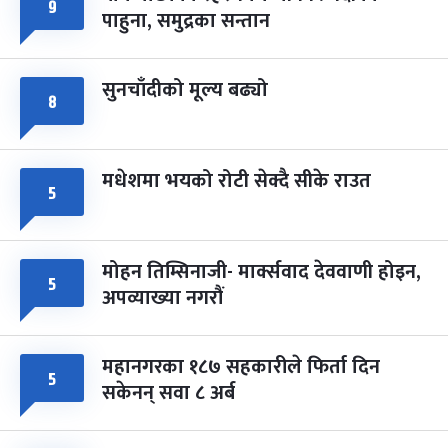
फागुपूर्णिमा
७ महिना बाँकी
८
९
पाहुना, समुद्रका सन्तान
-
चैत्र ८, २०८३
Mar 22, 2027
सोम
सुनचाँदीको मूल्य बढ्यो
८
मधेशमा भयको रोटी सेक्दै सीके राउत
५
मोहन तिम्सिनाजी- मार्क्सवाद देववाणी होइन,
५
अपव्याख्या नगरौं
महानगरका १८७ सहकारीले फिर्ता दिन
५
सकेनन् सवा ८ अर्ब