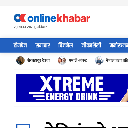
Skip
to
content
२३ साउन २०८३, शनिबार
होमपेज
समाचार
बिजनेस
जीवनशैली
मनोरञ्ज
शेरबहादुर देउवा
एमाले-संकट
नेपाल प्रज्ञा प्रत