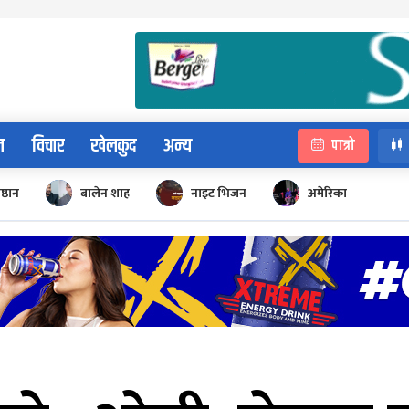
न
विचार
खेलकुद
अन्य
पात्रो
िष्ठान
बालेन शाह
नाइट भिजन
अमेरिका