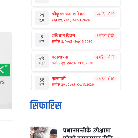
श्रीकृष्ण जन्माष्टमी व्रत
२७ दिन बाँकी
१९
-
भाद्र १९, २०८३
Sep 4, 2026
शुक्र
संविधान दिवस
१ महिना बाँकी
३
-
असोज ३, २०८३
Sep 19, 2026
शनि
घटस्थापना
२ महिना बाँकी
२५
-
असोज २५, २०८३
Oct 11, 2026
आइत
फूलपाती
२ महिना बाँकी
३१
-
असोज ३१ , २०८३
Oct 17, 2026
शनि
कार्तिक सङ्क्रान्ति
२ महिना बाँकी
१
सिफारिस
-
कार्तिक १, २०८३
Oct 18, 2026
आइत
महानवमी
२ महिना बाँकी
३
-
कार्तिक ३, २०८३
Oct 20, 2026
मंगल
प्रधानमन्त्रीकै उपेक्षामा