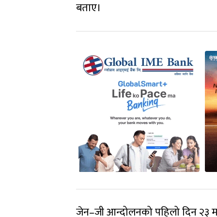
बताए।
जेन–जी आन्दोलनको पहिलो दिन २३ मा धे