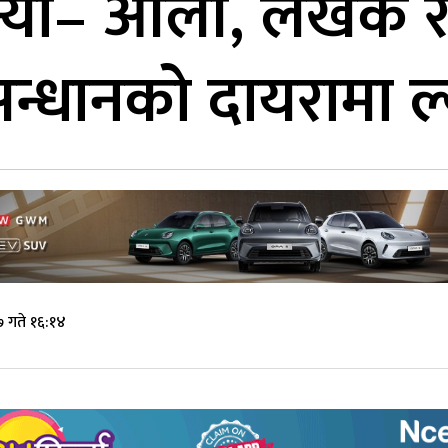
भन्यो– ओली, लेखक 
न्धानको दायरामा ल
 गते १६:१४