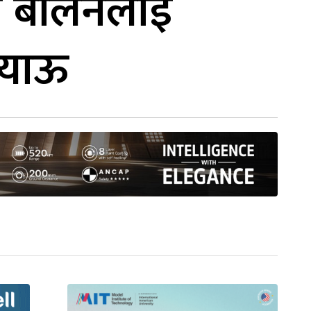
र बालेनलाई
्याऊ