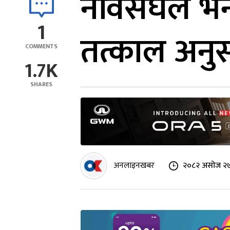
नेविसंघले 
1
तत्काल अनुस
COMMENTS
1.7K
SHARES
अनलाइनखबर
२०८२ असोज २७