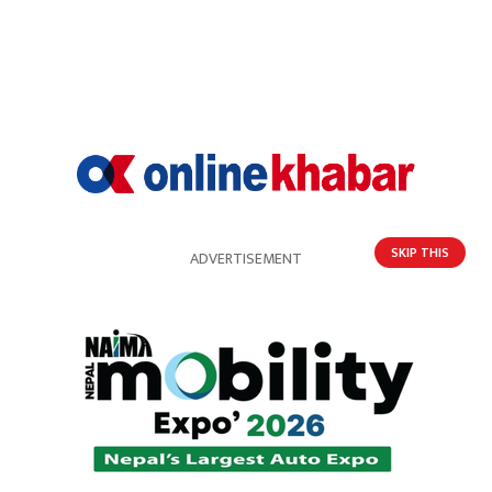
खुसी
दुःखी
अचम्मित
उत्साहित
33%
आक्रोशित
SKIP THIS
ADVERTISEMENT
प्रतिक्रिया
भर्खरै
पुराना
लोकप्रिय