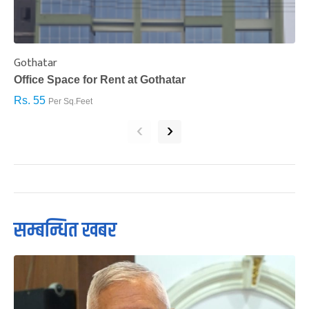
Gothatar
S
Office Space for Rent at Gothatar
H
Rs. 55
R
Per Sq.Feet
‹
›
सम्बन्धित खबर