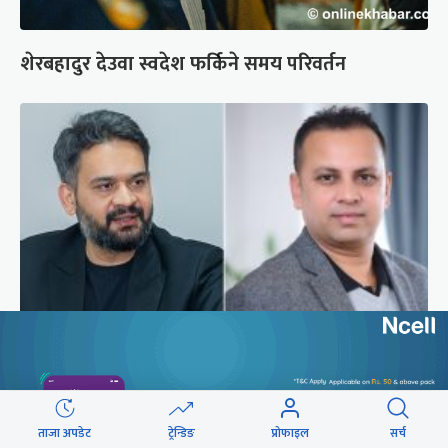
शेरबहादुर देउवा स्वदेश फर्किने समय परिवर्तन
बालेनलाई मनीष झाको जवाफ : महान जनादेश पाएको
सरकार एक्लो छैन
ताजा अपडेट
ट्रेन्डिङ
प्रोफाइल
सर्च