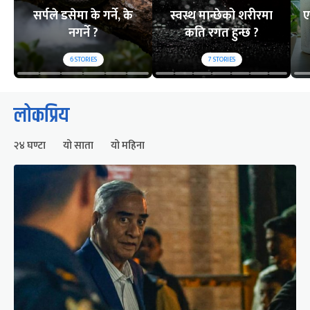
सर्पले डसेमा के गर्ने, के
स्वस्थ मान्छेको शरीरमा
ए
नगर्ने ?
कति रगत हुन्छ ?
6
STORIES
7
STORIES
लोकप्रिय
२४ घण्टा
यो साता
यो महिना