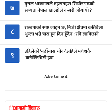
मुगल आक्रमणले तहसनहस सिम्रौनगढको
७
सभ्यता नेपाल खाल्डोले कसरी जोगायो ?
रास्वपाको स्पष्ट लाइन छ, निजी क्षेत्रमा कतिबेला
८
थुन्ला भन्ने त्रास हुन दिन हुँदैन : रवि लामिछाने
उहिलेको ‘बर्दीबास चोक’ अहिले मधेशकै
९
‘कनेक्टिभिटी हब’
Advertisment
आगामी बिदाहरु