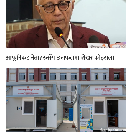
आफूनिकट नेताहरूसँग छलफलमा शेखर कोइराला