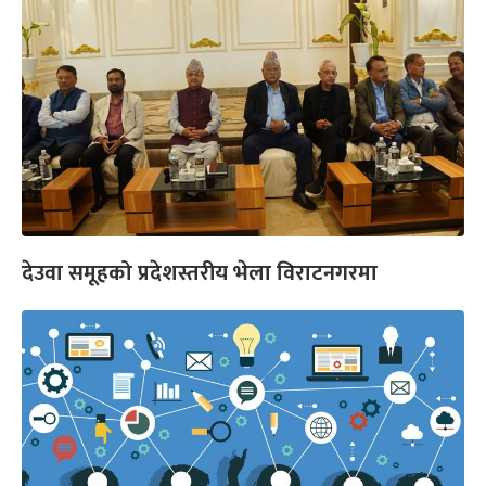
देउवा समूहको प्रदेशस्तरीय भेला विराटनगरमा