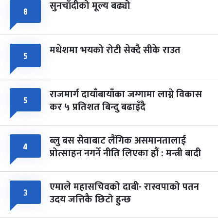
सुनचाँदीको मूल्य बढ्यो
८
मधेशमा भयको रोटी सेक्दै सीके राउत
५
राजमार्ग दायाँबायाँका जग्गामा लाग्ने विकास
५
कर ५ प्रतिशत बिन्दु बढाइँदै
ब्लु बस सेवाबाट लैंगिक असमानतालाई
४
प्रोत्साहन नगर्ने नीति लिएका हौं : मन्त्री बादी
एमाले महासचिवको दाबी- रास्वपाको पतन
३
उदय जत्तिकै छिटो हुन्छ