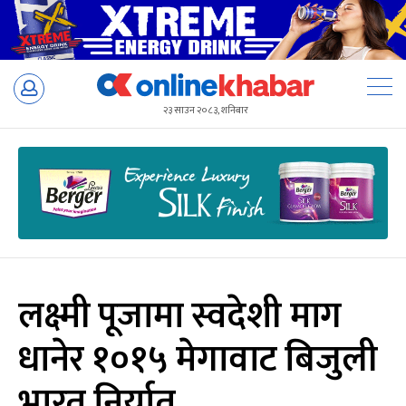
Skip
to
२३ साउन २०८३, शनिबार
content
लक्ष्मी पूजामा स्वदेशी माग
धानेर १०१५ मेगावाट बिजुली
भारत निर्यात