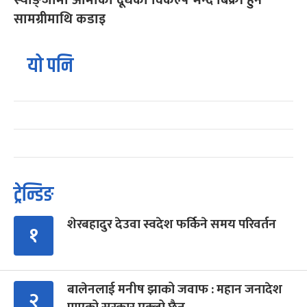
स्याङ्जामा आमाको दूधको विकल्प भन्दै बिक्री हुने
सामग्रीमाथि कडाइ
यो पनि
ट्रेन्डिङ
शेरबहादुर देउवा स्वदेश फर्किने समय परिवर्तन
१
बालेनलाई मनीष झाको जवाफ : महान जनादेश
२