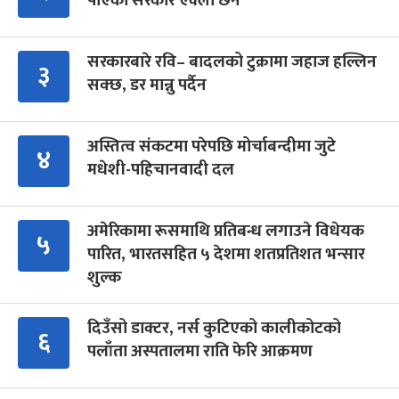
पाएको सरकार एक्लो छैन
सरकारबारे रवि– बादलको टुक्रामा जहाज हल्लिन
३
सक्छ, डर मान्नु पर्दैन
अस्तित्व संकटमा परेपछि मोर्चाबन्दीमा जुटे
४
मधेशी-पहिचानवादी दल
अमेरिकामा रूसमाथि प्रतिबन्ध लगाउने विधेयक
५
पारित, भारतसहित ५ देशमा शतप्रतिशत भन्सार
शुल्क
दिउँसो डाक्टर, नर्स कुटिएको कालीकोटको
६
पलाँता अस्पतालमा राति फेरि आक्रमण