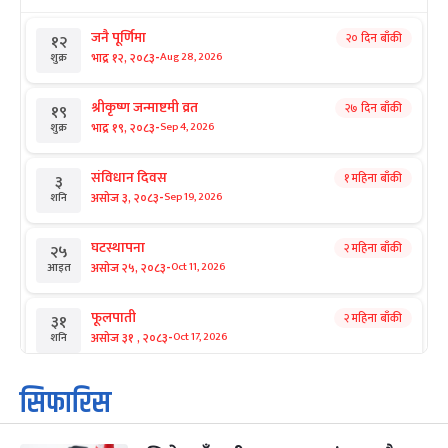
जनै पूर्णिमा
२० दिन बाँकी
१२
-
भाद्र १२, २०८३
Aug 28, 2026
शुक्र
श्रीकृष्ण जन्माष्टमी व्रत
२७ दिन बाँकी
१९
-
भाद्र १९, २०८३
Sep 4, 2026
शुक्र
संविधान दिवस
१ महिना बाँकी
३
-
असोज ३, २०८३
Sep 19, 2026
शनि
घटस्थापना
२ महिना बाँकी
२५
-
असोज २५, २०८३
Oct 11, 2026
आइत
फूलपाती
२ महिना बाँकी
३१
-
असोज ३१ , २०८३
Oct 17, 2026
शनि
कार्तिक सङ्क्रान्ति
२ महिना बाँकी
१
सिफारिस
-
कार्तिक १, २०८३
Oct 18, 2026
आइत