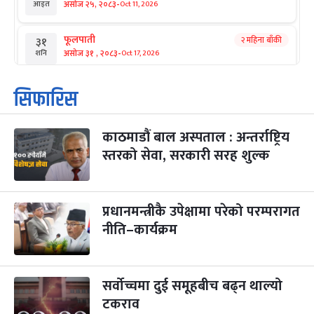
-
असोज २५, २०८३
Oct 11, 2026
आइत
फूलपाती
२ महिना बाँकी
३१
-
असोज ३१ , २०८३
Oct 17, 2026
शनि
कार्तिक सङ्क्रान्ति
२ महिना बाँकी
१
सिफारिस
-
कार्तिक १, २०८३
Oct 18, 2026
आइत
काठमाडौं बाल अस्पताल : अन्तर्राष्ट्रिय
महानवमी
२ महिना बाँकी
३
-
स्तरको सेवा, सरकारी सरह शुल्क
कार्तिक ३, २०८३
Oct 20, 2026
मंगल
विजयादशमी
२ महिना बाँकी
४
-
कार्तिक ४, २०८३
Oct 21, 2026
बुध
प्रधानमन्त्रीकै उपेक्षामा परेको परम्परागत
नीति–कार्यक्रम
पापा‌ङ्कुशा एकादशी व्रत
२ महिना बाँकी
५
-
कार्तिक ५, २०८३
Oct 22, 2026
बिहि
सर्वोच्चमा दुई समूहबीच बढ्न थाल्यो
कुकुर तिहार
३ महिना बाँकी
२२
-
कार्तिक २२, २०८३
टकराव
Nov 8, 2026
आइत