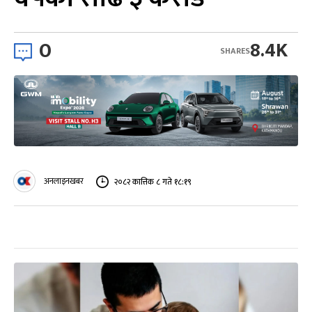
0
8.4K
SHARES
अनलाइनखबर
२०८२ कात्तिक ८ गते १८:१९