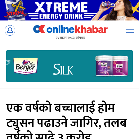
Skip
to
२५ साउन २०८३, सोमबार
content
एक वर्षको बच्चालाई होम
ट्युसन पढाउने जागिर, तलब
वर्षको साढे ३ करोड