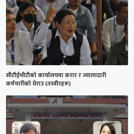
सीटीईभीटीको कार्यालयमा करार र ज्यालादारी
कर्मचारीको घेराउ (तस्वीरहरू)