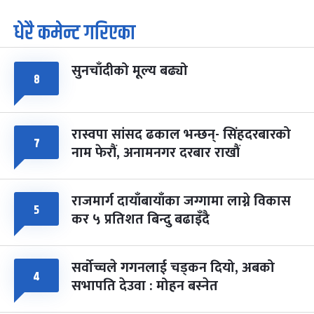
धेरै कमेन्ट गरिएका
पूर्णिमा व्रत
७ महिना बाँकी
७
-
चैत्र ७, २०८३
Mar 21, 2027
आइत
सुनचाँदीको मूल्य बढ्यो
८
फागुपूर्णिमा
७ महिना बाँकी
८
-
चैत्र ८, २०८३
Mar 22, 2027
सोम
रास्वपा सांसद ढकाल भन्छन्- सिंहदरबारको
७
नाम फेरौं, अनामनगर दरबार राखौं
राजमार्ग दायाँबायाँका जग्गामा लाग्ने विकास
५
कर ५ प्रतिशत बिन्दु बढाइँदै
सर्वोच्चले गगनलाई चड्कन दियो, अबको
४
सभापति देउवा : मोहन बस्नेत