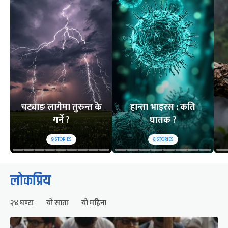
चट्याङ लागेमा तुरुन्त के
हान्ता भाइरस : कति
गर्ने ?
घातक ?
9
STORIES
8
STORIES
लोकप्रिय
२४ घण्टा
यो साता
यो महिना