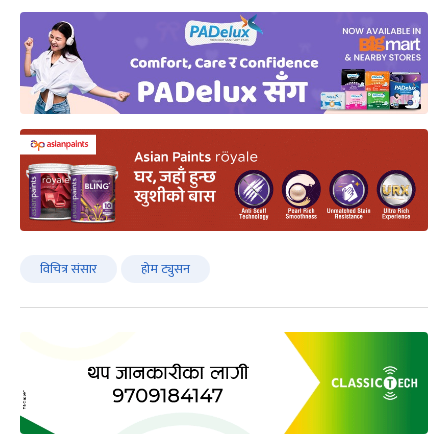
विचित्र संसार
होम ट्युसन