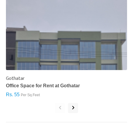
Gothatar
S
Office Space for Rent at Gothatar
H
Rs. 55
R
Per Sq.Feet
‹
›