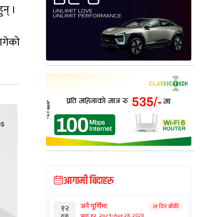
न् ।
ागेको
आगामी बिदाहरु
जनै पूर्णिमा
२१ दिन बाँकी
१२
-
भाद्र १२, २०८३
Aug 28, 2026
शुक्र