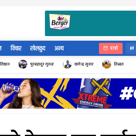
न
विचार
खेलकुद
अन्य
पात्रो
रतिष्ठान
पुरबहादुर गुरुङ
खगेन्द्र सुनार
तिब्बत