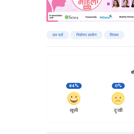
दल दर्ता
निर्वाचन आयोग
विप्लव
य
84%
0%
खुसी
दुःखी