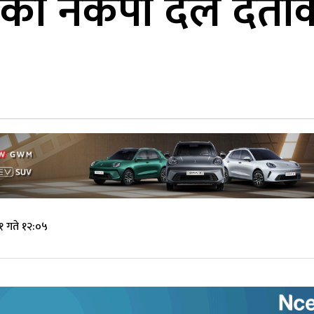
्वको नेकपा दल दर्ता
१ गते १२:०५