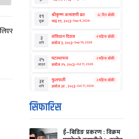
श्रीकृष्ण जन्माष्टमी व्रत
२८ दिन बाँकी
१९
-
भाद्र १९, २०८३
Sep 4, 2026
शुक्र
 लिएर
संविधान दिवस
१ महिना बाँकी
३
-
असोज ३, २०८३
Sep 19, 2026
शनि
घटस्थापना
२ महिना बाँकी
२५
-
असोज २५, २०८३
Oct 11, 2026
आइत
फूलपाती
२ महिना बाँकी
३१
-
असोज ३१ , २०८३
Oct 17, 2026
शनि
कार्तिक सङ्क्रान्ति
२ महिना बाँकी
१
सिफारिस
-
कार्तिक १, २०८३
Oct 18, 2026
आइत
महानवमी
२ महिना बाँकी
३
-
कार्तिक ३, २०८३
Oct 20, 2026
मंगल
ई–बिडिङ प्रकरण : विक्रम