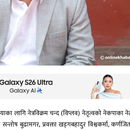
रियाका लागि नेत्रविक्रम चन्द (विप्लव) नेतृत्वको नेकपाका न
न्तोष बुढामगर, प्रवक्ता खड्गबहादुर विश्वकर्मा, कर्णजित