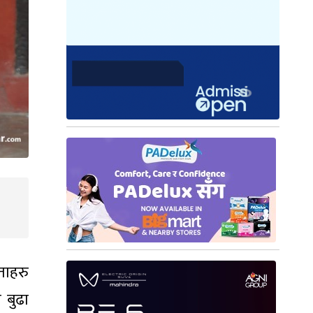
ेताहरु
 बुढा