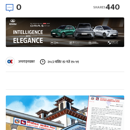
0
440
SHARES
अनलाइनखबर
२०८२ मंसिर १२ गते १०:५९