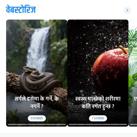
वेबस्टोरिज
सर्पले डसेमा के गर्ने, के
स्वस्थ मान्छेको शरीरमा
ए
नगर्ने ?
कति रगत हुन्छ ?
6
STORIES
7
STORIES