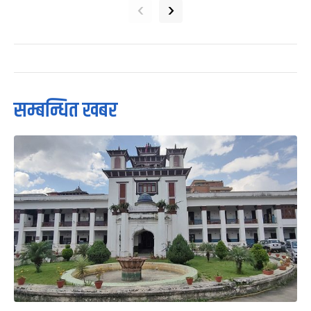
‹
›
सम्बन्धित खबर