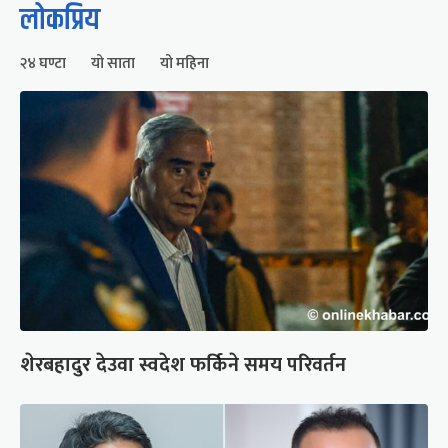
लोकप्रिय
२४ घण्टा
यो साता
यो महिना
शेरबहादुर देउवा स्वदेश फर्किने समय परिवर्तन