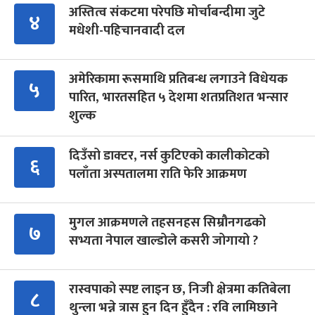
अस्तित्व संकटमा परेपछि मोर्चाबन्दीमा जुटे
४
मधेशी-पहिचानवादी दल
अमेरिकामा रूसमाथि प्रतिबन्ध लगाउने विधेयक
५
पारित, भारतसहित ५ देशमा शतप्रतिशत भन्सार
शुल्क
दिउँसो डाक्टर, नर्स कुटिएको कालीकोटको
६
पलाँता अस्पतालमा राति फेरि आक्रमण
मुगल आक्रमणले तहसनहस सिम्रौनगढको
७
सभ्यता नेपाल खाल्डोले कसरी जोगायो ?
रास्वपाको स्पष्ट लाइन छ, निजी क्षेत्रमा कतिबेला
८
थुन्ला भन्ने त्रास हुन दिन हुँदैन : रवि लामिछाने