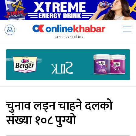
Skip
to
२३ साउन २०८३, शनिबार
content
चुनाव लड्न चाहने दलको
संख्या १०८ पुग्यो