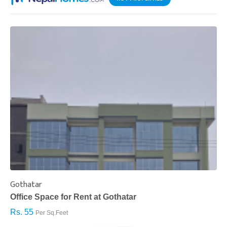
Gothatar
S
Office Space for Rent at Gothatar
H
Rs. 55
R
Per Sq.Feet