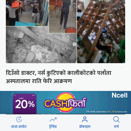
दिउँसो डाक्टर, नर्स कुटिएको कालीकोटको पलाँता
अस्पतालमा राति फेरि आक्रमण
ताजा अपडेट
ट्रेन्डिङ
प्रोफाइल
सर्च