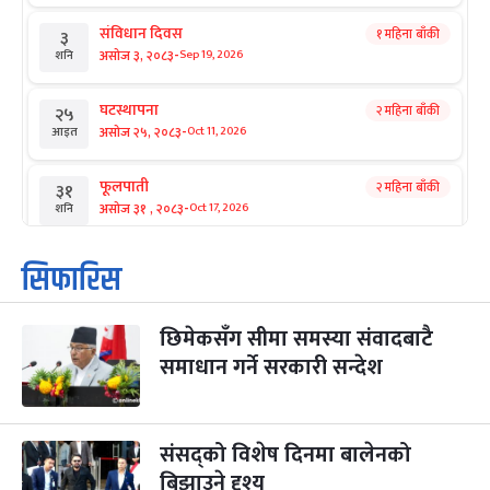
संविधान दिवस
१ महिना बाँकी
३
-
असोज ३, २०८३
Sep 19, 2026
शनि
घटस्थापना
२ महिना बाँकी
२५
-
असोज २५, २०८३
Oct 11, 2026
आइत
फूलपाती
२ महिना बाँकी
३१
-
असोज ३१ , २०८३
Oct 17, 2026
शनि
कार्तिक सङ्क्रान्ति
२ महिना बाँकी
१
सिफारिस
-
कार्तिक १, २०८३
Oct 18, 2026
आइत
छिमेकसँग सीमा समस्या संवादबाटै
महानवमी
२ महिना बाँकी
३
-
समाधान गर्ने सरकारी सन्देश
कार्तिक ३, २०८३
Oct 20, 2026
मंगल
विजयादशमी
२ महिना बाँकी
४
-
कार्तिक ४, २०८३
Oct 21, 2026
बुध
संसद्को विशेष दिनमा बालेनको
बिझाउने दृश्य