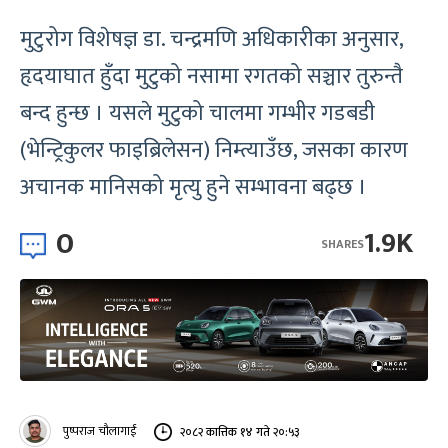
मुटुरोग विशेषज्ञ डा. चन्द्रमणि अधिकारीका अनुसार,
हृदयाघात हुँदा मुटुको नसामा रगतको सञ्चार तुरुन्तै
बन्द हुन्छ । यसले मुटुको चालमा गम्भीर गडबडी
(भेन्ट्रिकुलर फाइब्रिलेसन) निम्त्याउँछ, जसका कारण
अचानक मानिसको मृत्यु हुने सम्भावना बढ्छ ।
0
1.9K
SHARES
पुष्पराज चौलागाईं
२०८२ कात्तिक १४ गते २०:५३