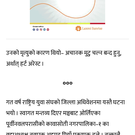
उनको मृत्युको कारण थियो– अचानक मुटु चल्न बन्द हुनु,
अर्थात् हर्ट अरेस्ट ।
०००
गत वर्ष राष्ट्रिय युवा संघको जिल्ला अधिवेशनमा यस्तै घटना
भयो । स्वागत मन्तव्य दिएर मञ्चबाट ओर्लिएका
पूर्वीनवलपरासीको कावासोती नगरपालिका–१ का
वडाअध्यक्ष तवारक अहमद मियाँ एकाएक ढले । तत्कालै