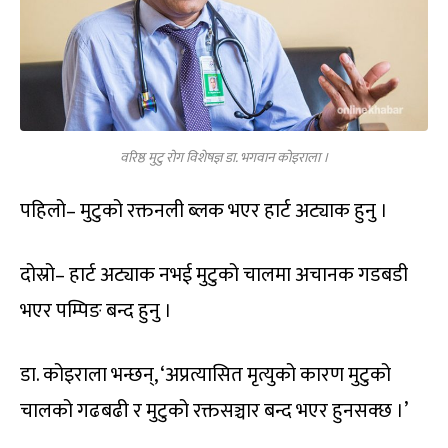
वरिष्ठ मुटु रोग विशेषज्ञ डा. भगवान कोइराला ।
पहिलो– मुटुको रक्तनली ब्लक भएर हार्ट अट्याक हुनु ।
दोस्रो– हार्ट अट्याक नभई मुटुको चालमा अचानक गडबडी
भएर पम्पिङ बन्द हुनु ।
डा. कोइराला भन्छन्, ‘अप्रत्यासित मृत्युको कारण मुटुको
चालको गढबढी र मुटुको रक्तसञ्चार बन्द भएर हुनसक्छ ।’