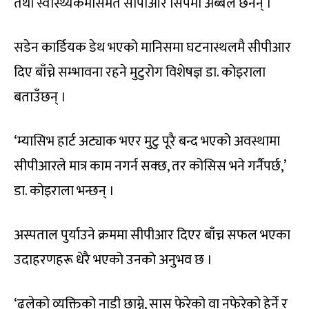
तथा स्वास्थ्यकर्मीसमेत सीपीआर सिपमा अब्बल छैनन् ।
सडेन कार्डियक डेथ भएको मानिसमा घटनास्थलमै सीपीआर
दिए बाँच्ने सम्भावना रहने मुटुरोग विशेषज्ञ डा. कोइराला
बताउँछन् ।
‘म्यासिभ हार्ट अट्याक भएर मुटु पूरै बन्द भएको अवस्थामा
सीपीआरले मात्र काम नगर्न सक्छ, तर कोसिस भने गर्नैपर्छ,’
डा. कोइराला भन्छन् ।
अस्पताल पुर्याउने क्रममा सीपीआर दिएर बाँच्न सफल भएका
उदाहरणहरू धेरै भएको उनको अनुभव छ ।
‘ढलेको व्यक्तिको नाडी छाम्ने, सास फेरेको वा नफेरेको हेर्ने र