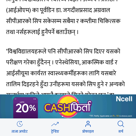
(आईओएम) का पूर्वडिन डा. जगदीशप्रसाद अग्रवाल
सीपीआरको सिप सकेसम्म सबैमा र कम्तीमा चिकित्सक
तथा नर्सहरूलाई हुनैपर्ने बताउँछन् ।
‘विश्वविद्यालयहरूले पनि सीपीआरको सिप दिएर यसको
परीक्षण गरेका हुँदैनन् । एनेस्थेसिया, आकस्मिक वार्ड र
आईसीयूमा कार्यरत स्वास्थ्यकर्मीहरूका लागि यसबारे
तालिम दिइरहने हुँदा उनीहरूमा यसको सिप हुने र अन्यको
सन्दर्भमा कतिले आफ्नै इच्छाले सिक्ने गरेका छन्,’ डा.
अग्रवाल भन्छन् ।
नेपालका विश्वविद्यालयहरूले सीपीआरको सिद्धान्त पढाए
ताजा अपडेट
ट्रेन्डिङ
प्रोफाइल
सर्च