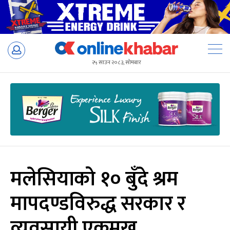
Skip
to
२५ साउन २०८३, सोमबार
content
मलेसियाको १० बुँदे श्रम
मापदण्डविरुद्ध सरकार र
व्यवसायी एकमुख