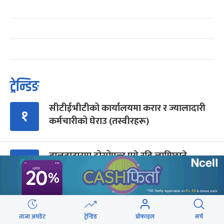
ट्रेन्डिङ
सीटीईभीटीको कार्यालयमा करार र ज्यालादारी
१
कर्मचारीको घेराउ (तस्वीरहरू)
बालुवाटारमा दोस्रोपल्ट पुगे रवि लामिछाने,
२
प्रधानमन्त्रीसँग ४५ मिनेट कुराकानी
प्रधानमन्त्री-रास्वपा : बढ्दैछ छटपटी
३
ताजा अपडेट
ट्रेन्डिङ
प्रोफाइल
सर्च