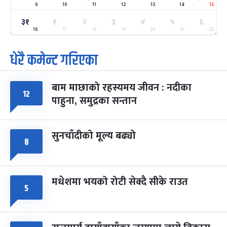
9
10
11
12
13
14
15
३१
१
२
३
४
५
६
ग्याल्पो ल्होसार
७ महिना बाँकी
२५
-
16
17
18
19
20
21
22
फाल्गुन २५, २०८३
Mar 9, 2027
मंगल
धेरै कमेन्ट गरिएका
पूर्णिमा व्रत
७ महिना बाँकी
७
-
चैत्र ७, २०८३
Mar 21, 2027
आइत
बाम माछाको रहस्यमय जीवन : नदीका
१२
फागुपूर्णिमा
७ महिना बाँकी
८
पाहुना, समुद्रका सन्तान
-
चैत्र ८, २०८३
Mar 22, 2027
सोम
सुनचाँदीको मूल्य बढ्यो
८
मधेशमा भयको रोटी सेक्दै सीके राउत
५