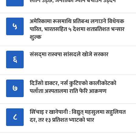
लागि उड्छ, जनताको ज्यान बचाउन उड्दैन
अमेरिकामा रूसमाथि प्रतिबन्ध लगाउने विधेयक
५
पारित, भारतसहित ५ देशमा शतप्रतिशत भन्सार
शुल्क
संसद्‍मा रास्वपा सांसदले खोजे सरकार
६
दिउँसो डाक्टर, नर्स कुटिएको कालीकोटको
७
पलाँता अस्पतालमा राति फेरि आक्रमण
सिँचाइ र खानेपानी : विद्युत् महसुलमा सहुलियत
८
दर, तर १३ प्रतिशत भ्याटको भार