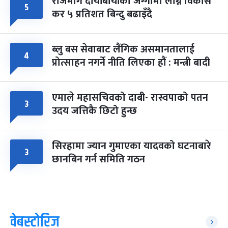
राजमार्ग दायाँबायाँका जग्गामा लाग्ने विकास
५
कर ५ प्रतिशत बिन्दु बढाइँदै
ब्लु बस सेवाबाट लैंगिक असमानतालाई
४
प्रोत्साहन नगर्ने नीति लिएका हौं : मन्त्री बादी
एमाले महासचिवको दाबी- रास्वपाको पतन
३
उदय जत्तिकै छिटो हुन्छ
सिरहामा ज्यान गुमाएका यादवको घटनाबारे
३
छानबिन गर्न समिति गठन
वेबस्टोरिज