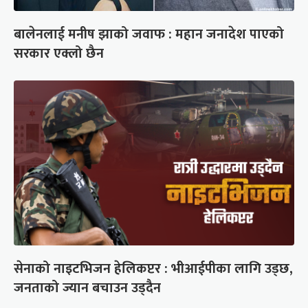
बालेनलाई मनीष झाको जवाफ : महान जनादेश पाएको
सरकार एक्लो छैन
सेनाको नाइटभिजन हेलिकप्टर : भीआईपीका लागि उड्छ,
जनताको ज्यान बचाउन उड्दैन