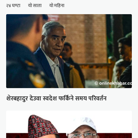
२४ घण्टा
यो साता
यो महिना
शेरबहादुर देउवा स्वदेश फर्किने समय परिवर्तन