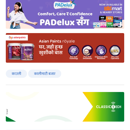
काउली
कालीमाटी बजार