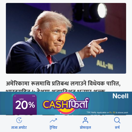
अमेरिकामा रूसमाथि प्रतिबन्ध लगाउने विधेयक पारित,
भारतसहित ५ देशमा शतप्रतिशत भन्सार शुल्क
ताजा अपडेट
ट्रेन्डिङ
प्रोफाइल
सर्च