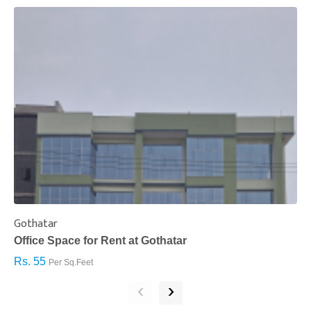
Gothatar
S
Office Space for Rent at Gothatar
H
Rs. 55
R
Per Sq.Feet
‹
›