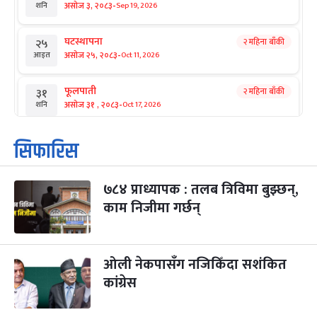
-
असोज ३, २०८३
Sep 19, 2026
शनि
घटस्थापना
२ महिना बाँकी
२५
-
असोज २५, २०८३
Oct 11, 2026
आइत
फूलपाती
२ महिना बाँकी
३१
-
असोज ३१ , २०८३
Oct 17, 2026
शनि
कार्तिक सङ्क्रान्ति
२ महिना बाँकी
१
सिफारिस
-
कार्तिक १, २०८३
Oct 18, 2026
आइत
७८४ प्राध्यापक : तलब त्रिविमा बुझ्छन्,
महानवमी
२ महिना बाँकी
३
-
काम निजीमा गर्छन्
कार्तिक ३, २०८३
Oct 20, 2026
मंगल
विजयादशमी
२ महिना बाँकी
४
-
कार्तिक ४, २०८३
Oct 21, 2026
बुध
ओली नेकपासँग नजिकिँदा सशंकित
कांग्रेस
पापा‌ङ्कुशा एकादशी व्रत
२ महिना बाँकी
५
-
कार्तिक ५, २०८३
Oct 22, 2026
बिहि