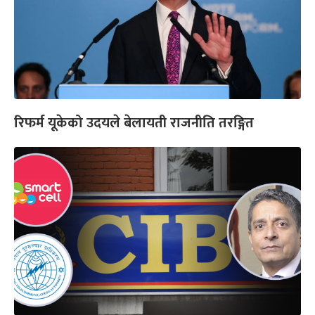
रिफर्म यूकेको उदयले बेलायती राजनीति तरङ्गित