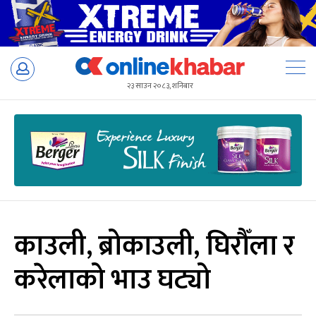
Skip
to
२३ साउन २०८३, शनिबार
content
काउली, ब्रोकाउली, घिरौँला र
करेलाको भाउ घट्यो