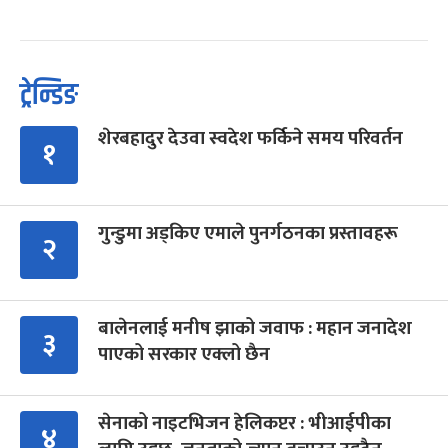
ट्रेन्डिङ
शेरबहादुर देउवा स्वदेश फर्किने समय परिवर्तन
१
गुन्डुमा अड्किए एमाले पुनर्गठनका प्रस्तावहरू
२
बालेनलाई मनीष झाको जवाफ : महान जनादेश
३
पाएको सरकार एक्लो छैन
सेनाको नाइटभिजन हेलिकप्टर : भीआईपीका
४