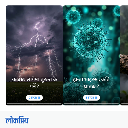
चट्याङ लागेमा तुरुन्त के
हान्ता भाइरस : कति
गर्ने ?
घातक ?
9
STORIES
8
STORIES
लोकप्रिय