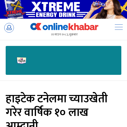
Skip
to
२२ साउन २०८३, शुक्रबार
content
हाइटेक टनेलमा च्याउखेती
गरेर वार्षिक १० लाख
आम्दानी