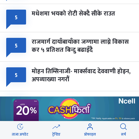
मधेशमा भयको रोटी सेक्दै सीके राउत
५
राजमार्ग दायाँबायाँका जग्गामा लाग्ने विकास
५
कर ५ प्रतिशत बिन्दु बढाइँदै
मोहन तिम्सिनाजी- मार्क्सवाद देववाणी होइन,
५
अपव्याख्या नगरौं
महानगरका १८७ सहकारीले फिर्ता दिन
५
सकेनन् सवा ८ अर्ब
ब्लु बस सेवाबाट लैंगिक असमानतालाई
४
ताजा अपडेट
ट्रेन्डिङ
प्रोफाइल
सर्च
प्रोत्साहन नगर्ने नीति लिएका हौं : मन्त्री बादी