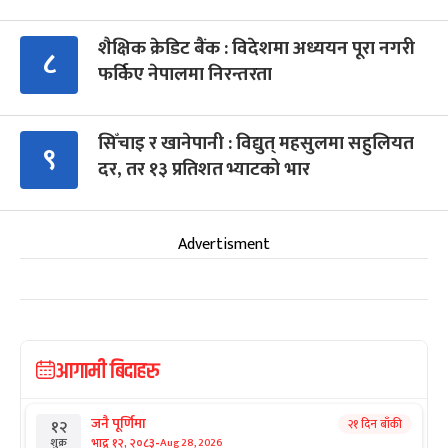
शैक्षिक क्रेडिट बैंक : विदेशमा अध्ययन पूरा नगरी
८
फर्किए नेपालमा निरन्तरता
सिँचाइ र खानेपानी : विद्युत् महसुलमा सहुलियत
९
दर, तर १३ प्रतिशत भ्याटको भार
Advertisment
आगामी बिदाहरु
जनै पूर्णिमा
२१ दिन बाँकी
१२
-
भाद्र १२, २०८३
Aug 28, 2026
शुक्र