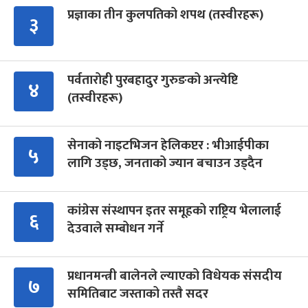
प्रज्ञाका तीन कुलपतिको शपथ (तस्वीरहरू)
३
पर्वतारोही पुरबहादुर गुरुङको अन्त्येष्टि
४
(तस्वीरहरू)
सेनाको नाइटभिजन हेलिकप्टर : भीआईपीका
५
लागि उड्छ, जनताको ज्यान बचाउन उड्दैन
कांग्रेस संस्थापन इतर समूहको राष्ट्रिय भेलालाई
६
देउवाले सम्बोधन गर्ने
प्रधानमन्त्री बालेनले ल्याएको विधेयक संसदीय
७
समितिबाट जस्ताको तस्तै सदर