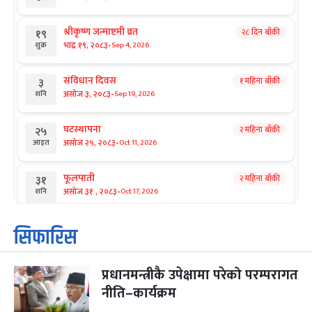
श्रीकृष्ण जन्माष्टमी व्रत
२८ दिन बाँकी
१९
-
भाद्र १९, २०८३
Sep 4, 2026
शुक्र
संविधान दिवस
१ महिना बाँकी
३
-
असोज ३, २०८३
Sep 19, 2026
शनि
घटस्थापना
२ महिना बाँकी
२५
-
असोज २५, २०८३
Oct 11, 2026
आइत
फूलपाती
२ महिना बाँकी
३१
-
असोज ३१ , २०८३
Oct 17, 2026
शनि
कार्तिक सङ्क्रान्ति
२ महिना बाँकी
१
सिफारिस
-
कार्तिक १, २०८३
Oct 18, 2026
आइत
प्रधानमन्त्रीकै उपेक्षामा परेको परम्परागत
महानवमी
२ महिना बाँकी
३
-
नीति–कार्यक्रम
कार्तिक ३, २०८३
Oct 20, 2026
मंगल