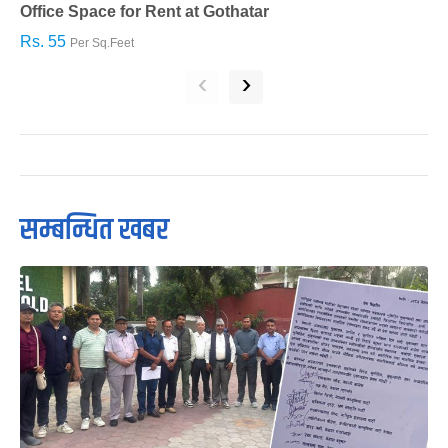
Office Space for Rent at Gothatar
H
Rs. 55
R
Per Sq.Feet
‹
›
सम्बन्धित खबर