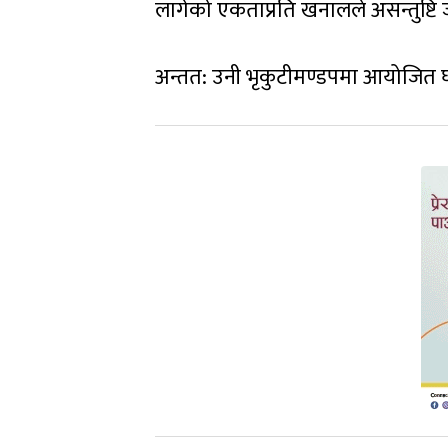
लागेको एकताप्रति खनालले असन्तुष्टि
अन्तत: उनी भृकुटीमण्डपमा आयोजित 