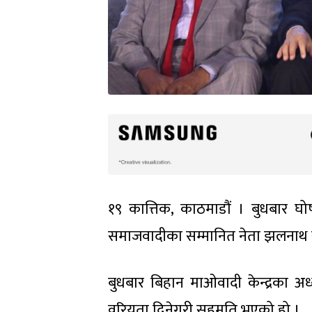
१९ कात्तिक, काठमाडौं । बुधबार घो
समाजवादीका सम्मानित नेता झलनाथ ख
बुधबार बिहान माओवादी केन्द्रका अध
वरियता दिनेगरी सहमति भएको हो ।