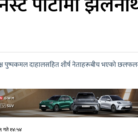
निस्ट पार्टीमा झलन
्यक्ष पुष्पकमल दाहालसहित शीर्ष नेताहरूबीच भएको छलफ
९ गते १४:५४