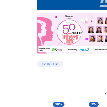
झलनाथ खनाल
य
38%
2%