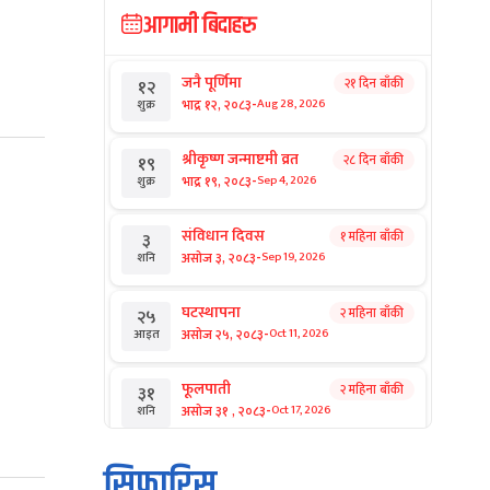
आगामी बिदाहरु
जनै पूर्णिमा
२१ दिन बाँकी
१२
-
भाद्र १२, २०८३
Aug 28, 2026
शुक्र
श्रीकृष्ण जन्माष्टमी व्रत
२८ दिन बाँकी
१९
-
भाद्र १९, २०८३
Sep 4, 2026
शुक्र
संविधान दिवस
१ महिना बाँकी
३
-
असोज ३, २०८३
Sep 19, 2026
शनि
घटस्थापना
२ महिना बाँकी
२५
-
असोज २५, २०८३
Oct 11, 2026
आइत
फूलपाती
२ महिना बाँकी
३१
-
असोज ३१ , २०८३
Oct 17, 2026
शनि
कार्तिक सङ्क्रान्ति
२ महिना बाँकी
१
सिफारिस
-
कार्तिक १, २०८३
Oct 18, 2026
आइत