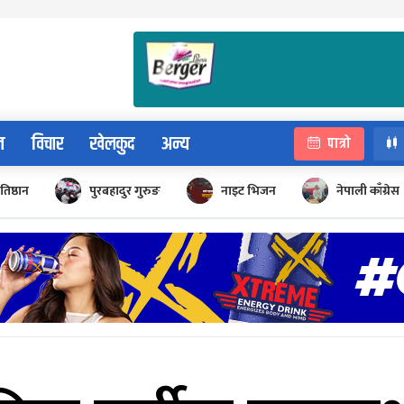
न
विचार
खेलकुद
अन्य
पात्रो
रतिष्ठान
पुरबहादुर गुरुङ
नाइट भिजन
नेपाली काँग्रेस