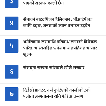
३
पाएको सरकार एक्लो छैन
सेनाको नाइटभिजन हेलिकप्टर : भीआईपीका
४
लागि उड्छ, जनताको ज्यान बचाउन उड्दैन
अमेरिकामा रूसमाथि प्रतिबन्ध लगाउने विधेयक
५
पारित, भारतसहित ५ देशमा शतप्रतिशत भन्सार
शुल्क
संसद्‍मा रास्वपा सांसदले खोजे सरकार
६
दिउँसो डाक्टर, नर्स कुटिएको कालीकोटको
७
पलाँता अस्पतालमा राति फेरि आक्रमण