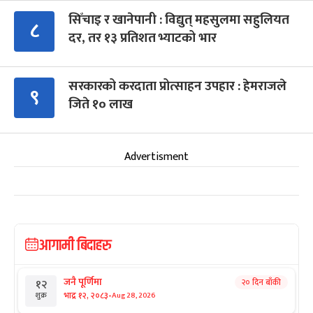
सिँचाइ र खानेपानी : विद्युत् महसुलमा सहुलियत
८
दर, तर १३ प्रतिशत भ्याटको भार
सरकारको करदाता प्रोत्साहन उपहार : हेमराजले
९
जिते १० लाख
Advertisment
आगामी बिदाहरु
जनै पूर्णिमा
२० दिन बाँकी
१२
-
भाद्र १२, २०८३
Aug 28, 2026
शुक्र