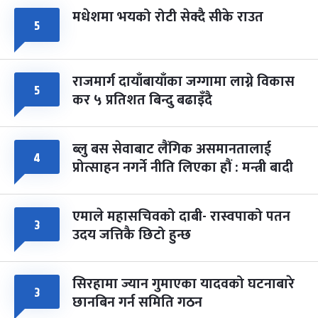
मधेशमा भयको रोटी सेक्दै सीके राउत
५
राजमार्ग दायाँबायाँका जग्गामा लाग्ने विकास
५
कर ५ प्रतिशत बिन्दु बढाइँदै
ब्लु बस सेवाबाट लैंगिक असमानतालाई
४
प्रोत्साहन नगर्ने नीति लिएका हौं : मन्त्री बादी
एमाले महासचिवको दाबी- रास्वपाको पतन
३
उदय जत्तिकै छिटो हुन्छ
सिरहामा ज्यान गुमाएका यादवको घटनाबारे
३
छानबिन गर्न समिति गठन