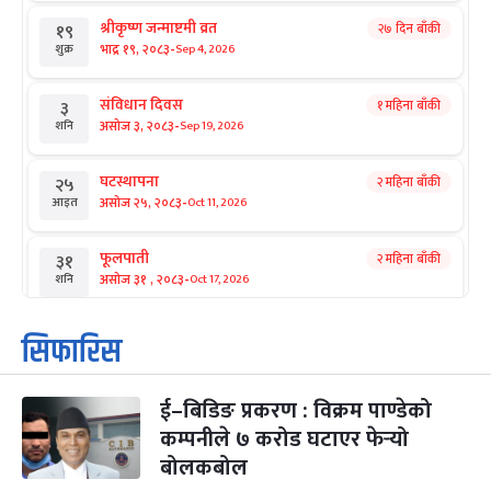
श्रीकृष्ण जन्माष्टमी व्रत
२७ दिन बाँकी
१९
-
भाद्र १९, २०८३
Sep 4, 2026
शुक्र
संविधान दिवस
१ महिना बाँकी
३
-
असोज ३, २०८३
Sep 19, 2026
शनि
घटस्थापना
२ महिना बाँकी
२५
-
असोज २५, २०८३
Oct 11, 2026
आइत
फूलपाती
२ महिना बाँकी
३१
-
असोज ३१ , २०८३
Oct 17, 2026
शनि
कार्तिक सङ्क्रान्ति
२ महिना बाँकी
१
सिफारिस
-
कार्तिक १, २०८३
Oct 18, 2026
आइत
ई–बिडिङ प्रकरण : विक्रम पाण्डेको
महानवमी
२ महिना बाँकी
३
-
कम्पनीले ७ करोड घटाएर फेर्‍यो
कार्तिक ३, २०८३
Oct 20, 2026
मंगल
बोलकबोल
विजयादशमी
२ महिना बाँकी