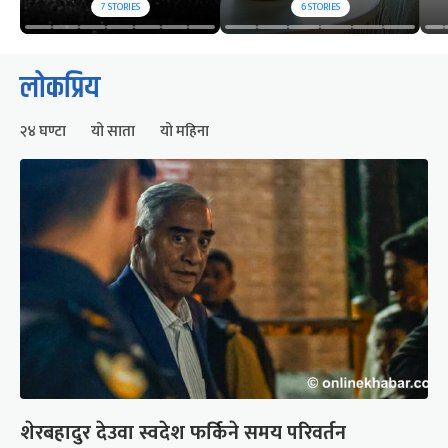
7
STORIES
6
STORIES
लोकप्रिय
२४ घण्टा
यो साता
यो महिना
शेरबहादुर देउवा स्वदेश फर्किने समय परिवर्तन