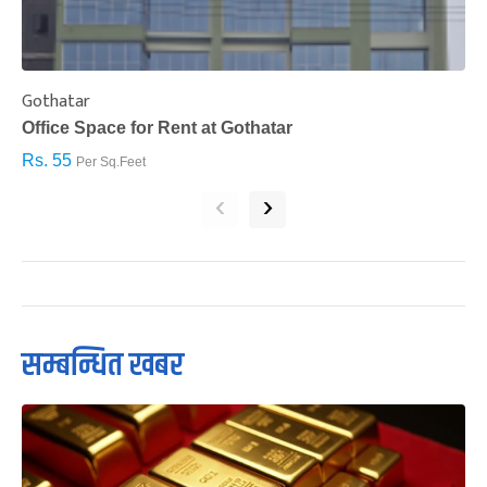
Gothatar
S
Office Space for Rent at Gothatar
H
Rs. 55
R
Per Sq.Feet
‹
›
सम्बन्धित खबर