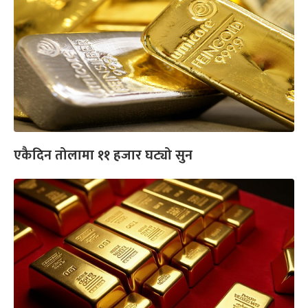
एकैदिन तोलामा ११ हजार घट्यो सुन