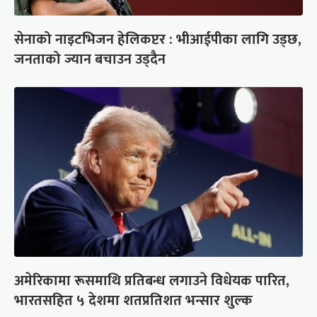
सेनाको नाइटभिजन हेलिकप्टर : भीआईपीका लागि उड्छ,
जनताको ज्यान बचाउन उड्दैन
अमेरिकामा रूसमाथि प्रतिबन्ध लगाउने विधेयक पारित,
भारतसहित ५ देशमा शतप्रतिशत भन्सार शुल्क