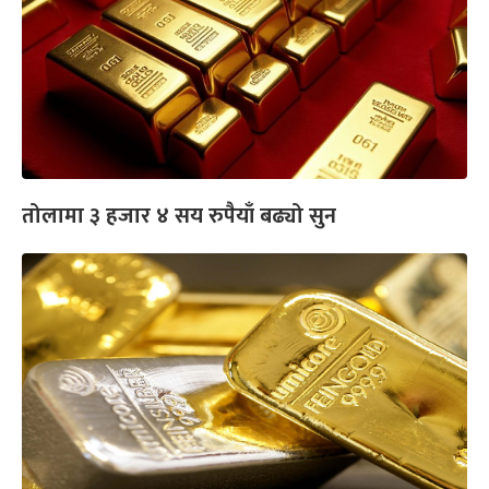
तोलामा ३ हजार ४ सय रुपैयाँ बढ्यो सुन