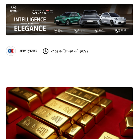
अनलाइनखबर
२०८२ कात्तिक २० गते १०:४९