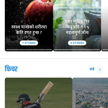
एयर प्युरिफायर
स्वस्थ मान्छेको शरीरमा
किन्नुअघि गर्ने ५
कति रगत हुन्छ ?
महत्त्वपूर्ण जाँच
7
STORIES
6
STORIES
फिचर
सबै