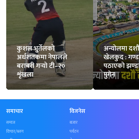
कुशल भुर्तेलको
अन्योलमा दशौँ र
अर्धशतकमा नेपालले
खेलकुद : गण्
बराबरी गर्‍यो टी–२०
पठाएको झण्डा
शृंखला
पुगेन
समाचार
विजनेस
समाज
बजार
विचार/ब्लग
पर्यटन