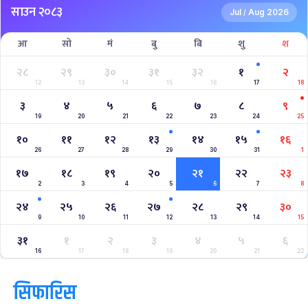
साउन २०८३
Jul
Aug 2026
/
आ
सो
मं
बु
बि
शु
श
२८
२९
३०
३१
३२
१
२
12
13
14
15
16
17
18
३
४
५
६
७
८
९
19
20
21
22
23
24
25
१०
११
१२
१३
१४
१५
१६
26
27
28
29
30
31
1
१७
१८
१९
२०
२१
२२
२३
2
3
4
5
6
7
8
२४
२५
२६
२७
२८
२९
३०
9
10
11
12
13
14
15
३१
१
२
३
४
५
६
16
17
18
19
20
21
22
सिफारिस