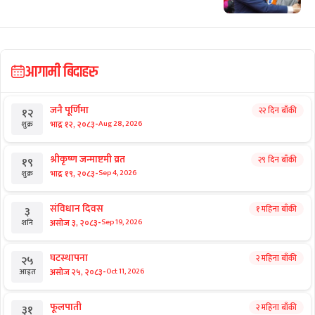
आगामी बिदाहरु
जनै पूर्णिमा
२२ दिन बाँकी
१२
-
भाद्र १२, २०८३
Aug 28, 2026
शुक्र
श्रीकृष्ण जन्माष्टमी व्रत
२९ दिन बाँकी
१९
-
भाद्र १९, २०८३
Sep 4, 2026
शुक्र
संविधान दिवस
१ महिना बाँकी
३
-
असोज ३, २०८३
Sep 19, 2026
शनि
घटस्थापना
२ महिना बाँकी
२५
-
असोज २५, २०८३
Oct 11, 2026
आइत
फूलपाती
२ महिना बाँकी
३१