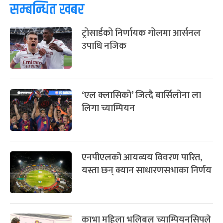
सम्बन्धित खबर
फागुपूर्णिमा
७ महिना बाँकी
८
ट्रोसार्डको निर्णायक गोलमा आर्सनल
-
चैत्र ८, २०८३
Mar 22, 2027
सोम
उपाधि नजिक
‘एल क्लासिको’ जित्दै बार्सिलोना ला
लिगा च्याम्पियन
एनपीएलको आयव्यय विवरण पारित,
यस्ता छन् क्यान साधारणसभाका निर्णय
काभा महिला भलिबल च्याम्पियनसिपले