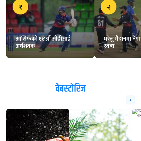
१
२
आसिफको १४औं ओडीआई
घरेलु मैदानमा नेप
अर्धशतक
स्तब्ध
वेबस्टोरिज