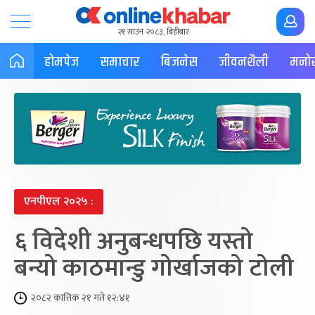
२१ साउन २०८३, बिहीबार
होमपेज
समाचार
बिजनेस
जीवनशैली
मनोर
एनपीएल २०२५ :
६ विदेशी अनुबन्धपछि यस्तो
बन्यो काठमान्डु गोर्खाजको टोली
२०८२ कात्तिक २१ गते १२:४१