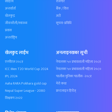
साहित्य
रोजगार
अन्तर्वार्ता
बैँक / वित्त
खेलकुद़़
अटो
जीवनशैली/स्वास्थ्य
सूचना-प्रविधि
प्रवास
अन्तर्राष्ट्रिय
खेलकुद लाईभ
अनलाइनखबर सूची
एनपीएल २०८१
नेपालका ५० प्रभावशाली महिला २०८१
ICC Men T20 World Cup 2024
नेपालका ५० प्रभावशाली महिला २०८०
IPL 2024
चालीस मुनिका चालीस- २०८१
Aaha RARA Pokhara gold cup
मेरो कथा
Nepal Super League - 2080
फ्रन्टलाइन हिरोज्
विश्वकप २०२२