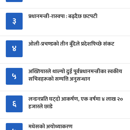
प्रधानमन्त्री-रास्वपा : बढ्दैछ छटपटी
३
ओली-प्रचण्डको तीन बुँदेले प्रदेशपिच्छे संकट
४
अख्तियारले थाल्यो दुई पूर्वप्रधानमन्त्रीका स्वकीय
५
सचिवहरूको सम्पत्ति अनुसन्धान
लन्डनप्रति घट्दो आकर्षण, एक वर्षमा ४ लाख २०
६
हजारले छाडे
मधेसको अयोध्याकरण