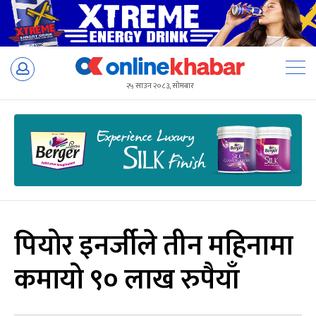
Skip
to
२५ साउन २०८३, सोमबार
content
पियोर इनर्जीले तीन महिनामा
कमायो ९० लाख रुपैयाँ