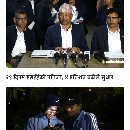
२९ दिनमै एसईईको नतिजा, ४ प्रतिशत बढीले सुधार