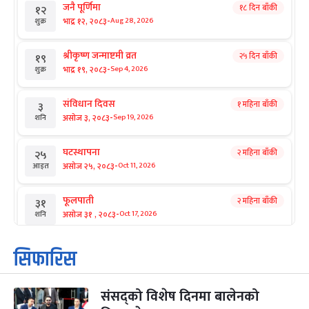
जनै पूर्णिमा
१८ दिन बाँकी
१२
-
भाद्र १२, २०८३
Aug 28, 2026
शुक्र
श्रीकृष्ण जन्माष्टमी व्रत
२५ दिन बाँकी
१९
-
भाद्र १९, २०८३
Sep 4, 2026
शुक्र
संविधान दिवस
१ महिना बाँकी
३
-
असोज ३, २०८३
Sep 19, 2026
शनि
घटस्थापना
२ महिना बाँकी
२५
-
असोज २५, २०८३
Oct 11, 2026
आइत
फूलपाती
२ महिना बाँकी
३१
-
असोज ३१ , २०८३
Oct 17, 2026
शनि
कार्तिक सङ्क्रान्ति
२ महिना बाँकी
१
सिफारिस
-
कार्तिक १, २०८३
Oct 18, 2026
आइत
संसद्को विशेष दिनमा बालेनको
महानवमी
२ महिना बाँकी
३