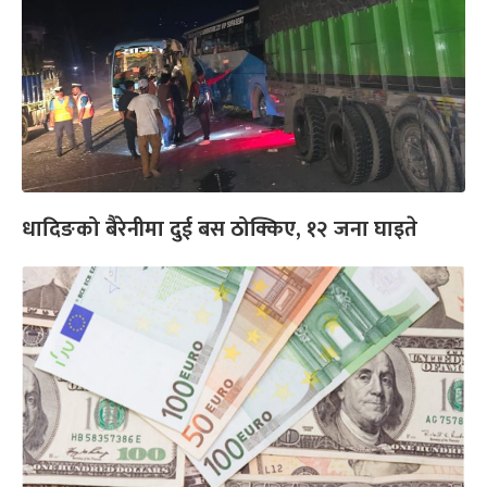
धादिङको बैरेनीमा दुई बस ठोक्किए, १२ जना घाइते