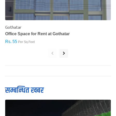
Gothatar
S
Office Space for Rent at Gothatar
H
Rs. 55
R
Per Sq.Feet
‹
›
सम्बन्धित खबर