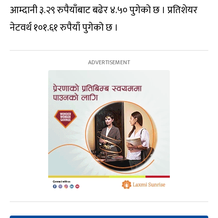
आम्दानी ३.२९ रुपैयाँबाट बढेर ४.५० पुगेको छ । प्रतिशेयर
नेटवर्थ १०१.६१ रुपैयाँ पुगेको छ ।