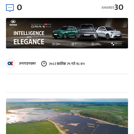
0
30
SHARES
अनलाइनखबर
२०८२ कात्तिक २५ गते १८:४०