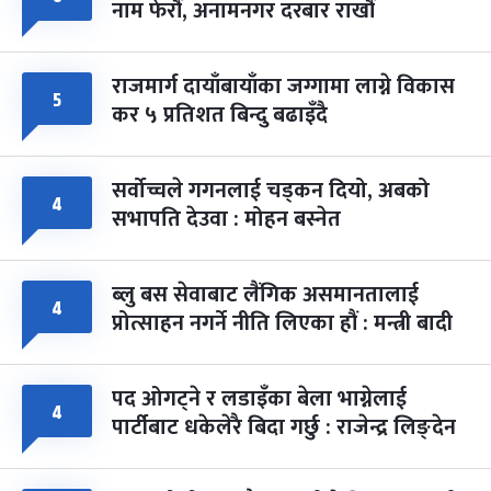
नाम फेरौं, अनामनगर दरबार राखौं
राजमार्ग दायाँबायाँका जग्गामा लाग्ने विकास
५
कर ५ प्रतिशत बिन्दु बढाइँदै
सर्वोच्चले गगनलाई चड्कन दियो, अबको
४
सभापति देउवा : मोहन बस्नेत
ब्लु बस सेवाबाट लैंगिक असमानतालाई
४
प्रोत्साहन नगर्ने नीति लिएका हौं : मन्त्री बादी
पद ओगट्ने र लडाइँका बेला भाग्नेलाई
४
पार्टीबाट धकेलेरै बिदा गर्छु : राजेन्द्र लिङ्देन