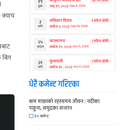
श्रीकृष्ण जन्माष्टमी व्रत
२७ दिन बाँकी
१९
ा
-
भाद्र १९, २०८३
Sep 4, 2026
शुक्र
१ क्याच
संविधान दिवस
१ महिना बाँकी
३
-
असोज ३, २०८३
Sep 19, 2026
शनि
घटस्थापना
२ महिना बाँकी
२५
्सबाट
-
असोज २५, २०८३
Oct 11, 2026
आइत
क बिग
फूलपाती
२ महिना बाँकी
३१
-
असोज ३१ , २०८३
Oct 17, 2026
शनि
धेरै कमेन्ट गरिएका
कार्तिक सङ्क्रान्ति
२ महिना बाँकी
१
-
कार्तिक १, २०८३
Oct 18, 2026
आइत
बाम माछाको रहस्यमय जीवन : नदीका
महानवमी
२ महिना बाँकी
३
पाहुना, समुद्रका सन्तान
-
कार्तिक ३, २०८३
Oct 20, 2026
मंगल
१०
कमेन्ट
विजयादशमी
२ महिना बाँकी
४
-
कार्तिक ४, २०८३
Oct 21, 2026
बुध