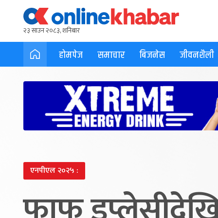
२३ साउन २०८३, शनिबार
होमपेज
समाचार
बिजनेस
जीवनशैली
एनपीएल २०२५ :
फाफ डुप्लेसीदेख