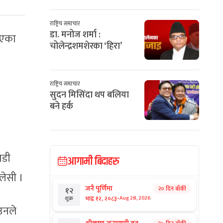
राष्ट्रिय समाचार
डा. मनोज शर्मा :
भएका
चोलेन्द्रशमशेरका ‘हिरा’
राष्ट्रिय समाचार
सुदन मिसिंदा थप बलिया
बने हर्क
ाडी
आगामी बिदाहरु
लेसी ।
जनै पूर्णिमा
२० दिन बाँकी
१२
-
भाद्र १२, २०८३
Aug 28, 2026
शुक्र
 उनले