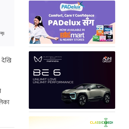
न्।
 देखि
े
लिका