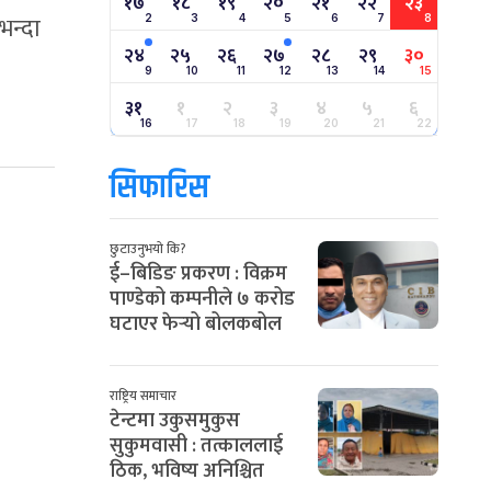
१७
१८
१९
२०
२१
२२
२३
भन्दा
2
3
4
5
6
7
8
२४
२५
२६
२७
२८
२९
३०
9
10
11
12
13
14
15
३१
१
२
३
४
५
६
16
17
18
19
20
21
22
सिफारिस
छुटाउनुभयो कि?
ई–बिडिङ प्रकरण : विक्रम
पाण्डेको कम्पनीले ७ करोड
घटाएर फेर्‍यो बोलकबोल
राष्ट्रिय समाचार
टेन्टमा उकुसमुकुस
सुकुमवासी : तत्काललाई
ठिक, भविष्य अनिश्चित