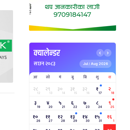
क्यालेन्डर
साउन २०८३
Jul
Aug 2026
/
आ
सो
मं
बु
बि
शु
श
२८
२९
३०
३१
३२
१
२
12
13
14
15
16
17
18
३
४
५
६
७
८
९
19
20
21
22
23
24
25
१०
११
१२
१३
१४
१५
१६
26
27
28
29
30
31
1