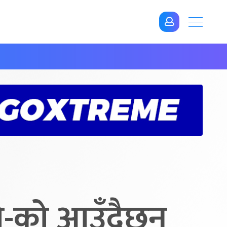
ो-को आउँदैछन्