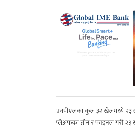
एनपीएलका कुल ३२ खेलमध्ये २३ 
प्लेअफका तीन र फाइनल गरी २३ 