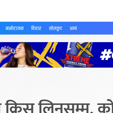
मनोरञ्जन
विचार
खेलकुद
अन्य
ि क्रिस लिनसम्म, क