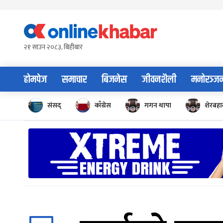
Skip
to
content
२१ साउन २०८३, बिहीबार
होमपेज
समाचार
बिजनेस
जीवनशैली
मनोरञ्ज
संसद्
काँग्रेस
गगन थापा
शेरबहाद