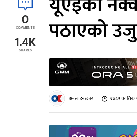
यूएईको नक्क
0
पठाएको उजुर
COMMENTS
1.4K
SHARES
अनलाइनखबर
२०८२ कात्तिक 