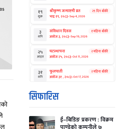
श्रीकृष्ण जन्माष्टमी व्रत
२९ दिन बाँकी
१९
-
भाद्र १९, २०८३
Sep 4, 2026
शुक्र
संविधान दिवस
१ महिना बाँकी
३
-
असोज ३, २०८३
Sep 19, 2026
शनि
घटस्थापना
२ महिना बाँकी
२५
-
असोज २५, २०८३
Oct 11, 2026
आइत
फूलपाती
२ महिना बाँकी
३१
-
असोज ३१ , २०८३
Oct 17, 2026
शनि
कार्तिक सङ्क्रान्ति
२ महिना बाँकी
१
सिफारिस
-
कार्तिक १, २०८३
Oct 18, 2026
आइत
राको
महानवमी
२ महिना बाँकी
३
ले
-
कार्तिक ३, २०८३
Oct 20, 2026
मंगल
ई–बिडिङ प्रकरण : विक्रम
ाल
पाण्डेको कम्पनीले ७