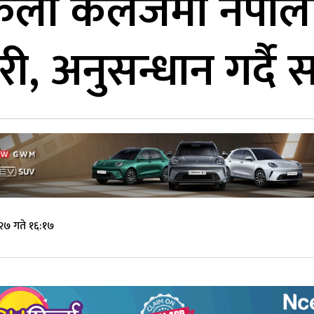
ली कलेजमा नेपाली वि
ी, अनुसन्धान गर्दै
२७ गते १६:१७