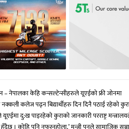
धान – नेपालका केहि कन्सल्टेन्सीहरुले यूएईको फ्री जोनमा
्न नक्कली कलेज पढ्न बिद्यार्थीहरु दिन दिनै पठाई रहेको कु
े यूएईमा दु:ख पाइरहेको कुराको जानकारी परराष्ट्र मन्त्रालय
दैछ । कोहि पनि नफस्नुहोला,’ मन्त्री पुनले सामाजिक सञ्ज