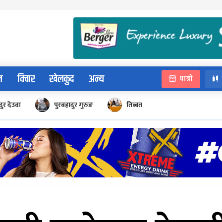
न
विचार
खेलकुद
अन्य
पात्रो
ुर देउवा
पुरबहादुर गुरुङ
तिब्बत