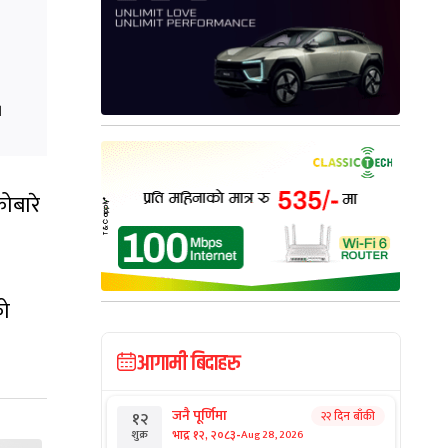
।
ोबारे
को
आगामी बिदाहरु
जनै पूर्णिमा
२२ दिन बाँकी
१२
-
भाद्र १२, २०८३
Aug 28, 2026
शुक्र