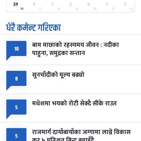
ग्याल्पो ल्होसार
७ महिना बाँकी
२५
३१
१
२
३
४
५
६
-
फाल्गुन २५, २०८३
Mar 9, 2027
मंगल
16
17
18
19
20
21
22
धेरै कमेन्ट गरिएका
पूर्णिमा व्रत
७ महिना बाँकी
७
-
चैत्र ७, २०८३
Mar 21, 2027
आइत
बाम माछाको रहस्यमय जीवन : नदीका
फागुपूर्णिमा
७ महिना बाँकी
८
१०
पाहुना, समुद्रका सन्तान
-
चैत्र ८, २०८३
Mar 22, 2027
सोम
सुनचाँदीको मूल्य बढ्यो
८
मधेशमा भयको रोटी सेक्दै सीके राउत
५
राजमार्ग दायाँबायाँका जग्गामा लाग्ने विकास
५
कर ५ प्रतिशत बिन्दु बढाइँदै