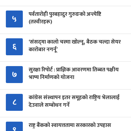
पर्वतारोही पुरबहादुर गुरुङको अन्त्येष्टि
५
(तस्वीरहरू)
‘संसद्‍मा कालो चस्मा खोल्नू, बैठक चल्दा सेयर
६
कारोबार नगर्नू’
सुरक्षा रिपोर्ट : प्राज्ञिक आवरणमा तिब्बत पक्षीय
७
भाष्य निर्माणको योजना
कांग्रेस संस्थापन इतर समूहको राष्ट्रिय भेलालाई
८
देउवाले सम्बोधन गर्ने
राष्ट्र बैंकको स्वायत्ततामा सरकारको उपहास
९