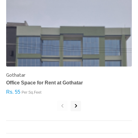
Gothatar
S
Office Space for Rent at Gothatar
H
Rs. 55
R
Per Sq.Feet
‹
›