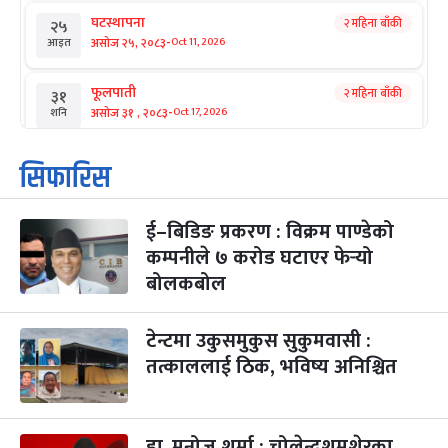
घटस्थापना
२ महिना बाँकी
२५
-
असोज २५, २०८३
Oct 11, 2026
आइत
फूलपाती
२ महिना बाँकी
३१
-
असोज ३१ , २०८३
Oct 17, 2026
शनि
कार्तिक सङ्क्रान्ति
२ महिना बाँकी
१
सिफारिस
-
कार्तिक १, २०८३
Oct 18, 2026
आइत
ई–बिडिङ प्रकरण : विक्रम पाण्डेको
महानवमी
२ महिना बाँकी
३
-
कम्पनीले ७ करोड घटाएर फेर्‍यो
कार्तिक ३, २०८३
Oct 20, 2026
मंगल
बोलकबोल
विजयादशमी
२ महिना बाँकी
४
-
कार्तिक ४, २०८३
Oct 21, 2026
बुध
टेन्टमा उकुसमुकुस सुकुमवासी :
तत्काललाई ठिक, भविष्य अनिश्चित
पापा‌ङ्कुशा एकादशी व्रत
२ महिना बाँकी
५
-
कार्तिक ५, २०८३
Oct 22, 2026
बिहि
डा. मनोज शर्मा : चोलेन्द्रशमशेरका
कुकुर तिहार
३ महिना बाँकी
२२