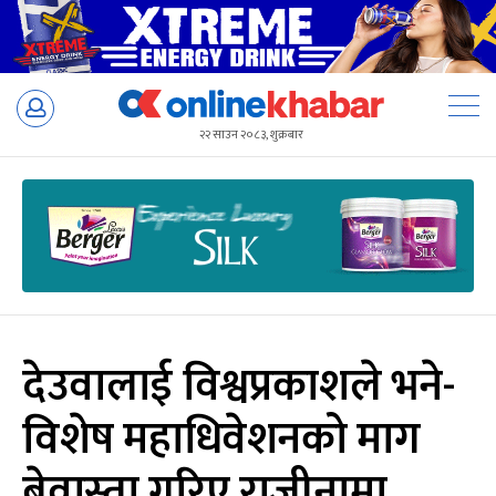
Skip
to
२२ साउन २०८३, शुक्रबार
content
देउवालाई विश्वप्रकाशले भने-
विशेष महाधिवेशनको माग
बेवास्ता गरिए राजीनामा