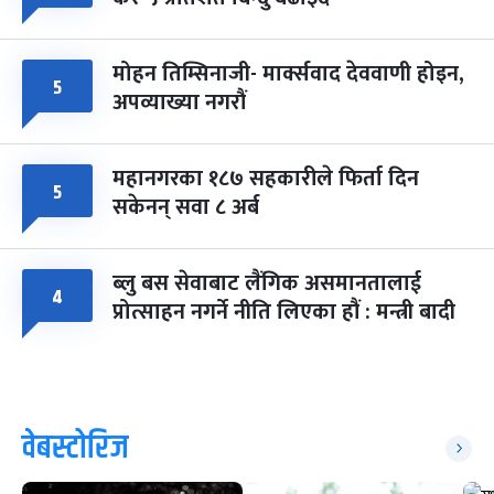
मोहन तिम्सिनाजी- मार्क्सवाद देववाणी होइन,
५
अपव्याख्या नगरौं
महानगरका १८७ सहकारीले फिर्ता दिन
५
सकेनन् सवा ८ अर्ब
ब्लु बस सेवाबाट लैंगिक असमानतालाई
४
प्रोत्साहन नगर्ने नीति लिएका हौं : मन्त्री बादी
वेबस्टोरिज