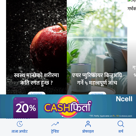
ग
स्वस्थ मान्छेको शरीरमा
एयर प्युरिफायर किन्नुअघि
भ
कति रगत हुन्छ ?
गर्ने ५ महत्त्वपूर्ण जाँच
7
STORIES
6
STORIES
लोकप्रिय
ताजा अपडेट
ट्रेन्डिङ
प्रोफाइल
सर्च
२४ घण्टा
यो साता
यो महिना