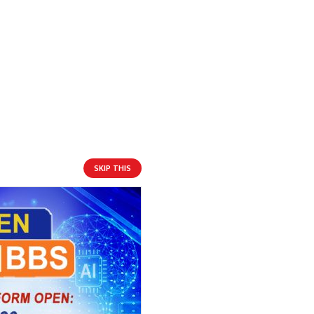
SKIP THIS
आगामी बिदाहरु
ाएका
जनै पूर्णिमा
१९ दिन बाँकी
१२
-
भाद्र १२, २०८३
Aug 28, 2026
शुक्र