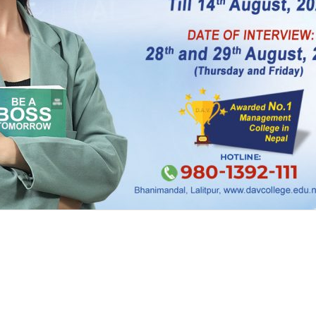
तरिक एकतालाई सुदृढ गर्न, पार्टीको सामाजिक छवीलाई सुधार
पर्दछ,’ भट्टराईले विहीबार बिहान फेसबुकमा लेखेका छन्, ‘य
अध्यक्ष कमरेडलाई निवेदन गर्दछु ।’