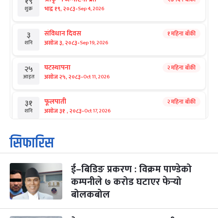
१९
-
भाद्र १९, २०८३
Sep 4, 2026
शुक्र
संविधान दिवस
१ महिना बाँकी
३
-
असोज ३, २०८३
Sep 19, 2026
शनि
घटस्थापना
२ महिना बाँकी
२५
-
असोज २५, २०८३
Oct 11, 2026
आइत
फूलपाती
२ महिना बाँकी
३१
-
असोज ३१ , २०८३
Oct 17, 2026
शनि
कार्तिक सङ्क्रान्ति
२ महिना बाँकी
१
सिफारिस
-
कार्तिक १, २०८३
Oct 18, 2026
आइत
ई–बिडिङ प्रकरण : विक्रम पाण्डेको
महानवमी
२ महिना बाँकी
३
-
कम्पनीले ७ करोड घटाएर फेर्‍यो
कार्तिक ३, २०८३
Oct 20, 2026
मंगल
बोलकबोल
विजयादशमी
२ महिना बाँकी
४
-
कार्तिक ४, २०८३
Oct 21, 2026
बुध