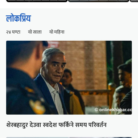
लोकप्रिय
२४ घण्टा
यो साता
यो महिना
शेरबहादुर देउवा स्वदेश फर्किने समय परिवर्तन