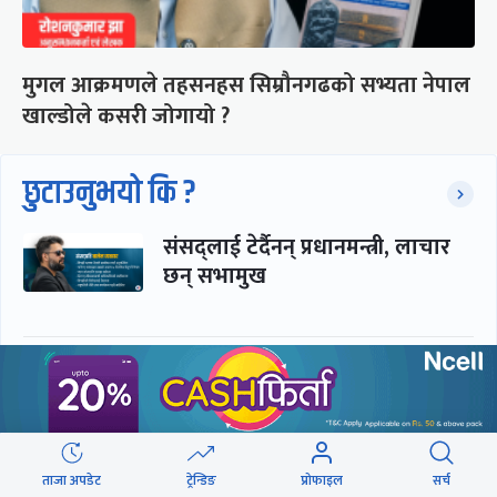
मुगल आक्रमणले तहसनहस सिम्रौनगढको सभ्यता नेपाल
खाल्डोले कसरी जोगायो ?
छुटाउनुभयो कि ?
संसद्लाई टेर्दैनन् प्रधानमन्त्री, लाचार
छन् सभामुख
‘अस्थायी प्रकृतिको अध्यादेशले ऐनको
व्यवस्था विस्थापित गर्न सक्दैन’
ताजा अपडेट
ट्रेन्डिङ
प्रोफाइल
सर्च
सरकार-प्रसाईं लुकामारी : छिनमै