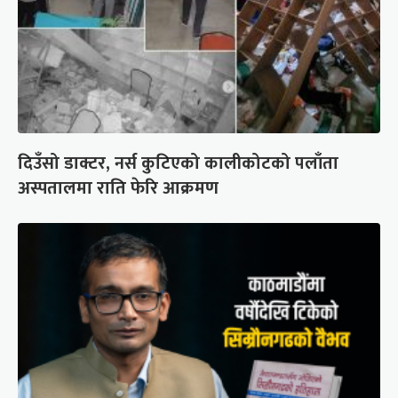
दिउँसो डाक्टर, नर्स कुटिएको कालीकोटको पलाँता
अस्पतालमा राति फेरि आक्रमण