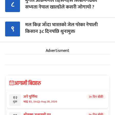
मुगल आक्रमणले तहसनहस सिम्रौनगढको
८
सभ्यता नेपाल खाल्डोले कसरी जोगायो ?
मल किन्न जाँदा भारतको जेल परेका नेपाली
९
किसान ३८ दिनपछि थुनामुक्त
Advertisment
आगामी बिदाहरु
जनै पूर्णिमा
२० दिन बाँकी
१२
-
भाद्र १२, २०८३
Aug 28, 2026
शुक्र
श्रीकृष्ण जन्माष्टमी व्रत
२७ दिन बाँकी