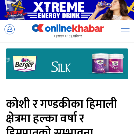
Skip
to
२३ साउन २०८३, शनिबार
content
कोशी र गण्डकीका हिमाली
क्षेत्रमा हल्का वर्षा र
हिमपातको सम्भावना