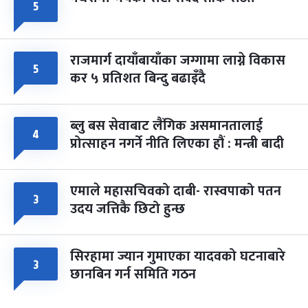
५
राजमार्ग दायाँबायाँका जग्गामा लाग्ने विकास
५
कर ५ प्रतिशत बिन्दु बढाइँदै
ब्लु बस सेवाबाट लैंगिक असमानतालाई
४
प्रोत्साहन नगर्ने नीति लिएका हौं : मन्त्री बादी
एमाले महासचिवको दाबी- रास्वपाको पतन
३
उदय जत्तिकै छिटो हुन्छ
सिरहामा ज्यान गुमाएका यादवको घटनाबारे
३
छानबिन गर्न समिति गठन