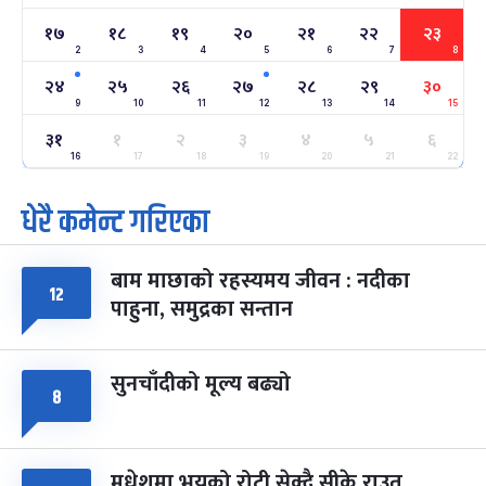
-
फाल्गुन २२, २०८३
Mar 6, 2027
शनि
१७
१८
१९
२०
२१
२२
२३
2
3
4
5
6
7
8
अन्तराष्ट्रिय नारी दिवस
७ महिना बाँकी
२४
-
फाल्गुन २४, २०८३
Mar 8, 2027
सोम
२४
२५
२६
२७
२८
२९
३०
9
10
11
12
13
14
15
ग्याल्पो ल्होसार
७ महिना बाँकी
२५
३१
१
२
३
४
५
६
-
फाल्गुन २५, २०८३
Mar 9, 2027
मंगल
16
17
18
19
20
21
22
धेरै कमेन्ट गरिएका
पूर्णिमा व्रत
७ महिना बाँकी
७
-
चैत्र ७, २०८३
Mar 21, 2027
आइत
बाम माछाको रहस्यमय जीवन : नदीका
फागुपूर्णिमा
७ महिना बाँकी
८
१२
पाहुना, समुद्रका सन्तान
-
चैत्र ८, २०८३
Mar 22, 2027
सोम
सुनचाँदीको मूल्य बढ्यो
८
मधेशमा भयको रोटी सेक्दै सीके राउत