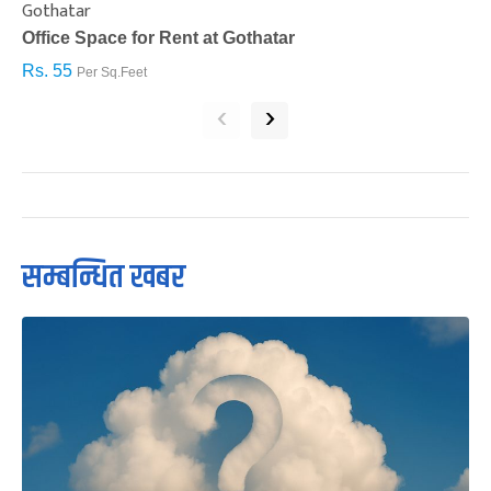
Gothatar
S
Office Space for Rent at Gothatar
H
Rs. 55
R
Per Sq.Feet
‹
›
सम्बन्धित खबर