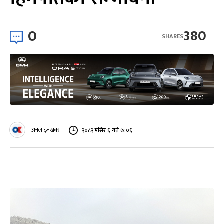
0
380
SHARES
अनलाइनखबर
२०८२ मंसिर ६ गते ७:०६