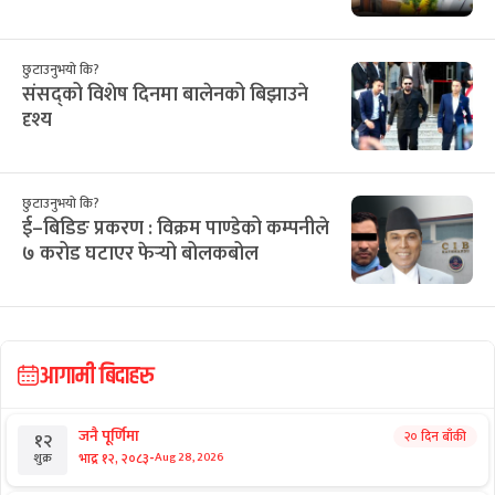
छुटाउनुभयो कि?
संसद्को विशेष दिनमा बालेनको बिझाउने
दृश्य
छुटाउनुभयो कि?
ई–बिडिङ प्रकरण : विक्रम पाण्डेको कम्पनीले
७ करोड घटाएर फेर्‍यो बोलकबोल
आगामी बिदाहरु
जनै पूर्णिमा
२० दिन बाँकी
१२
-
भाद्र १२, २०८३
Aug 28, 2026
शुक्र