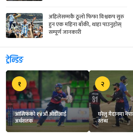
अहिलेसम्मकै ठूलो फिफा विश्वकप सुरु
हुन एक महिना बाँकी, थाहा पाउनुहोस्
सम्पूर्ण जानकारी
ट्रेन्डिङ
१
२
आसिफको १४औं ओडीआई
घरेलु मैदानमा नेप
अर्धशतक
स्तब्ध