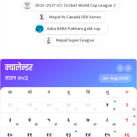
2023–2027 ICC Cricket World Cup League 2
Nepal Vs Canada ODI Series
Aaha RARA Pokhara gold cup
Nepal Super League
क्यालेन्डर
साउन २०८३
Jul
Aug 2026
/
आ
सो
मं
बु
बि
शु
श
२८
२९
३०
३१
३२
१
२
12
13
14
15
16
17
18
३
४
५
६
७
८
९
19
20
21
22
23
24
25
१०
११
१२
१३
१४
१५
१६