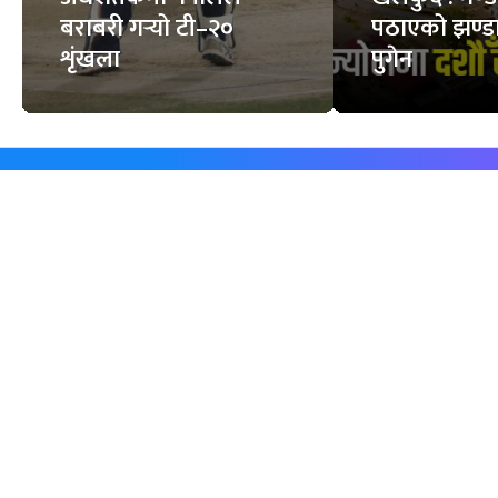
बराबरी गर्‍यो टी–२०
पठाएको झण्डा
शृंखला
पुगेन
समाचार
विजनेस
समाज
बजार
विचार/ब्लग
पर्यटन
साहित्य
रोजगार
अन्तर्वार्ता
बैँक / वित्त
खेलकुद़़
अटो
जीवनशैली/स्वास्थ्य
सूचना-प्रविधि
प्रवास
अन्तर्राष्ट्रिय