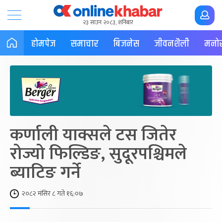
२३ साउन २०८३, शनिबार
होमपेज
समाचार
बिजनेस
जीवनशैली
मनोर
कर्णाली याक्सले टस जितेर
रोज्यो फिल्डिङ, सुदूरपश्चिमले
ब्याटिङ गर्ने
२०८२ मंसिर ८ गते १६:०७