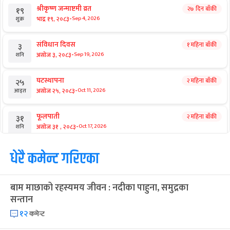
श्रीकृष्ण जन्माष्टमी व्रत
२७ दिन बाँकी
१९
-
भाद्र १९, २०८३
Sep 4, 2026
शुक्र
संविधान दिवस
१ महिना बाँकी
३
-
असोज ३, २०८३
Sep 19, 2026
शनि
घटस्थापना
२ महिना बाँकी
२५
-
असोज २५, २०८३
Oct 11, 2026
आइत
फूलपाती
२ महिना बाँकी
३१
-
असोज ३१ , २०८३
Oct 17, 2026
शनि
कार्तिक सङ्क्रान्ति
धेरै कमेन्ट गरिएका
२ महिना बाँकी
१
-
कार्तिक १, २०८३
Oct 18, 2026
आइत
बाम माछाको रहस्यमय जीवन : नदीका पाहुना, समुद्रका
महानवमी
२ महिना बाँकी
३
सन्तान
-
कार्तिक ३, २०८३
Oct 20, 2026
मंगल
१२
कमेन्ट
विजयादशमी
२ महिना बाँकी
४