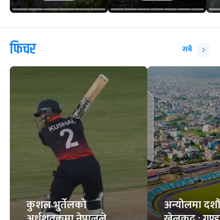
फिचर
सबै
कुशल भुर्तेलको
अन्योलमा दशौँ र
अर्धशतकमा नेपालले
खेलकुद : गण्