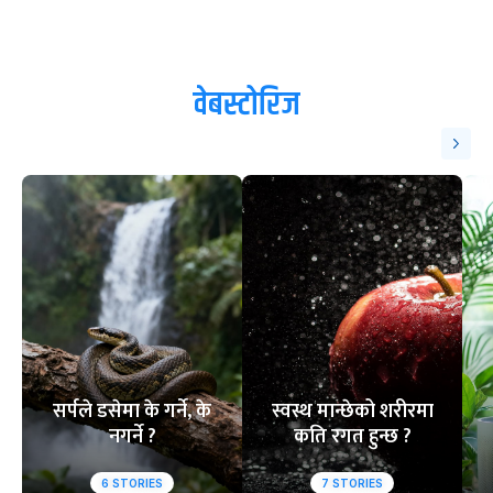
वेबस्टोरिज
सर्पले डसेमा के गर्ने, के
स्वस्थ मान्छेको शरीरमा
नगर्ने ?
कति रगत हुन्छ ?
6
STORIES
7
STORIES