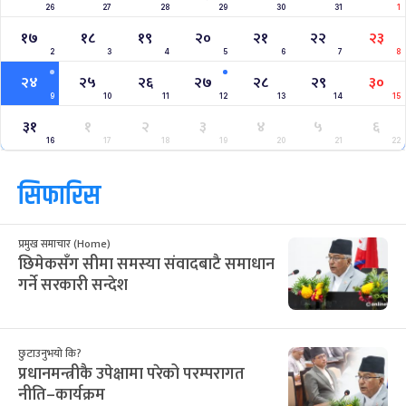
26
27
28
29
30
31
1
१७
१८
१९
२०
२१
२२
२३
2
3
4
5
6
7
8
२४
२५
२६
२७
२८
२९
३०
9
10
11
12
13
14
15
३१
१
२
३
४
५
६
16
17
18
19
20
21
22
सिफारिस
प्रमुख समाचार (Home)
छिमेकसँग सीमा समस्या संवादबाटै समाधान
गर्ने सरकारी सन्देश
छुटाउनुभयो कि?
प्रधानमन्त्रीकै उपेक्षामा परेको परम्परागत
नीति–कार्यक्रम