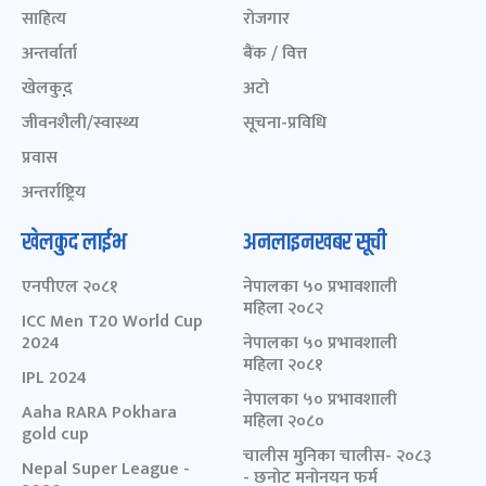
साहित्य
रोजगार
अन्तर्वार्ता
बैंक / वित्त
खेलकुद़़
अटो
जीवनशैली/स्वास्थ्य
सूचना-प्रविधि
प्रवास
अन्तर्राष्ट्रिय
खेलकुद लाईभ
अनलाइनखबर सूची
एनपीएल २०८१
नेपालका ५० प्रभावशाली
महिला २०८२
ICC Men T20 World Cup
2024
नेपालका ५० प्रभावशाली
महिला २०८१
IPL 2024
नेपालका ५० प्रभावशाली
Aaha RARA Pokhara
महिला २०८०
gold cup
चालीस मुनिका चालीस- २०८३
Nepal Super League -
- छनोट मनोनयन फर्म