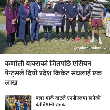
कर्णाली याक्सको जितपछि एसियन
पेन्ट्सले दियो प्रदेश क्रिकेट संघलाई एक
लाख
बलर मार्क वाटले एनपीएलमा हानेको
कीर्तिमानी शतक