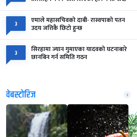
एमाले महासचिवको दाबी- रास्वपाको पतन
३
उदय जत्तिकै छिटो हुन्छ
सिरहामा ज्यान गुमाएका यादवको घटनाबारे
३
छानबिन गर्न समिति गठन
वेबस्टोरिज