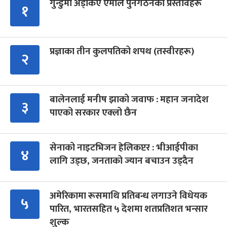
गुन्डुमा अड्किए एमाले पुनर्गठनका प्रस्तावहरू
१
प्रज्ञाका तीन कुलपतिको शपथ (तस्वीरहरू)
२
बालेनलाई मनीष झाको जवाफ : महान जनादेश
३
पाएको सरकार एक्लो छैन
सेनाको नाइटभिजन हेलिकप्टर : भीआईपीका
४
लागि उड्छ, जनताको ज्यान बचाउन उड्दैन
अमेरिकामा रूसमाथि प्रतिबन्ध लगाउने विधेयक
५
पारित, भारतसहित ५ देशमा शतप्रतिशत भन्सार
शुल्क