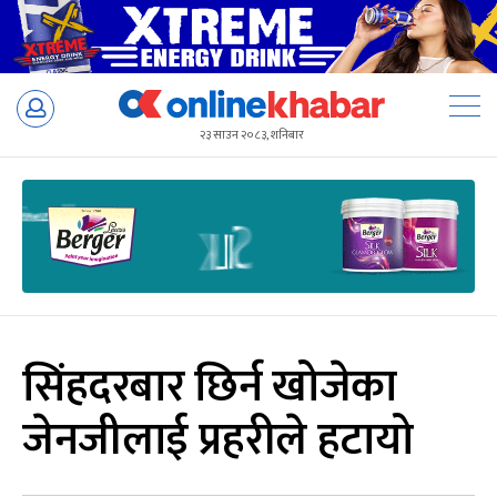
Skip
to
२३ साउन २०८३, शनिबार
content
सिंहदरबार छिर्न खोजेका
जेनजीलाई प्रहरीले हटायो