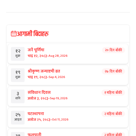
आगामी बिदाहरु
जनै पूर्णिमा
२० दिन बाँकी
१२
-
भाद्र १२, २०८३
Aug 28, 2026
शुक्र
श्रीकृष्ण जन्माष्टमी व्रत
२७ दिन बाँकी
१९
-
भाद्र १९, २०८३
Sep 4, 2026
शुक्र
संविधान दिवस
१ महिना बाँकी
३
-
असोज ३, २०८३
Sep 19, 2026
शनि
घटस्थापना
२ महिना बाँकी
२५
-
असोज २५, २०८३
Oct 11, 2026
आइत
फूलपाती
२ महिना बाँकी