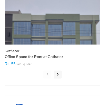
Gothatar
S
Office Space for Rent at Gothatar
H
Rs. 55
R
Per Sq.Feet
‹
›