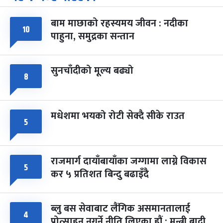
-
चैत्र ७, २०८३
Mar 21, 2027
आइत
बाम माछाको रहस्यमय जीवन : नदीका
फागुपूर्णिमा
७ महिना बाँकी
८
१०
पाहुना, समुद्रका सन्तान
-
चैत्र ८, २०८३
Mar 22, 2027
सोम
सुनचाँदीको मूल्य बढ्यो
८
मधेशमा भयको रोटी सेक्दै सीके राउत
५
राजमार्ग दायाँबायाँका जग्गामा लाग्ने विकास
५
कर ५ प्रतिशत बिन्दु बढाइँदै
ब्लु बस सेवाबाट लैंगिक असमानतालाई
४
प्रोत्साहन नगर्ने नीति लिएका हौं : मन्त्री बादी