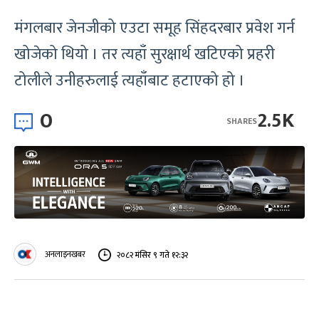
मंगलबार जेनजीको एउटा समूह सिंहदरबार प्रवेश गर्न
खोजेको थियो । तर त्यहाँ सुरक्षार्थ खटिएको प्रहरी
टोलीले उनीहरुलाई त्यहाँबाट हटाएको हो ।
0
2.5K
SHARES
अनलाइनखबर
२०८२ मंसिर ९ गते १२:३२