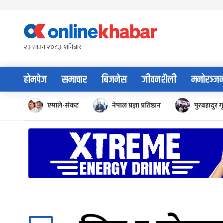
Skip
to
content
२३ साउन २०८३, शनिबार
होमपेज
समाचार
बिजनेस
जीवनशैली
मनोरञ्ज
एमाले-संकट
नेपाल प्रज्ञा प्रतिष्ठान
पुरबहादुर ग