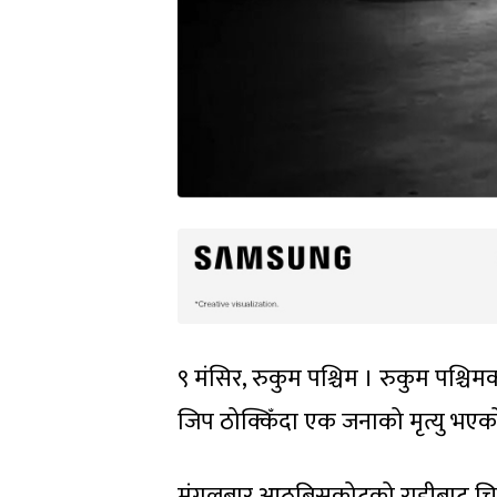
९ मंसिर, रुकुम पश्चिम । रुकुम प
जिप ठोक्किँदा एक जनाको मृत्यु भएक
मंगलबार आठबिसकोटको राडीबाट चिस