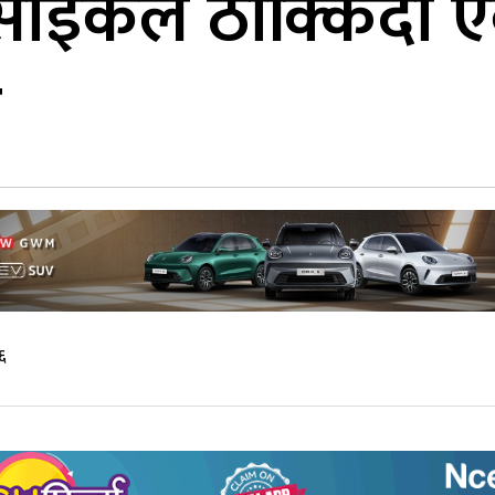
ाइकल ठोक्किँदा एक
ते
६