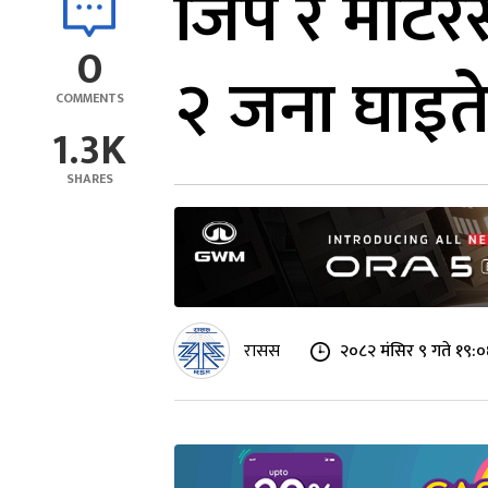
जिप र मोटरस
0
२ जना घाइ
COMMENTS
1.3K
SHARES
रासस
२०८२ मंसिर ९ गते १९:०