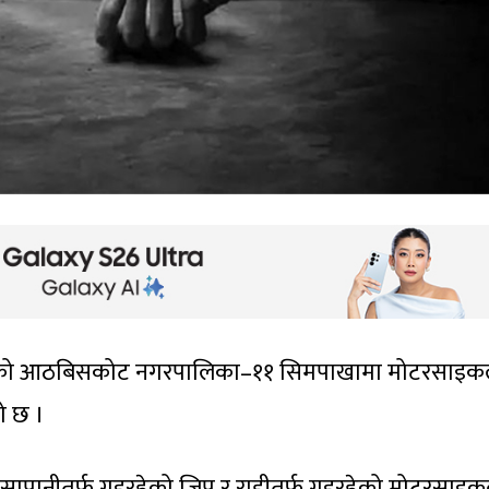
श्चिमको आठबिसकोट नगरपालिका–११ सिमपाखामा मोटरसाइक
ो छ ।
ापानीतर्फ गइरहेको जिप र राडीतर्फ गइरहेको मोटरसाइ