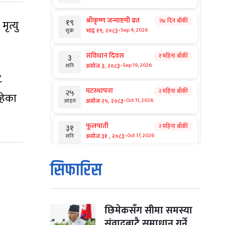
श्रीकृष्ण जन्माष्टमी व्रत
२७ दिन बाँकी
१९
ृत्यु
-
भाद्र १९, २०८३
Sep 4, 2026
शुक्र
संविधान दिवस
१ महिना बाँकी
३
-
असोज ३, २०८३
Sep 19, 2026
शनि
८
घटस्थापना
२ महिना बाँकी
२५
हेका
-
असोज २५, २०८३
Oct 11, 2026
आइत
फूलपाती
२ महिना बाँकी
३१
-
असोज ३१ , २०८३
Oct 17, 2026
शनि
कार्तिक सङ्क्रान्ति
२ महिना बाँकी
१
सिफारिस
-
कार्तिक १, २०८३
Oct 18, 2026
आइत
महानवमी
२ महिना बाँकी
३
-
कार्तिक ३, २०८३
Oct 20, 2026
मंगल
छिमेकसँग सीमा समस्या
संवादबाटै समाधान गर्ने