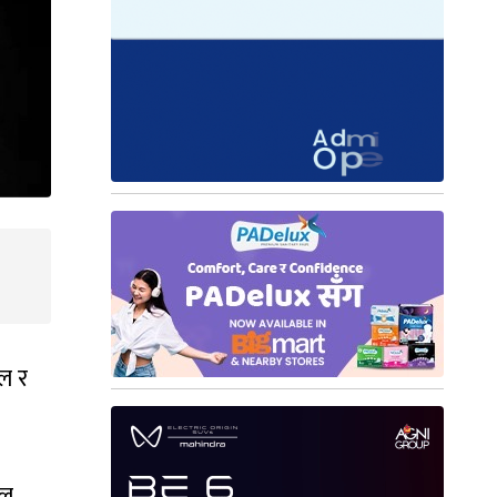
ल र
कल