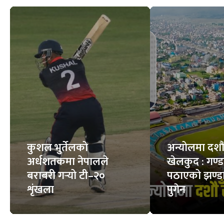
कुशल भुर्तेलको
अन्योलमा दशौँ र
अर्धशतकमा नेपालले
खेलकुद : गण्
बराबरी गर्‍यो टी–२०
पठाएको झण्डा
शृंखला
पुगेन