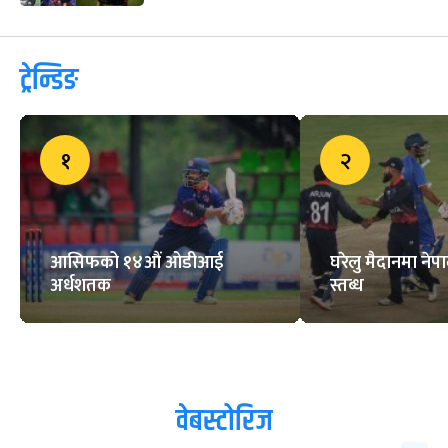
ट्रेन्डिङ
१
२
आसिफको १४औं ओडीआई
घरेलु मैदानमा नेप
अर्धशतक
स्तब्ध
वेबस्टोरिज