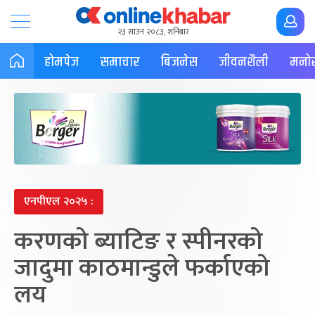
२३ साउन २०८३, शनिबार
होमपेज
समाचार
बिजनेस
जीवनशैली
मनोर
एनपीएल २०२५ :
करणको ब्याटिङ र स्पीनरको
जादुमा काठमान्डुले फर्काएको
लय