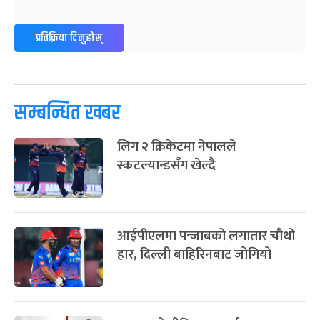
पूर्णिमा व्रत
७ महिना बाँकी
७
प्रतिक्रिया दिनुहोस्
-
चैत्र ७, २०८३
Mar 21, 2027
आइत
फागुपूर्णिमा
७ महिना बाँकी
८
-
चैत्र ८, २०८३
Mar 22, 2027
सोम
सम्बन्धित खबर
लिग २ क्रिकेटमा नेपालले
स्कटल्यान्डसँग खेल्दै
आईपीएलमा पन्जाबको लगातार चौथो
हार, दिल्ली बाहिरिनबाट जोगियो