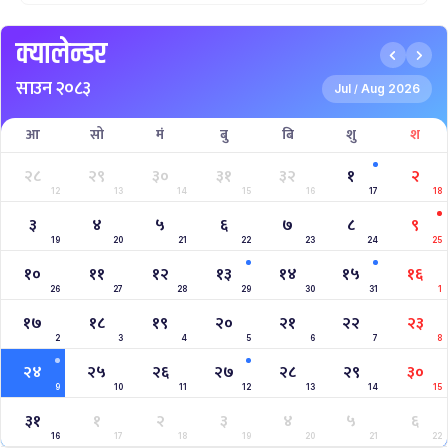
क्यालेन्डर
साउन २०८३
Jul
Aug 2026
/
आ
सो
मं
बु
बि
शु
श
२८
२९
३०
३१
३२
१
२
12
13
14
15
16
17
18
३
४
५
६
७
८
९
19
20
21
22
23
24
25
१०
११
१२
१३
१४
१५
१६
26
27
28
29
30
31
1
१७
१८
१९
२०
२१
२२
२३
2
3
4
5
6
7
8
२४
२५
२६
२७
२८
२९
३०
9
10
11
12
13
14
15
३१
१
२
३
४
५
६
16
17
18
19
20
21
22