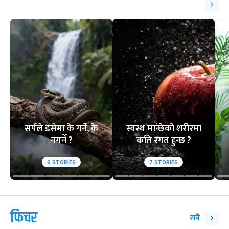
सर्पले डसेमा के गर्ने, के
स्वस्थ मान्छेको शरीरमा
नगर्ने ?
कति रगत हुन्छ ?
6
STORIES
7
STORIES
फिचर
सबै