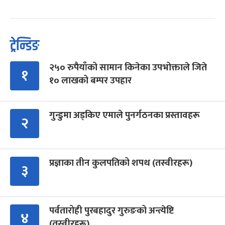
ट्रेन्डिङ
२५० रुपैयाँको सामान किनेका उपभोक्ताले जिते
१
१० लाखको बम्पर उपहार
गुन्डुमा अड्किए एमाले पुनर्गठनका प्रस्तावहरू
२
प्रज्ञाका तीन कुलपतिको शपथ (तस्वीरहरू)
३
पर्वतारोही पुरबहादुर गुरुङको अन्त्येष्टि
४
(तस्वीरहरू)