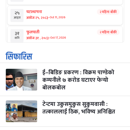
घटस्थापना
२ महिना बाँकी
२५
-
असोज २५, २०८३
Oct 11, 2026
आइत
फूलपाती
२ महिना बाँकी
३१
-
असोज ३१ , २०८३
Oct 17, 2026
शनि
कार्तिक सङ्क्रान्ति
२ महिना बाँकी
१
सिफारिस
-
कार्तिक १, २०८३
Oct 18, 2026
आइत
ई–बिडिङ प्रकरण : विक्रम पाण्डेको
महानवमी
२ महिना बाँकी
३
-
कम्पनीले ७ करोड घटाएर फेर्‍यो
कार्तिक ३, २०८३
Oct 20, 2026
मंगल
बोलकबोल
विजयादशमी
२ महिना बाँकी
४
-
कार्तिक ४, २०८३
Oct 21, 2026
बुध
टेन्टमा उकुसमुकुस सुकुमवासी :
तत्काललाई ठिक, भविष्य अनिश्चित
पापा‌ङ्कुशा एकादशी व्रत
२ महिना बाँकी
५
-
कार्तिक ५, २०८३
Oct 22, 2026
बिहि