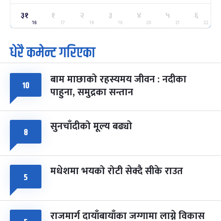
ग्याल्पो ल्होसार
७ महिना बाँकी
२५
३१
१
२
३
४
५
६
-
फाल्गुन २५, २०८३
Mar 9, 2027
मंगल
16
17
18
19
20
21
22
धेरै कमेन्ट गरिएका
पूर्णिमा व्रत
७ महिना बाँकी
७
-
चैत्र ७, २०८३
Mar 21, 2027
आइत
बाम माछाको रहस्यमय जीवन : नदीका
फागुपूर्णिमा
७ महिना बाँकी
८
१०
पाहुना, समुद्रका सन्तान
-
चैत्र ८, २०८३
Mar 22, 2027
सोम
सुनचाँदीको मूल्य बढ्यो
८
मधेशमा भयको रोटी सेक्दै सीके राउत
५
राजमार्ग दायाँबायाँका जग्गामा लाग्ने विकास