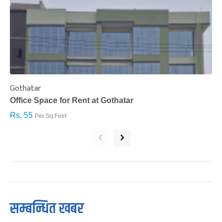
Gothatar
S
Office Space for Rent at Gothatar
H
Rs. 55
R
Per Sq.Feet
‹
›
सम्बन्धित खबर