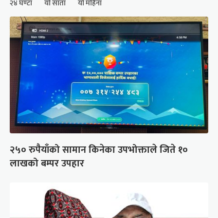
२४ घण्टा
यो साता
यो महिना
२५० रुपैयाँको सामान किनेका उपभोक्ताले जिते १०
लाखको बम्पर उपहार