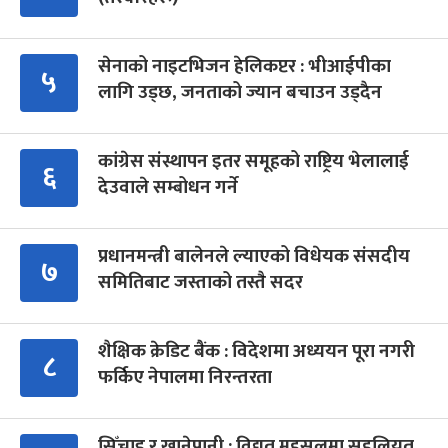
सेनाको नाइटभिजन हेलिकप्टर : भीआईपीका
५
लागि उड्छ, जनताको ज्यान बचाउन उड्दैन
कांग्रेस संस्थापन इतर समूहको राष्ट्रिय भेलालाई
६
देउवाले सम्बोधन गर्ने
प्रधानमन्त्री बालेनले ल्याएको विधेयक संसदीय
७
समितिबाट जस्ताको तस्तै सदर
शैक्षिक क्रेडिट बैंक : विदेशमा अध्ययन पूरा नगरी
८
फर्किए नेपालमा निरन्तरता
सिँचाइ र खानेपानी : विद्युत् महसुलमा सहुलियत