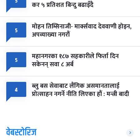
५
कर ५ प्रतिशत बिन्दु बढाइँदै
मोहन तिम्सिनाजी- मार्क्सवाद देववाणी होइन,
५
अपव्याख्या नगरौं
महानगरका १८७ सहकारीले फिर्ता दिन
५
सकेनन् सवा ८ अर्ब
ब्लु बस सेवाबाट लैंगिक असमानतालाई
४
प्रोत्साहन नगर्ने नीति लिएका हौं : मन्त्री बादी
वेबस्टोरिज