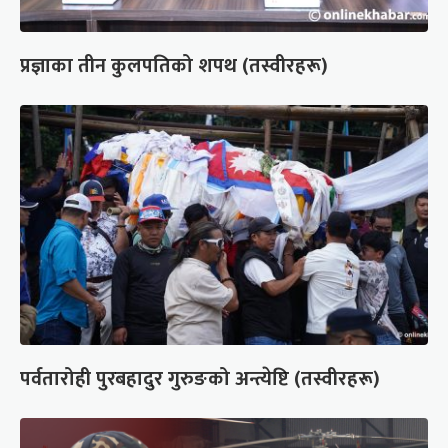
प्रज्ञाका तीन कुलपतिको शपथ (तस्वीरहरू)
पर्वतारोही पुरबहादुर गुरुङको अन्त्येष्टि (तस्वीरहरू)