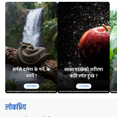
सर्पले डसेमा के गर्ने, के
स्वस्थ मान्छेको शरीरमा
ए
नगर्ने ?
कति रगत हुन्छ ?
6
STORIES
7
STORIES
लोकप्रिय