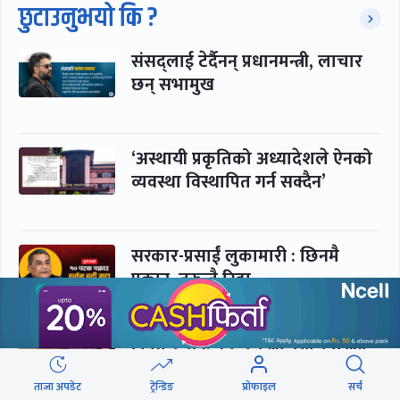
छुटाउनुभयो कि ?
संसद्लाई टेर्दैनन् प्रधानमन्त्री, लाचार
छन् सभामुख
‘अस्थायी प्रकृतिको अध्यादेशले ऐनको
व्यवस्था विस्थापित गर्न सक्दैन’
सरकार-प्रसाईं लुकामारी : छिनमै
पक्राउ, तुरुन्तै रिहा
‘कामचलाउ’ नेतृत्वले थलियो स्वास्थ्य
क्षेत्र
ताजा अपडेट
ट्रेन्डिङ
प्रोफाइल
सर्च