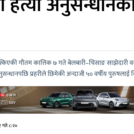
 हत्या अनुसन्धानक
किएकी गौतम कात्तिक ७ गते बेलबारी–चिसाङ साझेदारी वनभि
ुसन्धानपछि प्रहरीले छिमेकी अन्दाजी ५० वर्षीय पुरुषलाई 
 गते ८:२०