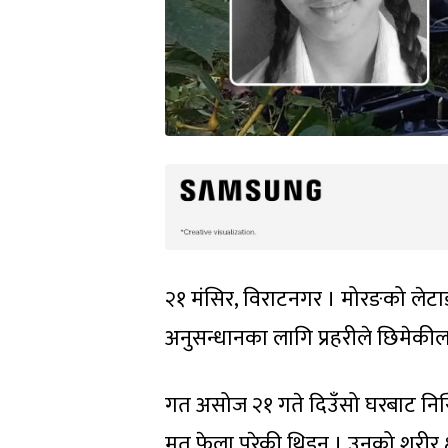
२१ मंसिर, विराटनगर । मोरङको लेटा
अनुसन्धानका लागि प्रहरीले छिमेकीला
गत असोज २१ गते दिउँसो घरबाट निस
मृत फेला परेकी थिइन् । उनको शरीर क