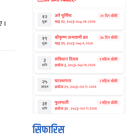
जनै पूर्णिमा
२० दिन बाँकी
१२
-
ए ।
भाद्र १२, २०८३
Aug 28, 2026
शुक्र
श्रीकृष्ण जन्माष्टमी व्रत
२७ दिन बाँकी
१९
-
भाद्र १९, २०८३
Sep 4, 2026
शुक्र
संविधान दिवस
१ महिना बाँकी
३
-
असोज ३, २०८३
Sep 19, 2026
शनि
घटस्थापना
२ महिना बाँकी
२५
-
असोज २५, २०८३
Oct 11, 2026
आइत
फूलपाती
२ महिना बाँकी
३१
-
असोज ३१ , २०८३
Oct 17, 2026
शनि
कार्तिक सङ्क्रान्ति
२ महिना बाँकी
१
सिफारिस
-
कार्तिक १, २०८३
Oct 18, 2026
आइत