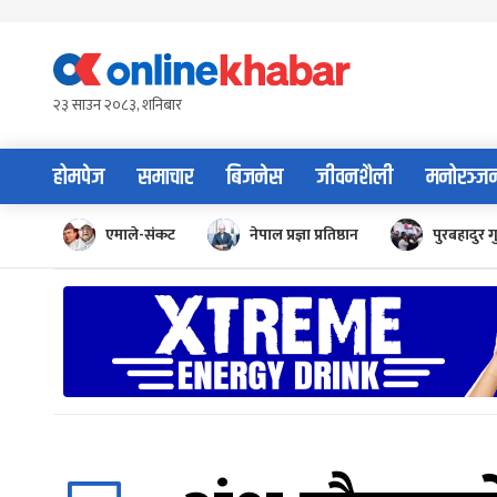
Skip
to
content
२३ साउन २०८३, शनिबार
होमपेज
समाचार
बिजनेस
जीवनशैली
मनोरञ्ज
एमाले-संकट
नेपाल प्रज्ञा प्रतिष्ठान
पुरबहादुर ग