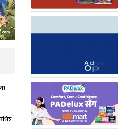
्या
भित्र