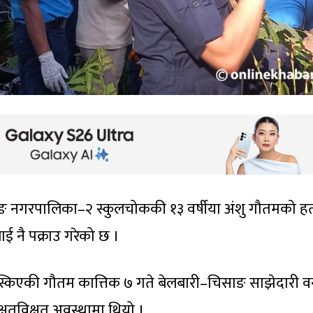
ङ नगरपालिका–२ स्कुलचोककी १३ वर्षीया अंशु गौतमको हत
ई नै पक्राउ गरेको छ ।
्किएकी गौतम कात्तिक ७ गते बेलबारी–चिसाङ साझेदारी वन
्षतविक्षत अवस्थामा थियो ।