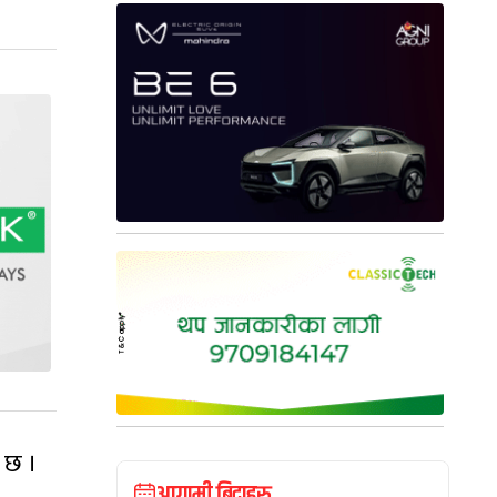
ो छ ।
आगामी बिदाहरु