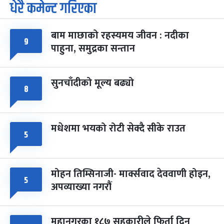
धेरै कमेन्ट गरिएका
पूर्णिमा व्रत
७ महिना बाँकी
७
-
चैत्र ७, २०८३
Mar 21, 2027
आइत
बाम माछाको रहस्यमय जीवन : नदीका
९
फागुपूर्णिमा
७ महिना बाँकी
८
पाहुना, समुद्रका सन्तान
-
चैत्र ८, २०८३
Mar 22, 2027
सोम
सुनचाँदीको मूल्य बढ्यो
८
मधेशमा भयको रोटी सेक्दै सीके राउत
५
मोहन तिम्सिनाजी- मार्क्सवाद देववाणी होइन,
५
अपव्याख्या नगरौं
महानगरका १८७ सहकारीले फिर्ता दिन