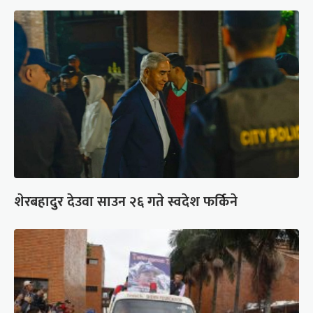
शेरबहादुर देउवा साउन २६ गते स्वदेश फर्किने