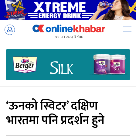
Skip
to
२१ साउन २०८३, बिहीबार
content
‘ऊनको स्विटर’ दक्षिण
भारतमा पनि प्रदर्शन हुने