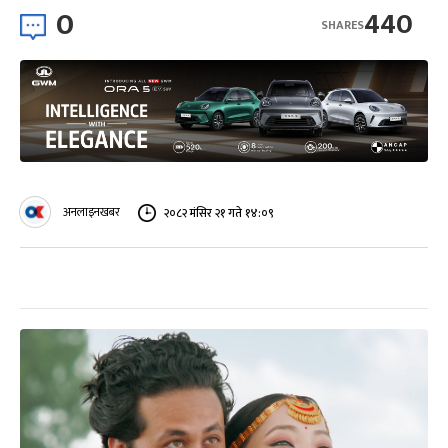
0
440
SHARES
अनलाइनखबर
२०८२ मंसिर २१ गते १४:०९