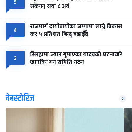
५
सकेनन् सवा ८ अर्ब
राजमार्ग दायाँबायाँका जग्गामा लाग्ने विकास
४
कर ५ प्रतिशत बिन्दु बढाइँदै
सिरहामा ज्यान गुमाएका यादवको घटनाबारे
३
छानबिन गर्न समिति गठन
वेबस्टोरिज