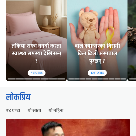
तकिया सफा नगर्दा कस्ता
बाल क्यान्सरका बिरामी
स्वास्थ्य समस्या देखिन्छन्
किन ढिलो अस्पताल
?
पुग्छन् ?
7
STORIES
10
STORIES
लोकप्रिय
२४ घण्टा
यो साता
यो महिना