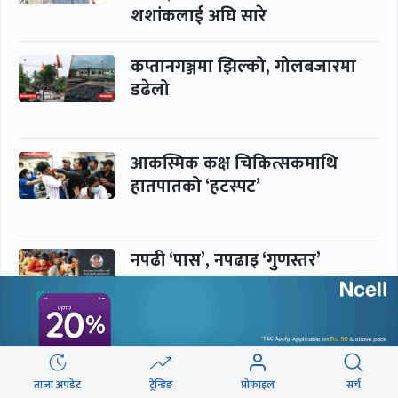
शशांकलाई अघि सारे
कप्तानगञ्जमा झिल्को, गोलबजारमा
डढेलो
आकस्मिक कक्ष चिकित्सकमाथि
हातपातको ‘हटस्पट’
नपढी ‘पास’, नपढाइ ‘गुणस्तर’
समाचार
बिजनेस
ताजा अपडेट
ट्रेन्डिङ
प्रोफाइल
सर्च