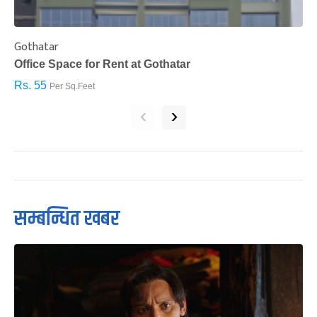
Gothatar
S
Office Space for Rent at Gothatar
H
Rs. 55
R
Per Sq.Feet
‹
›
सम्बन्धित खबर