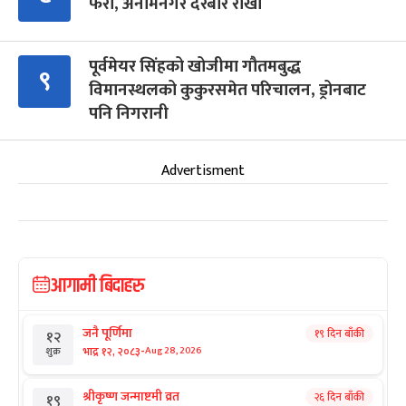
फेरौं, अनामनगर दरबार राखौं
पूर्वमेयर सिंहको खोजीमा गौतमबुद्ध
९
विमानस्थलको कुकुरसमेत परिचालन, ड्रोनबाट
पनि निगरानी
Advertisment
आगामी बिदाहरु
जनै पूर्णिमा
१९ दिन बाँकी
१२
-
भाद्र १२, २०८३
Aug 28, 2026
शुक्र
श्रीकृष्ण जन्माष्टमी व्रत
२६ दिन बाँकी
१९