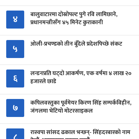
बालुवाटारमा दोस्रोपल्ट पुगे रवि लामिछाने,
४
प्रधानमन्त्रीसँग ४५ मिनेट कुराकानी
ओली-प्रचण्डको तीन बुँदेले प्रदेशपिच्छे संकट
५
लन्डनप्रति घट्दो आकर्षण, एक वर्षमा ४ लाख २०
६
हजारले छाडे
कपिलवस्तुका पूर्वमेयर किरण सिंह सम्पर्कविहीन,
७
जंगलमा भेटियो मोटरसाइकल
रास्वपा सांसद ढकाल भन्छन्- सिंहदरबारको नाम
८