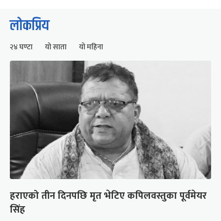
लोकप्रिय
२४ घण्टा
यो साता
यो महिना
हराएको तीन दिनपछि मृत भेटिए कपिलवस्तुका पूर्वमेयर
सिंह