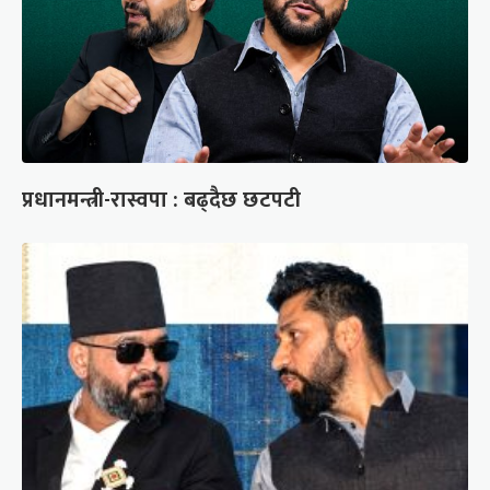
प्रधानमन्त्री-रास्वपा : बढ्दैछ छटपटी