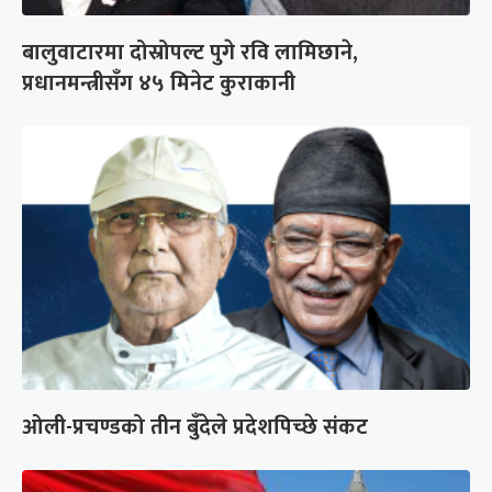
बालुवाटारमा दोस्रोपल्ट पुगे रवि लामिछाने,
प्रधानमन्त्रीसँग ४५ मिनेट कुराकानी
ओली-प्रचण्डको तीन बुँदेले प्रदेशपिच्छे संकट