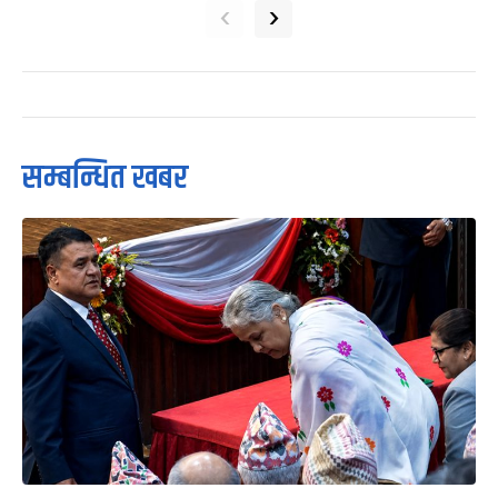
‹
›
सम्बन्धित खबर