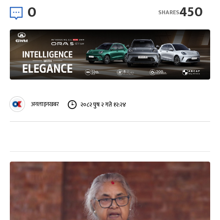
0
450
SHARES
अनलाइनखबर
२०८२ पुष २ गते १२:२४