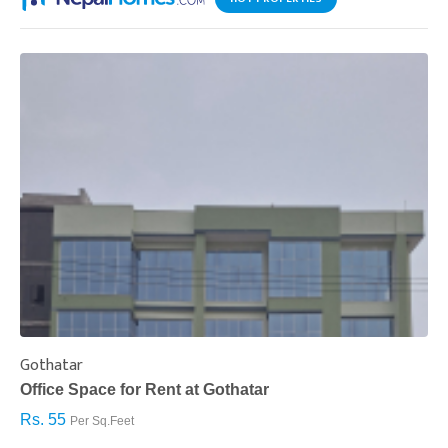
Gothatar
S
Office Space for Rent at Gothatar
H
Rs. 55
R
Per Sq.Feet