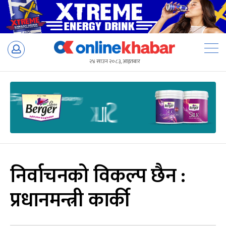
Skip
to
२४ साउन २०८३, आइतबार
content
निर्वाचनको विकल्प छैन :
प्रधानमन्त्री कार्की