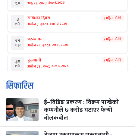
-
भाद्र १९, २०८३
Sep 4, 2026
शुक्र
संविधान दिवस
१ महिना बाँकी
३
-
असोज ३, २०८३
Sep 19, 2026
शनि
घटस्थापना
२ महिना बाँकी
२५
-
असोज २५, २०८३
Oct 11, 2026
आइत
फूलपाती
२ महिना बाँकी
३१
-
असोज ३१ , २०८३
Oct 17, 2026
शनि
कार्तिक सङ्क्रान्ति
२ महिना बाँकी
१
सिफारिस
-
कार्तिक १, २०८३
Oct 18, 2026
आइत
ई–बिडिङ प्रकरण : विक्रम पाण्डेको
महानवमी
२ महिना बाँकी
३
-
कम्पनीले ७ करोड घटाएर फेर्‍यो
कार्तिक ३, २०८३
Oct 20, 2026
मंगल
बोलकबोल
विजयादशमी
२ महिना बाँकी
४
-
कार्तिक ४, २०८३
Oct 21, 2026
बुध