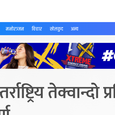
मनोरञ्जन
विचार
खेलकुद
अन्य
ाष्ट्रिय तेक्वान्दो 