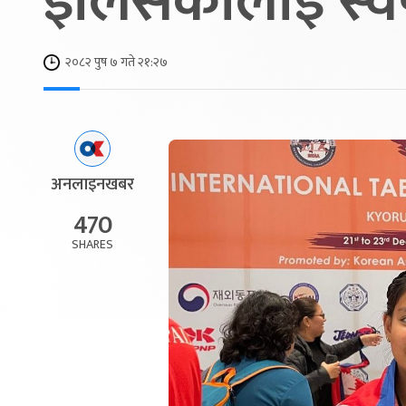
इलिसकालाई स्वर
२०८२ पुष ७ गते २१:२७
अनलाइनखबर
470
SHARES