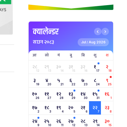
क्यालेन्डर
साउन २०८३
Jul
Aug 2026
/
आ
सो
मं
बु
बि
शु
श
२८
२९
३०
३१
३२
१
२
12
13
14
15
16
17
18
३
४
५
६
७
८
९
19
20
21
22
23
24
25
१०
११
१२
१३
१४
१५
१६
26
27
28
29
30
31
1
१७
१८
१९
२०
२१
२२
२३
2
3
4
5
6
7
8
२४
२५
२६
२७
२८
२९
३०
9
10
11
12
13
14
15