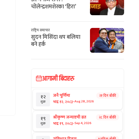
चोलेन्द्रशमशेरका ‘हिरा’
राष्ट्रिय समाचार
सुदन मिसिंदा थप बलिया
बने हर्क
आगामी बिदाहरु
जनै पूर्णिमा
२१ दिन बाँकी
१२
-
भाद्र १२, २०८३
Aug 28, 2026
शुक्र
श्रीकृष्ण जन्माष्टमी व्रत
२८ दिन बाँकी
१९
-
भाद्र १९, २०८३
Sep 4, 2026
शुक्र
संविधान दिवस