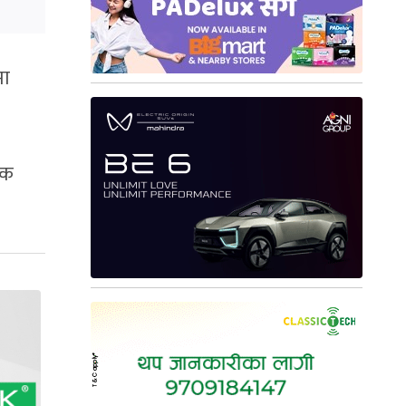
मा
षक