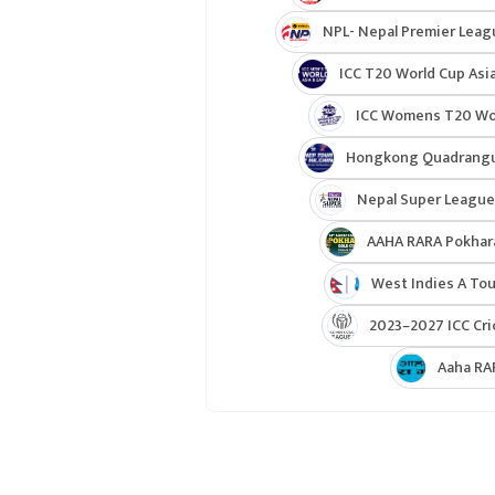
NPL- Nepal Premier Leag
ICC T20 World Cup Asia
ICC Womens T20 Worl
Hongkong Quadrangul
Nepal Super League
AAHA RARA Pokhar
West Indies A Tou
2023–2027 ICC Cri
Aaha RA