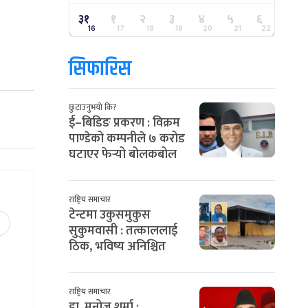
३१
१
२
३
४
५
६
16
17
18
19
20
21
22
सिफारिस
छुटाउनुभयो कि?
ई–बिडिङ प्रकरण : विक्रम
पाण्डेको कम्पनीले ७ करोड
घटाएर फेर्‍यो बोलकबोल
राष्ट्रिय समाचार
टेन्टमा उकुसमुकुस
सुकुमवासी : तत्काललाई
ठिक, भविष्य अनिश्चित
राष्ट्रिय समाचार
डा. मनोज शर्मा :