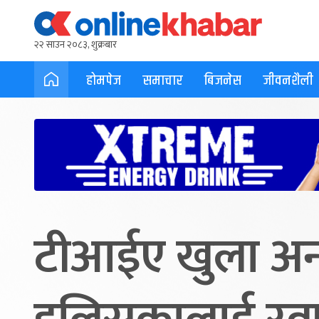
२२ साउन २०८३, शुक्रबार
होमपेज
समाचार
बिजनेस
जीवनशैली
टीआईए खुला अन्तर्र