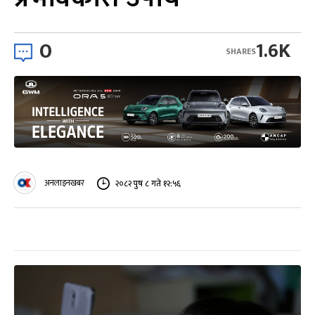
0
1.6K
SHARES
अनलाइनखबर
२०८२ पुष ८ गते १२:५६