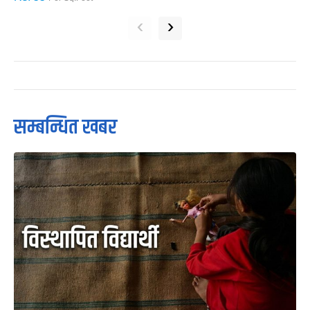
‹
›
सम्बन्धित खबर