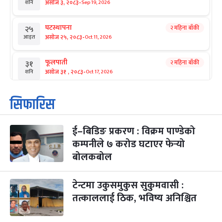
-
असोज ३, २०८३
Sep 19, 2026
शनि
घटस्थापना
२ महिना बाँकी
२५
-
असोज २५, २०८३
Oct 11, 2026
आइत
फूलपाती
२ महिना बाँकी
३१
-
असोज ३१ , २०८३
Oct 17, 2026
शनि
कार्तिक सङ्क्रान्ति
२ महिना बाँकी
१
सिफारिस
-
कार्तिक १, २०८३
Oct 18, 2026
आइत
ई–बिडिङ प्रकरण : विक्रम पाण्डेको
महानवमी
२ महिना बाँकी
३
-
कम्पनीले ७ करोड घटाएर फेर्‍यो
कार्तिक ३, २०८३
Oct 20, 2026
मंगल
बोलकबोल
विजयादशमी
२ महिना बाँकी
४
-
कार्तिक ४, २०८३
Oct 21, 2026
बुध
टेन्टमा उकुसमुकुस सुकुमवासी :
तत्काललाई ठिक, भविष्य अनिश्चित
पापा‌ङ्कुशा एकादशी व्रत
२ महिना बाँकी
५
-
कार्तिक ५, २०८३
Oct 22, 2026
बिहि