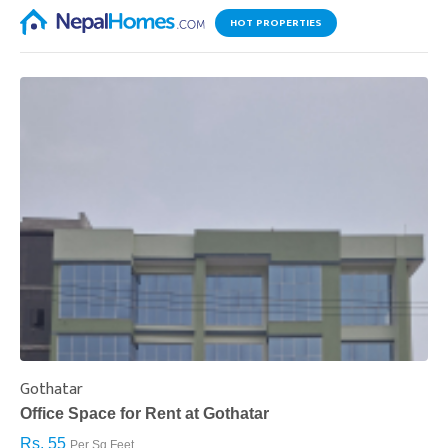
HOT PROPERTIES
Gothatar
S
Office Space for Rent at Gothatar
H
Rs. 55
R
Per Sq.Feet