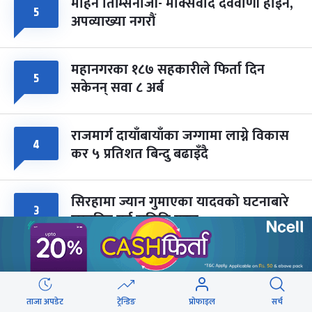
मोहन तिम्सिनाजी- मार्क्सवाद देववाणी होइन,
५
अपव्याख्या नगरौं
महानगरका १८७ सहकारीले फिर्ता दिन
५
सकेनन् सवा ८ अर्ब
राजमार्ग दायाँबायाँका जग्गामा लाग्ने विकास
४
कर ५ प्रतिशत बिन्दु बढाइँदै
सिरहामा ज्यान गुमाएका यादवको घटनाबारे
३
छानबिन गर्न समिति गठन
वेबस्टोरिज
ताजा अपडेट
ट्रेन्डिङ
प्रोफाइल
सर्च