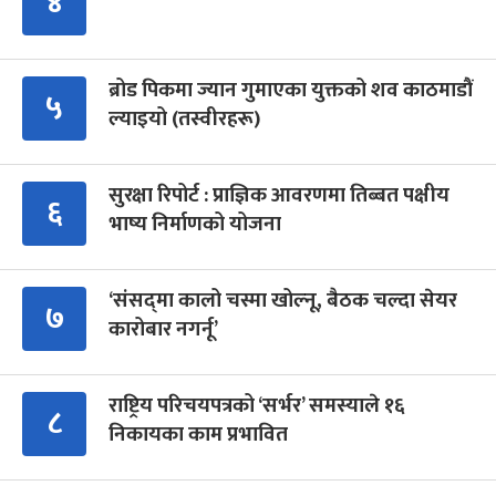
४
ब्रोड पिकमा ज्यान गुमाएका युक्तको शव काठमाडौं
५
ल्याइयो (तस्वीरहरू)
सुरक्षा रिपोर्ट : प्राज्ञिक आवरणमा तिब्बत पक्षीय
६
भाष्य निर्माणको योजना
‘संसद्‍मा कालो चस्मा खोल्नू, बैठक चल्दा सेयर
७
कारोबार नगर्नू’
राष्ट्रिय परिचयपत्रको ‘सर्भर’ समस्याले १६
८
निकायका काम प्रभावित