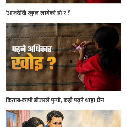
‘आजदेखि स्कुल लागेको हो र !’
किताब-कापी डोजरले पुर्‍यो, कहाँ पढ्ने थाहा छैन