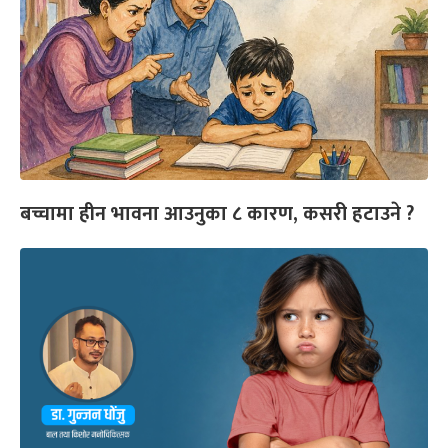
बच्चामा हीन भावना आउनुका ८ कारण, कसरी हटाउने ?