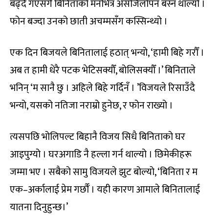
बढ्दै गएसँगै बिनिताको मनभित्र असजिलोपन बस्न थाल्यो ।
फोन बज्दा उनको छाती अचम्मसँग कस्सिन्थ्यो ।
एक दिन बिजयले बिनितालाई हठात् भन्यो, ‘हामी बिहे गरौँ ।
अब त हामी धेरै पटक भेटिसक्यौँ, बोलिसक्यौँ ।’ बिनिताले
भनिन् ‘म सानै छु । अहिले बिहे गर्दिनँ । ’विजयले रिसाउँदै
भन्यो, यसको नतिजा नराम्रो हुनेछ, र फोन राख्यो ।
त्यसपछि भोलिपल्ट बिहानै विजय सिधै बिनिताको घर
आइपुग्यो । घरअगाडि नै हल्ला गर्न थाल्यो । छिमेकीहरू
जम्मा भए । सबैको सामु विजयले झुट बोल्यो, ‘बिनिता र म
एक–अर्कालाई प्रेम गर्छौँ । यही कारण आमाले बिनितालाई
यातना दिनुहुन्छ।’