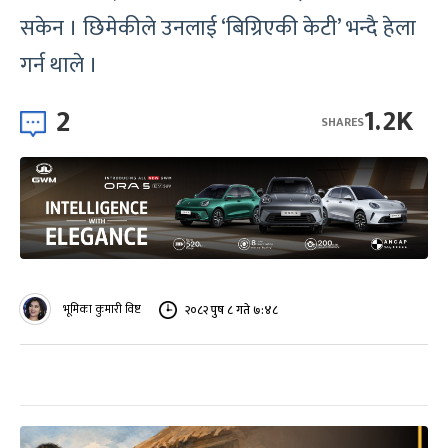
सकेन । छिमेकीले उनलाई ‘बिग्रिएकी केटी’ भन्दै हेला
गर्न थाले ।
2
1.2K
SHARES
भूमिका कुमारी विष्ट
२०८२ पुष ८ गते ७:४८