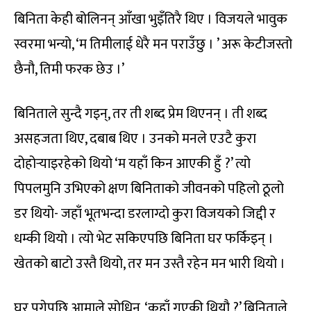
बिनिता केही बोलिनन् आँखा भुइँतिरै थिए । विजयले भावुक
स्वरमा भन्यो, ‘म तिमीलाई धेरै मन पराउँछु । ’ अरू केटीजस्तो
छैनौ, तिमी फरक छेउ ।’
बिनिताले सुन्दै गइन्, तर ती शब्द प्रेम थिएनन् । ती शब्द
असहजता थिए, दबाब थिए । उनको मनले एउटै कुरा
दोहोर्‍याइरहेको थियो ‘म यहाँ किन आएकी हुँ ?’ त्यो
पिपलमुनि उभिएको क्षण बिनिताको जीवनको पहिलो ठूलो
डर थियो- जहाँ भूतभन्दा डरलाग्दो कुरा विजयको जिद्दी र
धम्की थियो । त्यो भेट सकिएपछि बिनिता घर फर्किइन् ।
खेतको बाटो उस्तै थियो, तर मन उस्तै रहेन मन भारी थियो ।
घर पुगेपछि आमाले सोधिन्, ‘कहाँ गएकी थियौ ?’ बिनिताले