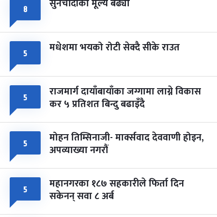
सुनचाँदीको मूल्य बढ्यो
८
मधेशमा भयको रोटी सेक्दै सीके राउत
५
राजमार्ग दायाँबायाँका जग्गामा लाग्ने विकास
५
कर ५ प्रतिशत बिन्दु बढाइँदै
मोहन तिम्सिनाजी- मार्क्सवाद देववाणी होइन,
५
अपव्याख्या नगरौं
महानगरका १८७ सहकारीले फिर्ता दिन
५
सकेनन् सवा ८ अर्ब