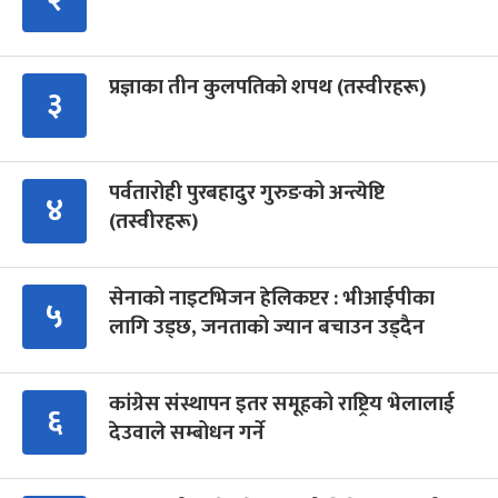
प्रज्ञाका तीन कुलपतिको शपथ (तस्वीरहरू)
३
पर्वतारोही पुरबहादुर गुरुङको अन्त्येष्टि
४
(तस्वीरहरू)
सेनाको नाइटभिजन हेलिकप्टर : भीआईपीका
५
लागि उड्छ, जनताको ज्यान बचाउन उड्दैन
कांग्रेस संस्थापन इतर समूहको राष्ट्रिय भेलालाई
६
देउवाले सम्बोधन गर्ने