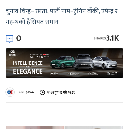
चुनाव चिन्ह– छाता, पार्टी नाम–टुंगिन बाँकी, उपेन्द्र र
महन्थको हैसियत समान ।
0
3.1K
SHARES
अनलाइनखबर
२०८२ पुष १३ गते २२:३९