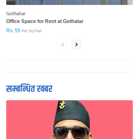
Gothatar
S
Office Space for Rent at Gothatar
H
Rs. 55
R
Per Sq.Feet
‹
›
सम्बन्धित खबर