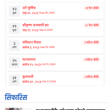
जनै पूर्णिमा
२१ दिन बाँकी
१२
-
भाद्र १२, २०८३
Aug 28, 2026
शुक्र
श्रीकृष्ण जन्माष्टमी व्रत
२८ दिन बाँकी
१९
-
भाद्र १९, २०८३
Sep 4, 2026
शुक्र
संविधान दिवस
१ महिना बाँकी
३
-
असोज ३, २०८३
Sep 19, 2026
शनि
घटस्थापना
२ महिना बाँकी
२५
-
असोज २५, २०८३
Oct 11, 2026
आइत
फूलपाती
२ महिना बाँकी
३१
-
असोज ३१ , २०८३
Oct 17, 2026
शनि
कार्तिक सङ्क्रान्ति
२ महिना बाँकी
१
सिफारिस
-
कार्तिक १, २०८३
Oct 18, 2026
आइत