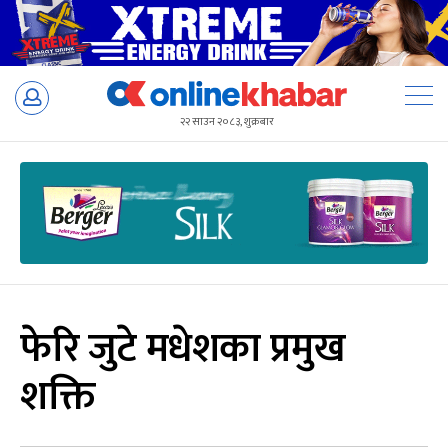
Skip
to
२२ साउन २०८३, शुक्रबार
content
फेरि जुटे मधेशका प्रमुख
शक्ति