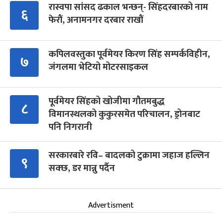
रास्वपा सांसद ढकाल भन्छन्- सिंहदरबारको नाम
६
फेरौं, अनामनगर दरबार राखौं
कपिलवस्तुका पूर्वमेयर किरण सिंह सम्पर्कविहीन,
७
जंगलमा भेटियो मोटरसाइकल
पूर्वमेयर सिंहको खोजीमा गौतमबुद्ध
८
विमानस्थलको कुकुरसमेत परिचालन, ड्रोनबाट
पनि निगरानी
सरकारबारे रवि– बादलको टुक्रामा जहाज हल्लिन
९
सक्छ, डर मान्नु पर्दैन
Advertisment