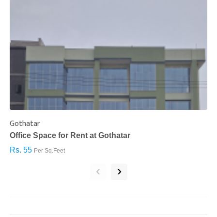
Gothatar
S
Office Space for Rent at Gothatar
H
Rs. 55
R
Per Sq.Feet
‹
›