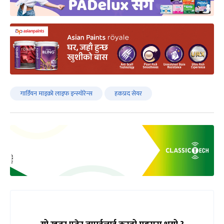
गार्डियन माइक्रो लाइफ इन्स्योरेन्स
हकप्रद सेयर