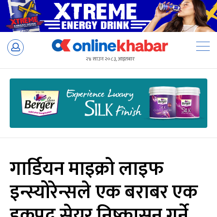
Skip
to
२४ साउन २०८३, आइतबार
content
गार्डियन माइक्रो लाइफ
इन्स्योरेन्सले एक बराबर एक
हकप्रद सेयर निष्कासन गर्ने