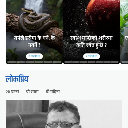
सर्पले डसेमा के गर्ने, के
स्वस्थ मान्छेको शरीरमा
ए
नगर्ने ?
कति रगत हुन्छ ?
6
STORIES
7
STORIES
लोकप्रिय
२४ घण्टा
यो साता
यो महिना