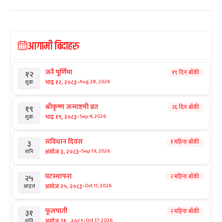
आगामी बिदाहरु
जनै पूर्णिमा
१९ दिन बाँकी
१२
-
भाद्र १२, २०८३
Aug 28, 2026
शुक्र
श्रीकृष्ण जन्माष्टमी व्रत
२६ दिन बाँकी
१९
-
भाद्र १९, २०८३
Sep 4, 2026
शुक्र
संविधान दिवस
१ महिना बाँकी
३
-
असोज ३, २०८३
Sep 19, 2026
शनि
घटस्थापना
२ महिना बाँकी
२५
-
असोज २५, २०८३
Oct 11, 2026
आइत
फूलपाती
२ महिना बाँकी
३१
-
असोज ३१ , २०८३
Oct 17, 2026
शनि