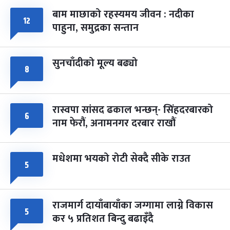
बाम माछाको रहस्यमय जीवन : नदीका
फागुपूर्णिमा
७ महिना बाँकी
८
१२
पाहुना, समुद्रका सन्तान
-
चैत्र ८, २०८३
Mar 22, 2027
सोम
सुनचाँदीको मूल्य बढ्यो
८
रास्वपा सांसद ढकाल भन्छन्- सिंहदरबारको
६
नाम फेरौं, अनामनगर दरबार राखौं
मधेशमा भयको रोटी सेक्दै सीके राउत
५
राजमार्ग दायाँबायाँका जग्गामा लाग्ने विकास
५
कर ५ प्रतिशत बिन्दु बढाइँदै