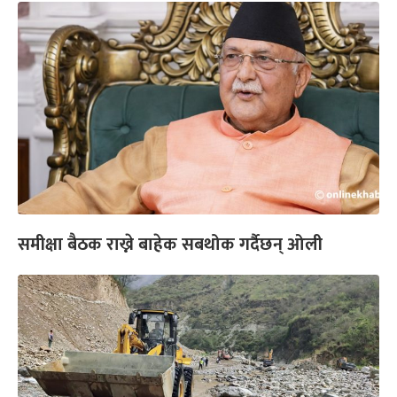
समीक्षा बैठक राख्ने बाहेक सबथोक गर्दैछन् ओली