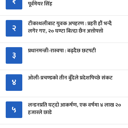
१
पूर्वमेयर सिंह
टीकाथलीबाट युवक अपहरण : प्रहरी हौं भन्दै
२
लगेर गए, २० घण्टा बित्दा छैन अत्तोपत्तो
प्रधानमन्त्री-रास्वपा : बढ्दैछ छटपटी
३
ओली-प्रचण्डको तीन बुँदेले प्रदेशपिच्छे संकट
४
लन्डनप्रति घट्दो आकर्षण, एक वर्षमा ४ लाख २०
५
हजारले छाडे