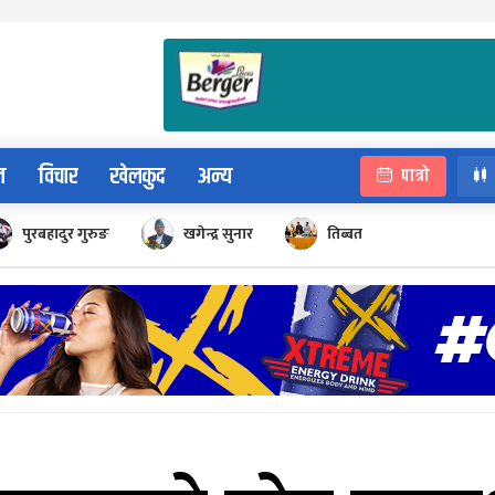
न
विचार
खेलकुद
अन्य
पात्रो
पुरबहादुर गुरुङ
खगेन्द्र सुनार
तिब्बत