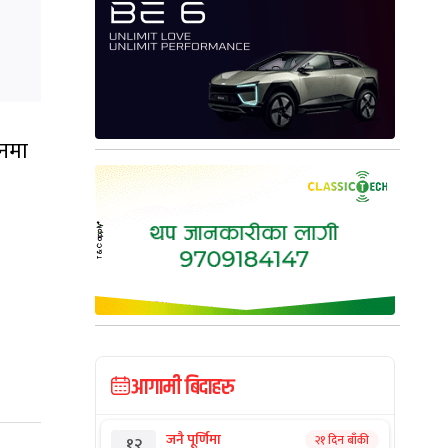
चनमा
आगामी बिदाहरु
जनै पूर्णिमा
२१ दिन बाँकी
१२