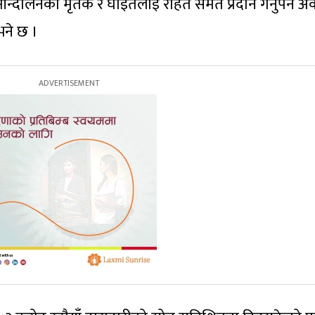
 आन्दोलनका मृतक र घाइतेलाई राहत समेत प्रदान गर्नुपर्ने अ
भने छ ।