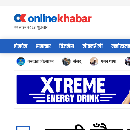
Skip
to
content
२२ साउन २०८३, शुक्रबार
होमपेज
समाचार
बिजनेस
जीवनशैली
मनोरञ्ज
करदाता प्रोत्साहन
संसद्
गगन थापा