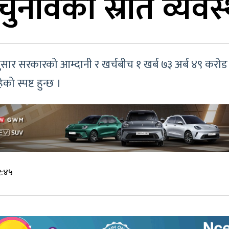
चुनावको स्रोत व्यवस
सार सरकारको आम्दानी र खर्चबीच १ खर्ब ७३ अर्ब ४९ करोड
ो स्पष्ट हुन्छ ।
१:४५