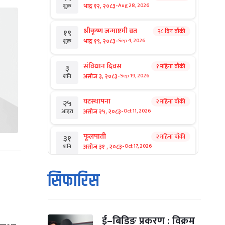
-
भाद्र १२, २०८३
Aug 28, 2026
शुक्र
श्रीकृष्ण जन्माष्टमी व्रत
२८ दिन बाँकी
१९
-
भाद्र १९, २०८३
Sep 4, 2026
शुक्र
संविधान दिवस
१ महिना बाँकी
३
-
असोज ३, २०८३
Sep 19, 2026
शनि
घटस्थापना
२ महिना बाँकी
२५
-
असोज २५, २०८३
Oct 11, 2026
आइत
फूलपाती
२ महिना बाँकी
३१
-
असोज ३१ , २०८३
Oct 17, 2026
शनि
कार्तिक सङ्क्रान्ति
२ महिना बाँकी
१
सिफारिस
-
कार्तिक १, २०८३
Oct 18, 2026
आइत
महानवमी
२ महिना बाँकी
३
-
कार्तिक ३, २०८३
Oct 20, 2026
मंगल
ई–बिडिङ प्रकरण : विक्रम