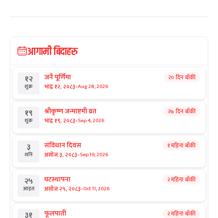
आगामी बिदाहरु
जनै पूर्णिमा
२० दिन बाँकी
१२
-
भाद्र १२, २०८३
Aug 28, 2026
शुक्र
श्रीकृष्ण जन्माष्टमी व्रत
२७ दिन बाँकी
१९
-
भाद्र १९, २०८३
Sep 4, 2026
शुक्र
संविधान दिवस
१ महिना बाँकी
३
-
असोज ३, २०८३
Sep 19, 2026
शनि
घटस्थापना
२ महिना बाँकी
२५
-
असोज २५, २०८३
Oct 11, 2026
आइत
फूलपाती
२ महिना बाँकी
३१