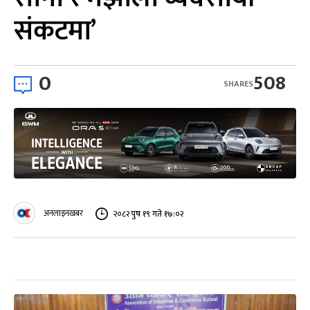
संकटमा’
0
508
SHARES
अनलाइनखबर
२०८२ पुष १९ गते १७:०२