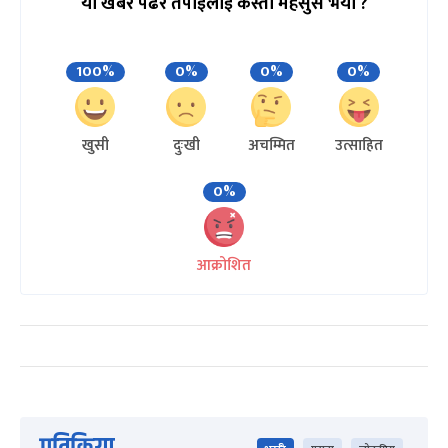
यो खबर पढेर तपाईलाई कस्तो महसुस भयो ?
100%
0%
0%
0%
खुसी
दुःखी
अचम्मित
उत्साहित
0%
आक्रोशित