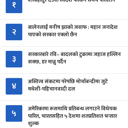
शेरबहादुर देउवा स्वदेश फर्किने समय परिवर्तन
१
बालेनलाई मनीष झाको जवाफ : महान जनादेश
२
पाएको सरकार एक्लो छैन
सरकारबारे रवि– बादलको टुक्रामा जहाज हल्लिन
३
सक्छ, डर मान्नु पर्दैन
अस्तित्व संकटमा परेपछि मोर्चाबन्दीमा जुटे
४
मधेशी-पहिचानवादी दल
अमेरिकामा रूसमाथि प्रतिबन्ध लगाउने विधेयक
५
पारित, भारतसहित ५ देशमा शतप्रतिशत भन्सार
शुल्क