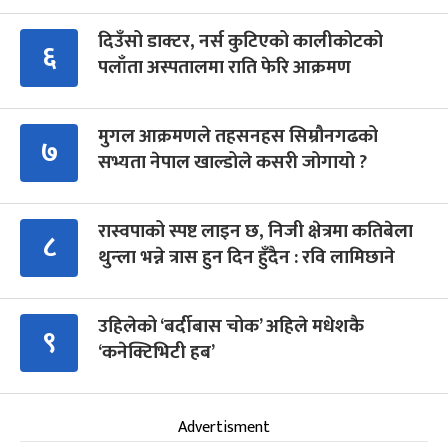
दिउँसो डाक्टर, नर्स कुटिएको कालीकोटको
६
पलाँता अस्पतालमा राति फेरि आक्रमण
मुगल आक्रमणले तहसनहस सिम्रौनगढको
७
सभ्यता नेपाल खाल्डोले कसरी जोगायो ?
रास्वपाको स्पष्ट लाइन छ, निजी क्षेत्रमा कतिबेला
८
थुन्ला भन्ने त्रास हुन दिन हुँदैन : रवि लामिछाने
उहिलेको ‘बर्दीबास चोक’ अहिले मधेशकै
९
‘कनेक्टिभिटी हब’
Advertisment