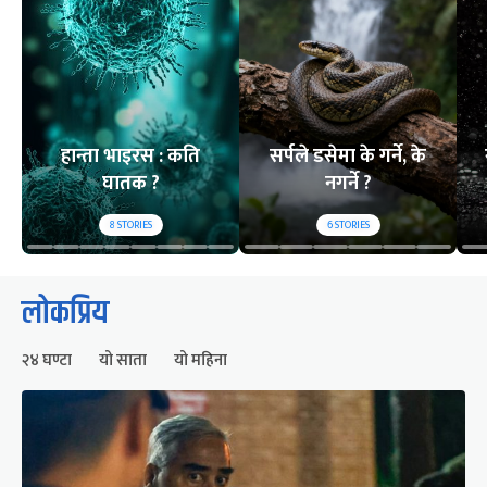
हान्ता भाइरस : कति
सर्पले डसेमा के गर्ने, के
घातक ?
नगर्ने ?
8
STORIES
6
STORIES
लोकप्रिय
२४ घण्टा
यो साता
यो महिना