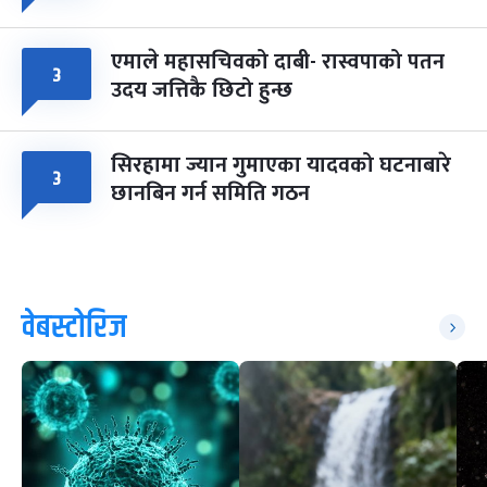
एमाले महासचिवको दाबी- रास्वपाको पतन
३
उदय जत्तिकै छिटो हुन्छ
सिरहामा ज्यान गुमाएका यादवको घटनाबारे
३
छानबिन गर्न समिति गठन
वेबस्टोरिज