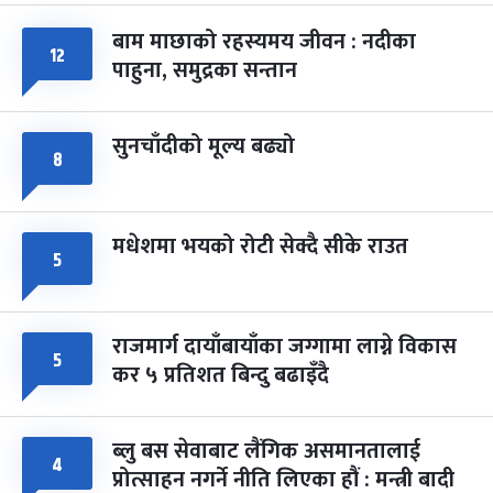
बाम माछाको रहस्यमय जीवन : नदीका
फागुपूर्णिमा
१२
७ महिना बाँकी
८
पाहुना, समुद्रका सन्तान
-
चैत्र ८, २०८३
Mar 22, 2027
सोम
सुनचाँदीको मूल्य बढ्यो
८
मधेशमा भयको रोटी सेक्दै सीके राउत
५
राजमार्ग दायाँबायाँका जग्गामा लाग्ने विकास
५
कर ५ प्रतिशत बिन्दु बढाइँदै
ब्लु बस सेवाबाट लैंगिक असमानतालाई
४
प्रोत्साहन नगर्ने नीति लिएका हौं : मन्त्री बादी