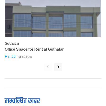
Gothatar
S
Office Space for Rent at Gothatar
H
Rs. 55
R
Per Sq.Feet
‹
›
सम्बन्धित खबर