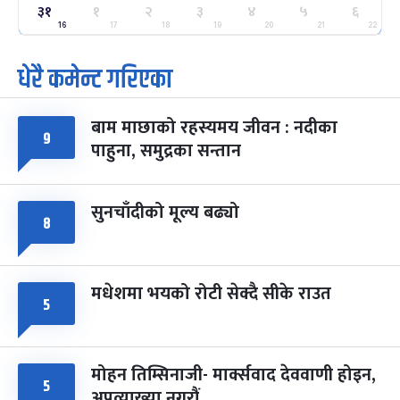
ग्याल्पो ल्होसार
७ महिना बाँकी
२५
३१
१
२
३
४
५
६
-
फाल्गुन २५, २०८३
Mar 9, 2027
मंगल
16
17
18
19
20
21
22
धेरै कमेन्ट गरिएका
पूर्णिमा व्रत
७ महिना बाँकी
७
-
चैत्र ७, २०८३
Mar 21, 2027
आइत
बाम माछाको रहस्यमय जीवन : नदीका
फागुपूर्णिमा
७ महिना बाँकी
८
९
पाहुना, समुद्रका सन्तान
-
चैत्र ८, २०८३
Mar 22, 2027
सोम
सुनचाँदीको मूल्य बढ्यो
८
मधेशमा भयको रोटी सेक्दै सीके राउत
५
मोहन तिम्सिनाजी- मार्क्सवाद देववाणी होइन,
५
अपव्याख्या नगरौं