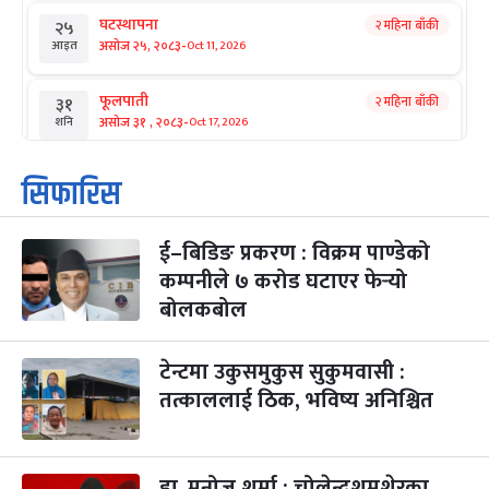
घटस्थापना
२ महिना बाँकी
२५
-
असोज २५, २०८३
Oct 11, 2026
आइत
फूलपाती
२ महिना बाँकी
३१
-
असोज ३१ , २०८३
Oct 17, 2026
शनि
कार्तिक सङ्क्रान्ति
२ महिना बाँकी
१
सिफारिस
-
कार्तिक १, २०८३
Oct 18, 2026
आइत
ई–बिडिङ प्रकरण : विक्रम पाण्डेको
महानवमी
२ महिना बाँकी
३
-
कम्पनीले ७ करोड घटाएर फेर्‍यो
कार्तिक ३, २०८३
Oct 20, 2026
मंगल
बोलकबोल
विजयादशमी
२ महिना बाँकी
४
-
कार्तिक ४, २०८३
Oct 21, 2026
बुध
टेन्टमा उकुसमुकुस सुकुमवासी :
तत्काललाई ठिक, भविष्य अनिश्चित
पापा‌ङ्कुशा एकादशी व्रत
२ महिना बाँकी
५
-
कार्तिक ५, २०८३
Oct 22, 2026
बिहि
डा. मनोज शर्मा : चोलेन्द्रशमशेरका
कुकुर तिहार
३ महिना बाँकी
२२