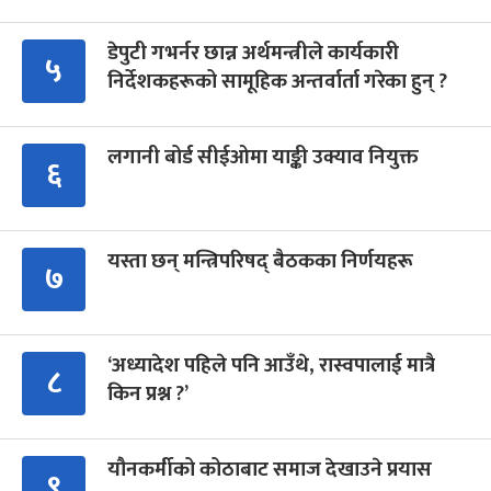
डेपुटी गभर्नर छान्न अर्थमन्त्रीले कार्यकारी
५
निर्देशकहरूको सामूहिक अन्तर्वार्ता गरेका हुन् ?
लगानी बोर्ड सीईओमा याङ्की उक्याव नियुक्त
६
यस्ता छन् मन्त्रिपरिषद् बैठकका निर्णयहरू
७
‘अध्यादेश पहिले पनि आउँथे, रास्वपालाई मात्रै
८
किन प्रश्न ?’
यौनकर्मीको कोठाबाट समाज देखाउने प्रयास
९