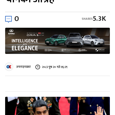
0
5.3K
SHARES
अनलाइनखबर
२०८२ पुष २० गते १६:२९