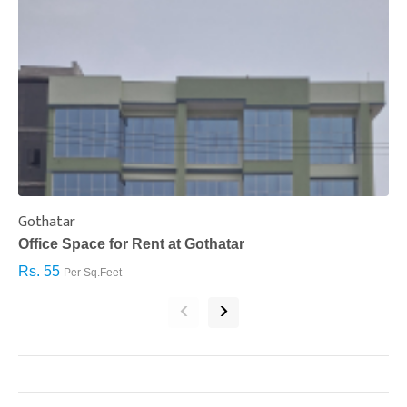
Gothatar
S
Office Space for Rent at Gothatar
H
Rs. 55
R
Per Sq.Feet
‹
›