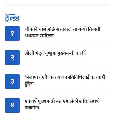
ट्रेन्डिङ
चीनको चासोपछि सरकारले रद्द गर्‍यो तिब्बती
१
अध्ययन सम्मेलन
ओली भेट्न गुण्डुमा मुख्यमन्त्री कार्की
२
‘भेलामा गएकै कारण जनप्रतिनिधिलाई कारबाही
३
हुँदैन’
एकवर्षे मुख्यमन्त्री बन्न एमालेको शक्ति संघर्ष
४
उत्कर्षमा