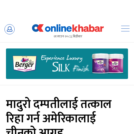
Skip
to
२१ साउन २०८३, बिहीबार
content
मादुरो दम्पतीलाई तत्काल
रिहा गर्न अमेरिकालाई
चीनको आग्रह