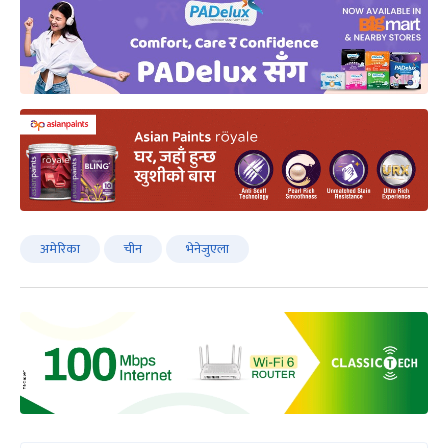
अमेरिका
चीन
भेनेजुएला