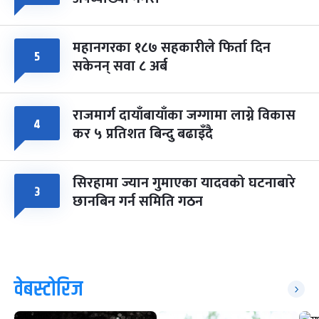
महानगरका १८७ सहकारीले फिर्ता दिन
५
सकेनन् सवा ८ अर्ब
राजमार्ग दायाँबायाँका जग्गामा लाग्ने विकास
४
कर ५ प्रतिशत बिन्दु बढाइँदै
सिरहामा ज्यान गुमाएका यादवको घटनाबारे
३
छानबिन गर्न समिति गठन
वेबस्टोरिज