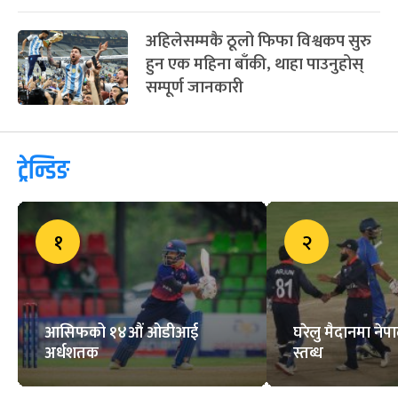
अहिलेसम्मकै ठूलो फिफा विश्वकप सुरु
हुन एक महिना बाँकी, थाहा पाउनुहोस्
सम्पूर्ण जानकारी
ट्रेन्डिङ
१
२
आसिफको १४औं ओडीआई
घरेलु मैदानमा नेप
अर्धशतक
स्तब्ध