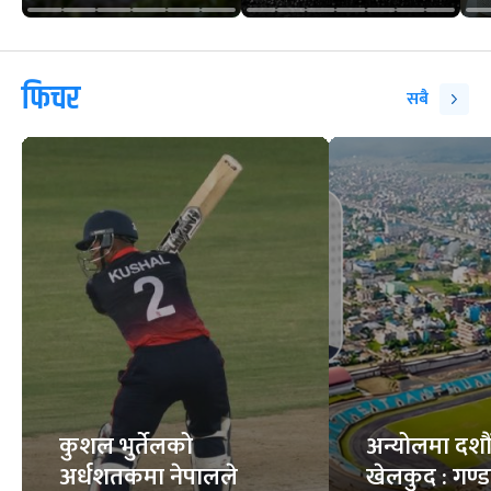
फिचर
सबै
कुशल भुर्तेलको
अन्योलमा दशौँ र
अर्धशतकमा नेपालले
खेलकुद : गण्