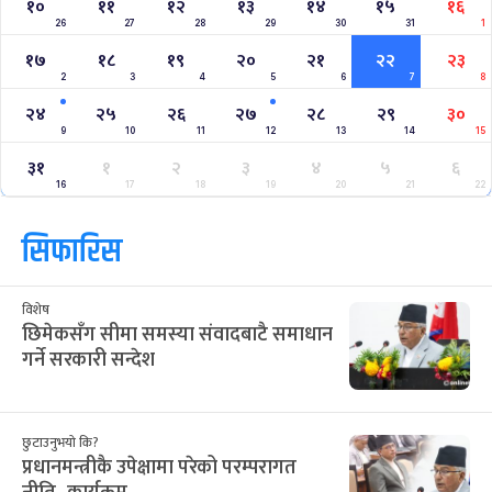
१०
११
१२
१३
१४
१५
१६
26
27
28
29
30
31
1
१७
१८
१९
२०
२१
२२
२३
2
3
4
5
6
7
8
२४
२५
२६
२७
२८
२९
३०
9
10
11
12
13
14
15
३१
१
२
३
४
५
६
16
17
18
19
20
21
22
सिफारिस
विशेष
छिमेकसँग सीमा समस्या संवादबाटै समाधान
गर्ने सरकारी सन्देश
छुटाउनुभयो कि?
प्रधानमन्त्रीकै उपेक्षामा परेको परम्परागत