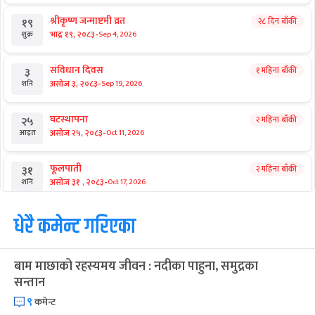
श्रीकृष्ण जन्माष्टमी व्रत
२८ दिन बाँकी
१९
-
भाद्र १९, २०८३
Sep 4, 2026
शुक्र
संविधान दिवस
१ महिना बाँकी
३
-
असोज ३, २०८३
Sep 19, 2026
शनि
घटस्थापना
२ महिना बाँकी
२५
-
असोज २५, २०८३
Oct 11, 2026
आइत
फूलपाती
२ महिना बाँकी
३१
-
असोज ३१ , २०८३
Oct 17, 2026
शनि
कार्तिक सङ्क्रान्ति
धेरै कमेन्ट गरिएका
२ महिना बाँकी
१
-
कार्तिक १, २०८३
Oct 18, 2026
आइत
बाम माछाको रहस्यमय जीवन : नदीका पाहुना, समुद्रका
महानवमी
२ महिना बाँकी
३
सन्तान
-
कार्तिक ३, २०८३
Oct 20, 2026
मंगल
९
कमेन्ट