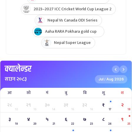
2023–2027 ICC Cricket World Cup League 2
Nepal Vs Canada ODI Series
Aaha RARA Pokhara gold cup
Nepal Super League
क्यालेन्डर
साउन २०८३
Jul
Aug 2026
/
आ
सो
मं
बु
बि
शु
श
२८
२९
३०
३१
३२
१
२
12
13
14
15
16
17
18
३
४
५
६
७
८
९
19
20
21
22
23
24
25