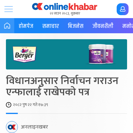
२२ साउन २०८३, शुक्रबार
होमपेज
समाचार
बिजनेस
जीवनशैली
मनोर
विधानअनुसार निर्वाचन गराउन
एन्फालाई राखेपको पत्र
२०८२ पुष २२ गते १७:३९
अनलाइनखबर