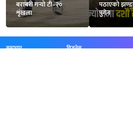
बराबरी गर्‍यो टी–२०
पठाएको झण्डा
शृंखला
पुगेन
समाचार
विजनेस
समाज
बजार
विचार/ब्लग
पर्यटन
साहित्य
रोजगार
अन्तर्वार्ता
बैँक / वित्त
खेलकुद़़
अटो
जीवनशैली/स्वास्थ्य
सूचना-प्रविधि
प्रवास
अन्तर्राष्ट्रिय