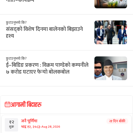
नीति–कार्यक्रम
छुटाउनुभयो कि?
संसद्को विशेष दिनमा बालेनको बिझाउने
दृश्य
छुटाउनुभयो कि?
ई–बिडिङ प्रकरण : विक्रम पाण्डेको कम्पनीले
७ करोड घटाएर फेर्‍यो बोलकबोल
आगामी बिदाहरु
जनै पूर्णिमा
२१ दिन बाँकी
१२
-
भाद्र १२, २०८३
Aug 28, 2026
शुक्र