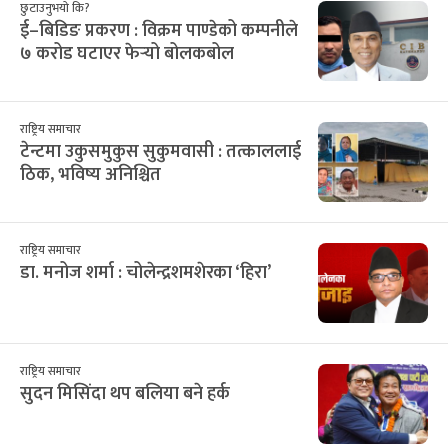
३
४
५
६
७
८
९
19
20
21
22
23
24
25
१०
११
१२
१३
१४
१५
१६
26
27
28
29
30
31
1
१७
१८
१९
२०
२१
२२
२३
2
3
4
5
6
7
8
२४
२५
२६
२७
२८
२९
३०
9
10
11
12
13
14
15
३१
१
२
३
४
५
६
16
17
18
19
20
21
22
सिफारिस
छुटाउनुभयो कि?
ई–बिडिङ प्रकरण : विक्रम पाण्डेको कम्पनीले
७ करोड घटाएर फेर्‍यो बोलकबोल