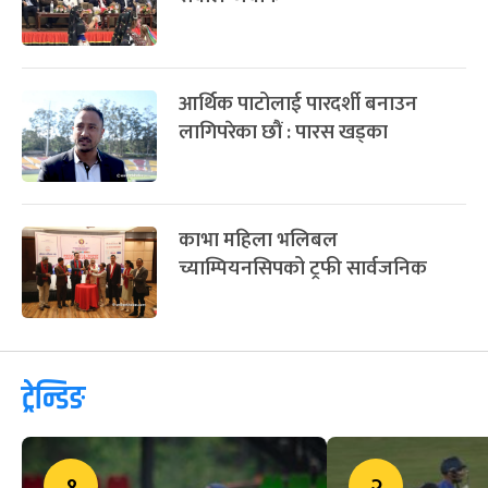
काभा महिला भलिबल च्याम्पियनसिपले
एफआईभीबीको वरीयता पाउने,
नेपाललाई के फाइदा ?
लिग २ का शीर्ष दुई टोलीसँग महत्त्वपूर्ण
शृङ्खला खेल्दै नेपाल
क्यानका अध्यक्ष र सदस्यसचिवबीच
सवाल-जवाफ
आर्थिक पाटोलाई पारदर्शी बनाउन