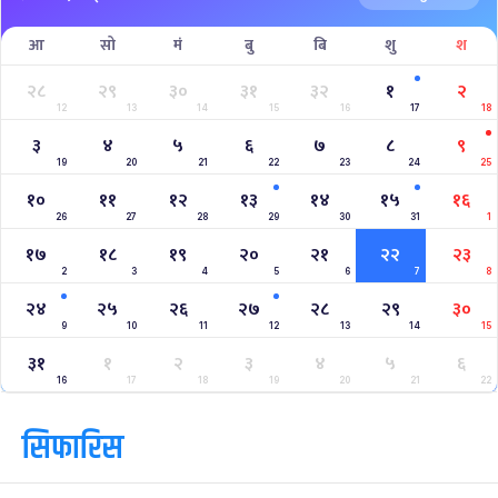
West Indies A Tour to Nepal 2024
Nepal Tri-Nation T20I Series (2024)
2023–2027 ICC Cricket World Cup League 2
Nepal Vs Canada ODI Series
Aaha RARA Pokhara gold cup
Nepal Super League
क्यालेन्डर
साउन २०८३
Jul
Aug 2026
/
आ
सो
मं
बु
बि
शु
श
२८
२९
३०
३१
३२
१
२
12
13
14
15
16
17
18