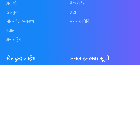
कुशल भुर्तेलको
अन्योलमा दशौँ र
अर्धशतकमा नेपालले
खेलकुद : गण्
बराबरी गर्‍यो टी–२०
पठाएको झण्डा
शृंखला
पुगेन
समाचार
विजनेस
समाज
बजार
विचार/ब्लग
पर्यटन
साहित्य
रोजगार
अन्तर्वार्ता
बैँक / वित्त
खेलकुद़़
अटो
जीवनशैली/स्वास्थ्य
सूचना-प्रविधि
प्रवास