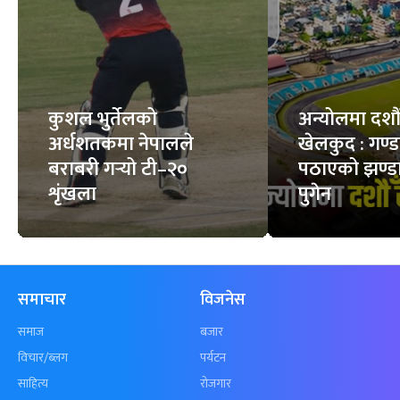
कति रगत हुन्छ ?
महत्त्वपूर्ण जाँच
7
STORIES
6
STORIES
फिचर
सबै