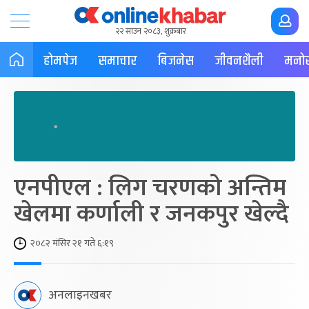
२२ साउन २०८३, शुक्रबार
होमपेज
समाचार
बिजनेस
जीवनशैली
मनोर
एनपीएल : लिग चरणको अन्तिम
खेलमा कर्णाली र जनकपुर खेल्दै
२०८२ मंसिर २१ गते ६:१९
अनलाइनखबर