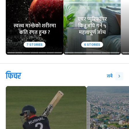
अर्धशतक
स्तब्ध
वेबस्टोरिज
एयर प्युरिफायर
स्वस्थ मान्छेको शरीरमा
किन्नुअघि गर्ने ५