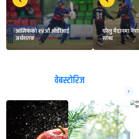
लागिपरेका छौं : पारस खड्का
काभा महिला भलिबल
च्याम्पियनसिपको ट्रफी सार्वजनिक
ट्रेन्डिङ
१
२
आसिफको १४औं ओडीआई
घरेलु मैदानमा नेप