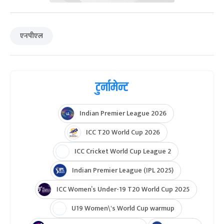
एनपीएल