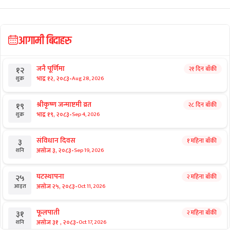
राष्ट्रिय समाचार
टेन्टमा उकुसमुकुस सुकुमवासी : तत्काललाई
ठिक, भविष्य अनिश्चित
राष्ट्रिय समाचार
डा. मनोज शर्मा : चोलेन्द्रशमशेरका ‘हिरा’
राष्ट्रिय समाचार
सुदन मिसिंदा थप बलिया बने हर्क
आगामी बिदाहरु